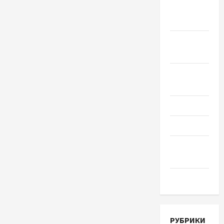
Октябрь
2018
Сентябрь
2018
Август
2018
Июль 2018
Июнь 2018
Апрель
2018
Март 2018
РУБРИКИ