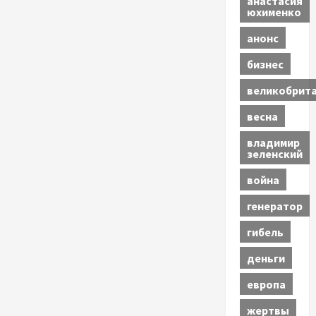
анастасия
юхименко
анонс
бизнес
великобрит
весна
владимир
зеленский
война
генератор
гибель
деньги
европа
жертвы