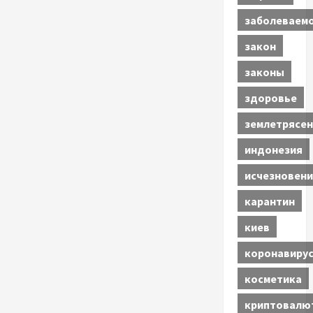
заболеваем
закон
законы
здоровье
землетрясен
индонезия
исчезновени
карантин
киев
коронавиру
косметика
криптовалю