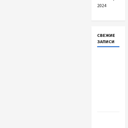
2024
СВЕЖИЕ
ЗАПИСИ
Автосервис
СТО
Skoda в
Молдове:
с какими
проблемами
чаще
обращаются
Наскільки
важливо