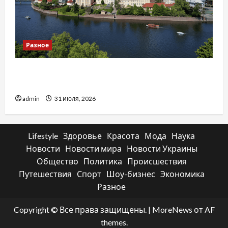
Разное
Украинский нотариус во Вроцлаве:
доверенность для Украины
admin
31 июля, 2026
Lifestyle
Здоровье
Красота
Мода
Наука
Новости
Новости мира
Новости Украины
Общество
Политика
Происшествия
Путешествия
Спорт
Шоу-бизнес
Экономика
Разное
Copyright © Все права защищены.
|
MoreNews
от AF
themes.