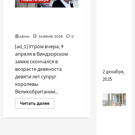
Чому так
Скончался супруг
вигідно
королевы Великобритании
купувати
принц Филипп
БУ
admin
16 июля, 2018
0
запчастини
[ad_1] Утром вчера, 9
для
апреля в Виндзорском
Mitsubishi
замке скончался в
возрасте девяноста
2 декабря,
девяти лет супруг
2025
королевы
Великобритании...
Прочитать
Читать далее
больше
Разное
о
Скончался
супруг
Найкращі
королевы
Великобритании
причини
принц