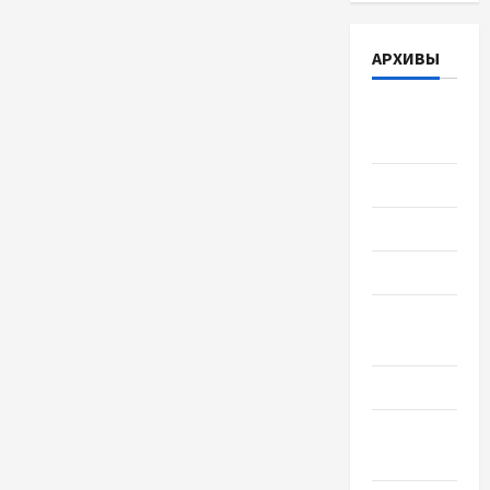
АРХИВЫ
Август
2026
Июль 2026
Июнь 2026
Май 2026
Апрель
2026
Март 2026
Февраль
2026