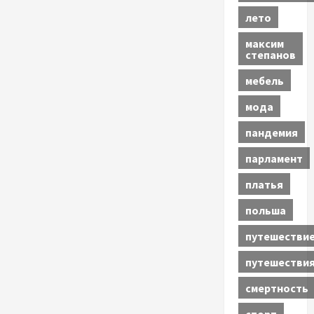
лето
максим
степанов
мебель
мода
пандемия
парламент
платья
польша
путешестви
путешестви
смертность
спорт