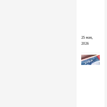
Филипп
обрати
послугу
балкон
під ключ
в Києві
25 мая,
2026
Разное
Почему
грамотная
визовая
поддержка
— это