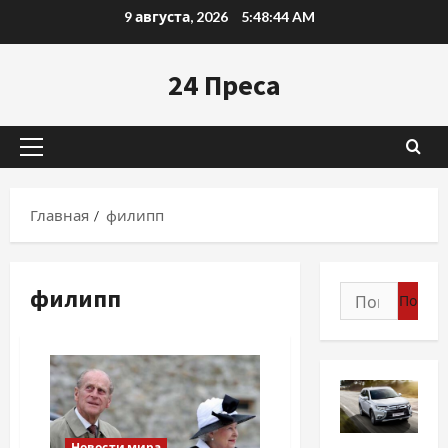
Перейти
9 августа, 2026
5:48:45 AM
к
содержимому
24 Преса
Основное
меню
Главная
филипп
филипп
Найти:
Разное
Новости мира