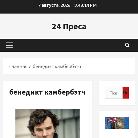
Перейти
7 августа, 2026
3:48:15 PM
к
содержимому
24 Преса
Основное
меню
Главная
бенедикт камбербэтч
бенедикт камбербэтч
Найти:
Разное