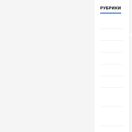
РУБРИКИ
Lifestyle
Uncategorize
Здоровье
Красота
Мода
Наука
Новости
мира
Новости
Украины
Общество