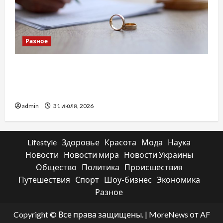
Разное
Два пути к одному результату: чем
отличаются способы расторжения брака и
какой выбрать
admin
31 июля, 2026
Lifestyle
Здоровье
Красота
Мода
Наука
Новости
Новости мира
Новости Украины
Общество
Политика
Происшествия
Путешествия
Спорт
Шоу-бизнес
Экономика
Разное
Copyright © Все права защищены.
|
MoreNews
от AF