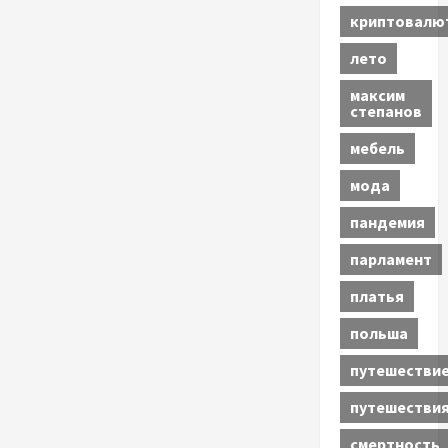
криптовалю
лето
максим
степанов
мебель
мода
пандемия
парламент
платья
польша
путешестви
путешестви
смертность