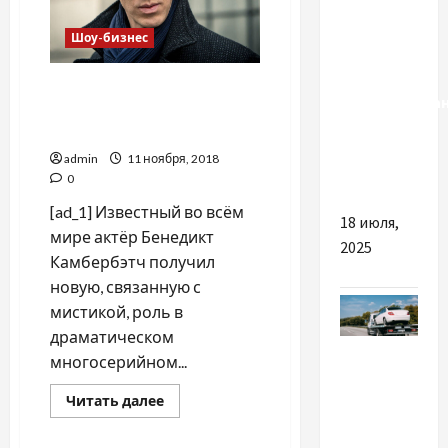
Учеба,
Шоу-бизнес
работа,
бизнес в
Бенедикт Камбербэтч
Великобрита
сыграет военного мага в
— это
новой драме
вполне
admin
11 ноября, 2018
реально!
0
[ad_1] Известный во всём
18 июля,
мире актёр Бенедикт
2025
Камбербэтч получил
новую, связанную с
мистикой, роль в
драматическом
Разное
многосерийном...
Виклик
Прочитать
Читать далее
больше
евакуатора
о
в Полтаві:
Бенедикт