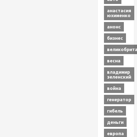
анастасия
юхименко
анонс
бизнес
великобрит
весна
владимир
зеленский
война
генератор
гибель
деньги
европа