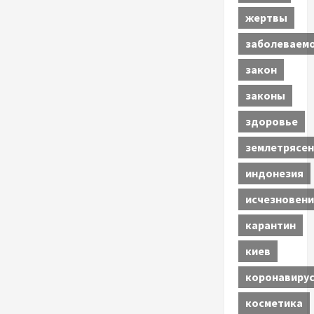
жертвы
заболеваем
закон
законы
здоровье
землетрясен
индонезия
исчезновени
карантин
киев
коронавиру
косметика