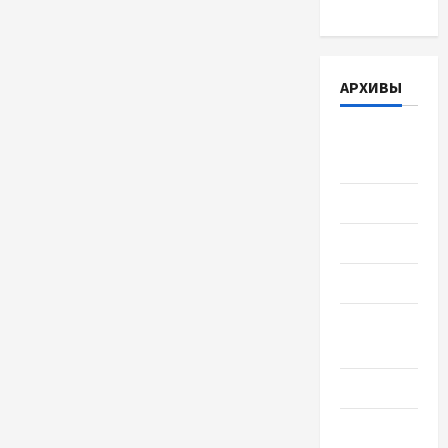
АРХИВЫ
Август
2026
Июль 2026
Июнь 2026
Май 2026
Апрель
2026
Март 2026
Февраль