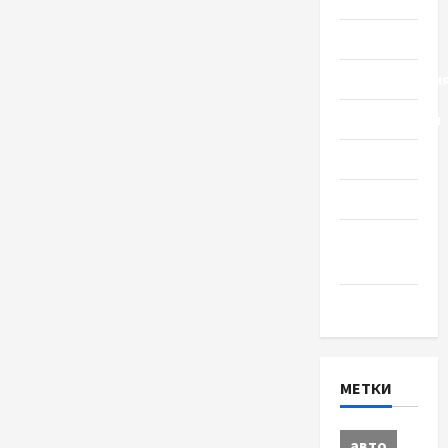
Политика
Происшестви
Путешествия
Разное
Спорт
Шоу-
бизнес
Экономика
МЕТКИ
авто