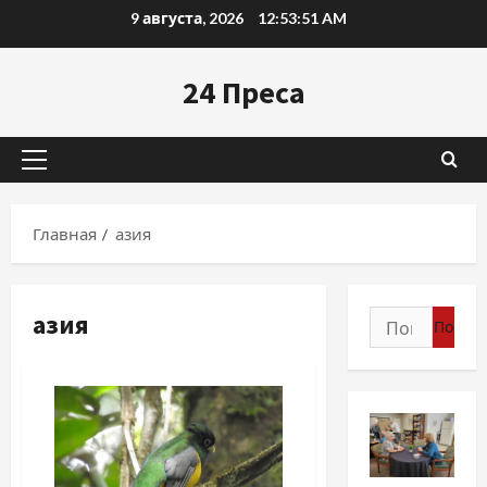
Перейти
9 августа, 2026
12:53:52 AM
к
содержимому
24 Преса
Основное
меню
Главная
азия
азия
Найти: