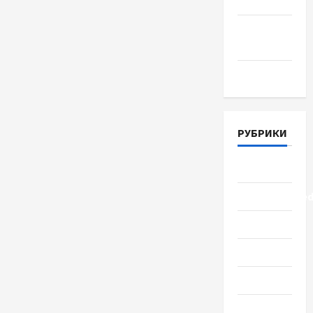
Июнь 2018
Апрель
2018
Март 2018
РУБРИКИ
Lifestyle
Uncategorize
Здоровье
Красота
Мода
Наука