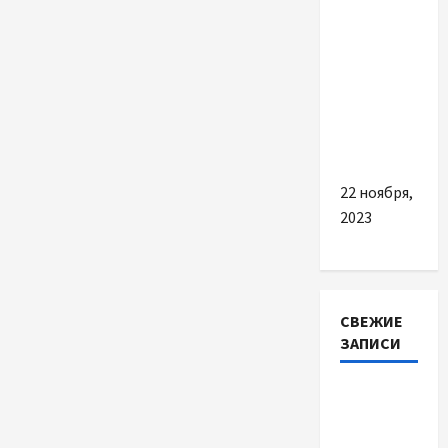
Разное
Простые
советы
по
выбору
кровати
22 ноября,
2023
СВЕЖИЕ
ЗАПИСИ
Автосервис
СТО
Skoda в