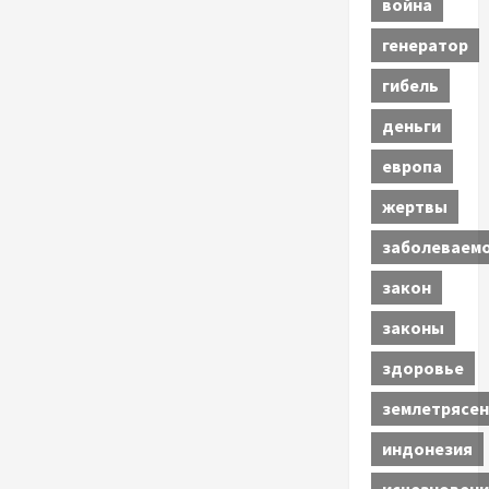
война
генератор
гибель
деньги
европа
жертвы
заболеваем
закон
законы
здоровье
землетрясен
индонезия