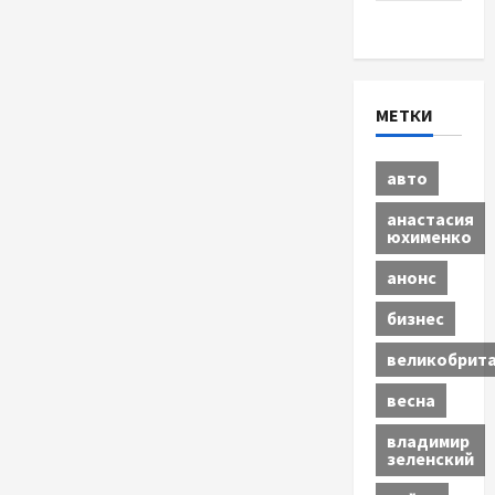
Экономика
МЕТКИ
авто
анастасия
юхименко
анонс
бизнес
великобрит
весна
владимир
зеленский