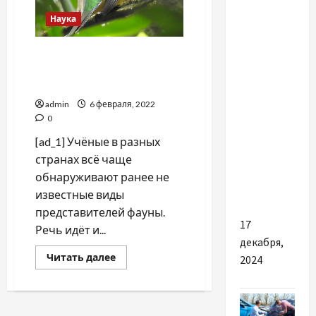
Разное
Наука
Догляд за
людьми з
В мире учёные всё чаще
інвалідністю
выявляют новые виды
представителей фауны
після
травм та
admin
6 февраля, 2022
0
інсультів
у
[ad_1] Учёные в разных
будинках
странах всё чаще
для
обнаруживают ранее не
престарілих
известные виды
представителей фауны.
17
Речь идёт и...
декабря,
Прочитать
Читать далее
2024
больше
о
В
мире
учёные
всё