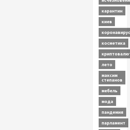
исчезновени
карантин
киев
коронавиру
косметика
криптовалю
лето
максим
степанов
мебель
мода
пандемия
парламент