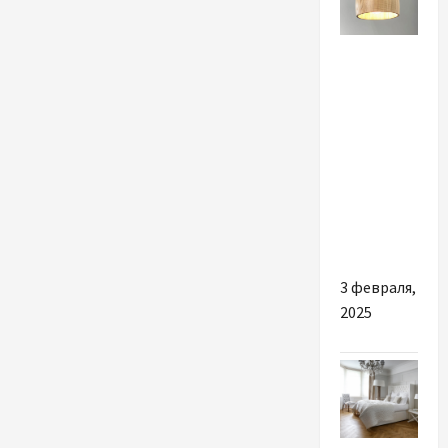
Разное
Найкращі
причини
вибрати і
купити
якісні
підвісні
світильники
3 февраля,
2025