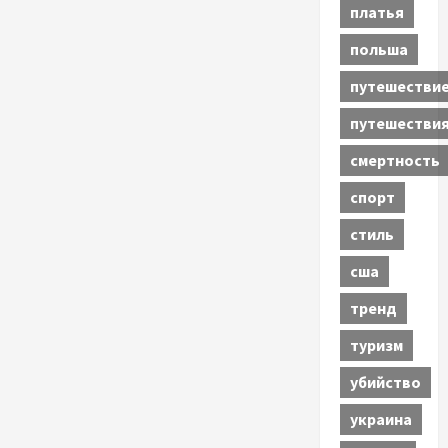
платья
польша
путешестви
путешестви
смертность
спорт
стиль
сша
тренд
туризм
убийство
украина