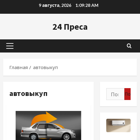
Перейти
9 августа, 2026
1:09:29 AM
к
содержимому
24 Преса
Основное
меню
Главная
автовыкуп
автовыкуп
Найти:
Разное