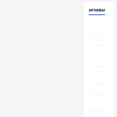
АРХИВЫ
Август
2026
Июль 2026
Июнь 2026
Май 2026
Апрель
2026
Март 2026
Февраль
2026
Январь