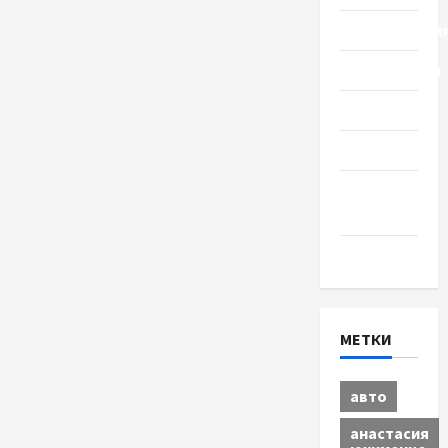
Происшестви
Путешествия
Разное
Спорт
Шоу-
бизнес
Экономика
МЕТКИ
авто
анастасия