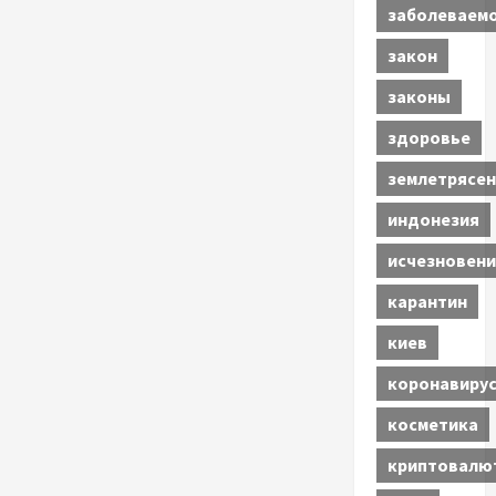
заболеваем
закон
законы
здоровье
землетрясен
индонезия
исчезновени
карантин
киев
коронавиру
косметика
криптовалю