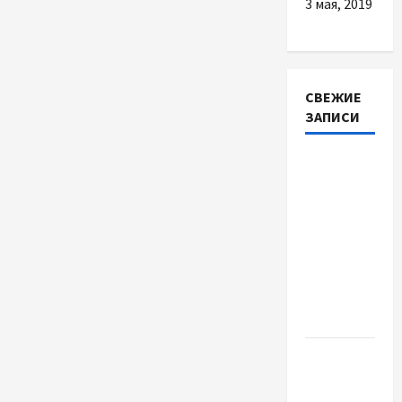
3 мая, 2019
СВЕЖИЕ
ЗАПИСИ
Автосервис
СТО
Skoda в
Молдове:
с какими
проблемами
чаще
обращаются
Наскільки
важливо
купити