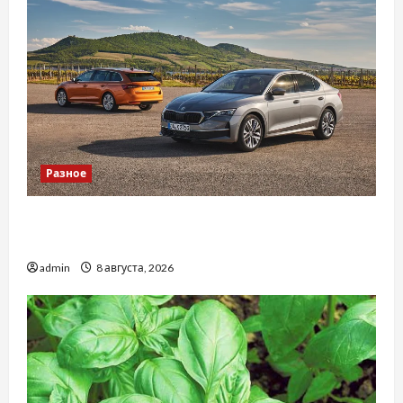
Разное
Автосервис СТО Skoda в Молдове: с какими
проблемами чаще обращаются
admin
8 августа, 2026