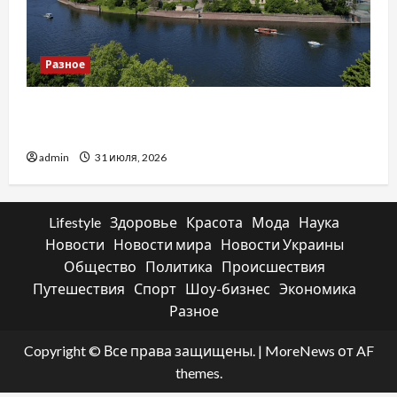
Разное
Украинский нотариус во Вроцлаве:
доверенность для Украины
admin
31 июля, 2026
Lifestyle
Здоровье
Красота
Мода
Наука
Новости
Новости мира
Новости Украины
Общество
Политика
Происшествия
Путешествия
Спорт
Шоу-бизнес
Экономика
Разное
Copyright © Все права защищены.
|
MoreNews
от AF
themes.