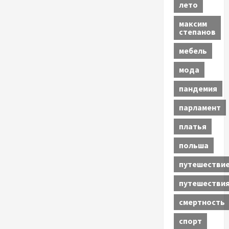
лето
максим
степанов
мебель
мода
пандемия
парламент
платья
польша
путешестви
путешестви
смертность
спорт