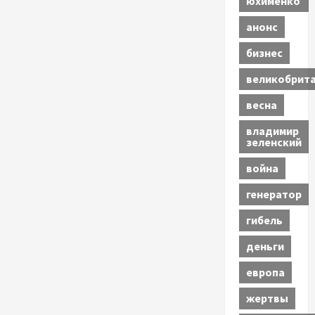
юхименко
анонс
бизнес
великобрит
весна
владимир
зеленский
война
генератор
гибель
деньги
европа
жертвы