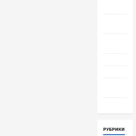
Октябрь
2018
Сентябрь
2018
Август
2018
Июль 2018
Июнь 2018
Апрель
2018
Март 2018
РУБРИКИ