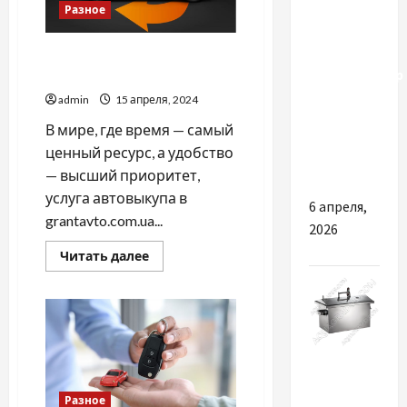
Разное
Стоит ли
ставить
Чем услуга автовыкупа
кондиционер
может вас заинтересовать
весной
admin
15 апреля, 2024
или лучше
В мире, где время — самый
ждать
ценный ресурс, а удобство
лета
— высший приоритет,
услуга автовыкупа в
6 апреля,
grantavto.com.ua...
2026
Прочитать
Читать далее
больше
о
Чем
услуга
автовыкупа
может
вас
заинтересовать
Разное
Разное
ТОП