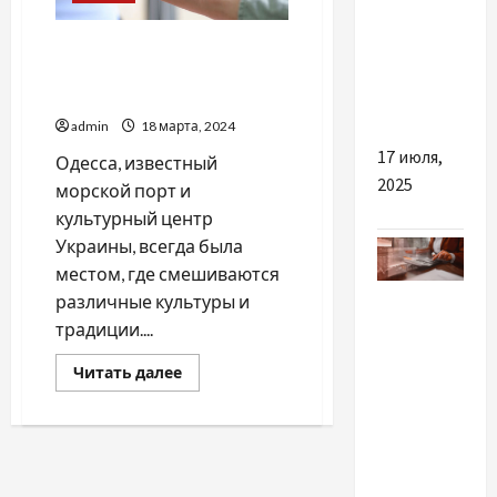
причин
Автовыкуп в Одессе:
розглянути
какова польза данной
купівлю
услуги
коптильні
admin
18 марта, 2024
17 июля,
Одесса, известный
2025
морской порт и
культурный центр
Украины, всегда была
местом, где смешиваются
Разное
различные культуры и
традиции....
Причини
інвестувати
Прочитать
Читать далее
больше
в аудит
о
Автовыкуп
бізнес-
в
Одессе:
процесів
какова
польза
данной