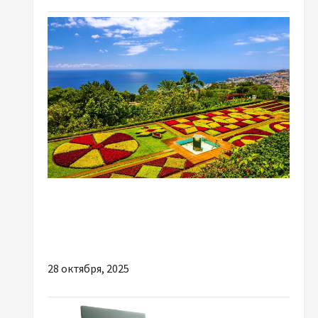
Разное
Які терміни та вартість створення фірми на
Мадейрі?
28 октября, 2025