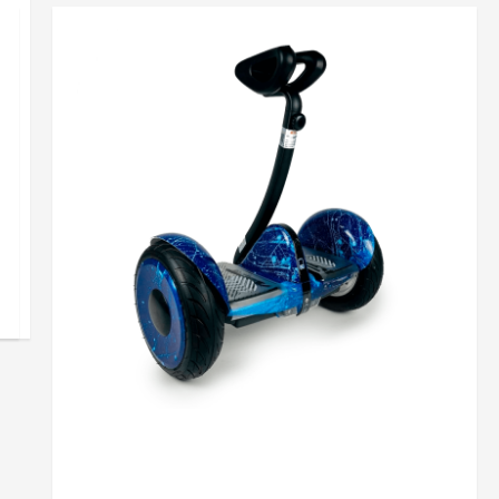
Разное
Кому буде цікава купівля гіроскутерів