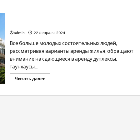
Какие факторы влияют на выбор элитного жилья
для аренды и определяют стоимость аренды
admin
22 февраля, 2024
Все больше молодых состоятельных людей,
рассматривая варианты аренды жилья, обращают
внимание на сдающиеся в аренду дуплексы,
таунхаусы...
Прочитать
Читать далее
больше
о
Какие
факторы
влияют
на
выбор
элитного
жилья
для
аренды
и
определяют
стоимость