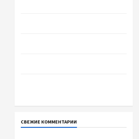
проблемами чаще обращаются
Наскільки важливо купити якісне насіння
базиліку
Чому важливо вибрати якісні запчастини до
тракторів
Украинский нотариус во Вроцлаве:
доверенность для Украины
Два пути к одному результату: чем
отличаются способы расторжения брака и
какой выбрать
СВЕЖИЕ КОММЕНТАРИИ