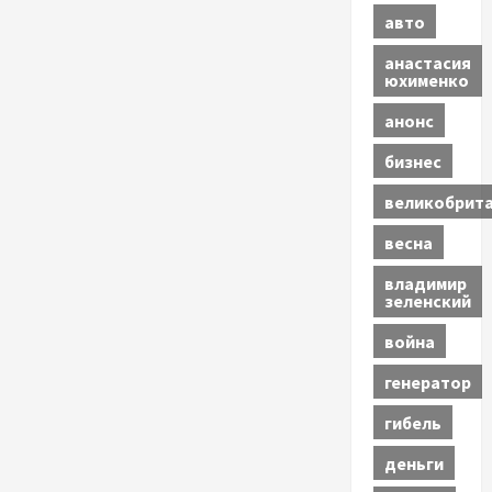
авто
анастасия
юхименко
анонс
бизнес
великобрит
весна
владимир
зеленский
война
генератор
гибель
деньги