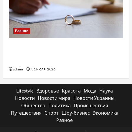
Разное
Два пути к одному результату: чем
отличаются способы расторжения брака и
какой выбрать
admin
31 июля, 2026
Lifestyle
Здоровье
Красота
Мода
Наука
Новости
Новости мира
Новости Украины
Общество
Политика
Происшествия
Путешествия
Спорт
Шоу-бизнес
Экономика
Разное