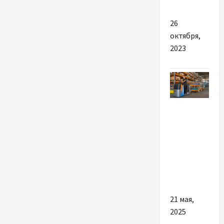
учитывать
26
октября,
2023
Разное
Чем так
важна
надежная
складская
спецтехника
21 мая,
2025