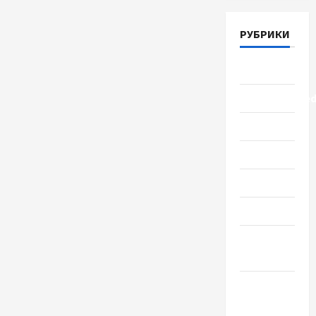
РУБРИКИ
Lifestyle
Uncategorize
Здоровье
Красота
Мода
Наука
Новости
мира
Новости
Украины