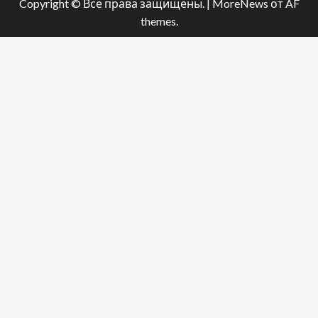
Copyright © Все права защищены.
|
MoreNews
от AF
themes.