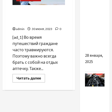
Разное
Как путешествовать без
Ремонт
вреда здоровью, —
или
эксперт
замена
admin
30 июня, 2023
0
карданного
[ad_1] Во время
вала: что
путешествий граждане
выгоднее?
часто травмируются.
28 января,
Поэтому важно всегда
2025
брать с собой на отдых
аптечку. Также...
Прочитать
Читать далее
больше
о
Как
Разное
путешествовать
без
вреда
Реєстрація
здоровью,
—
ГБО в
эксперт