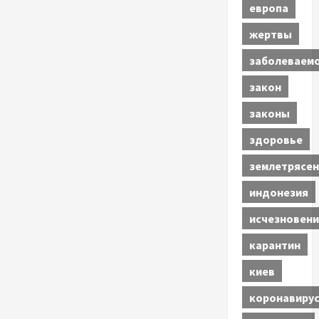
европа
жертвы
заболеваем
закон
законы
здоровье
землетрясен
индонезия
исчезновени
карантин
киев
коронавиру