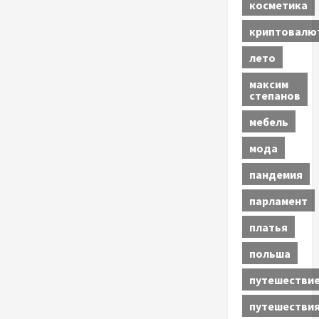
косметика
криптовалю
лето
максим
степанов
мебель
мода
пандемия
парламент
платья
польша
путешестви
путешестви