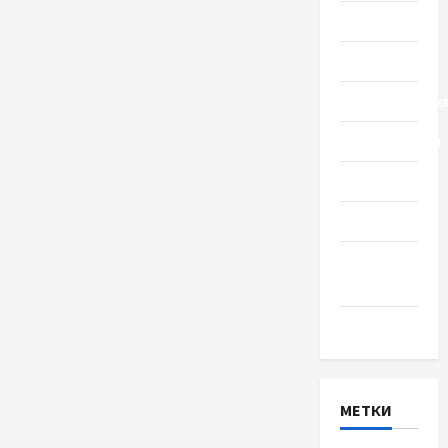
Общество
Политика
Происшестви
Путешествия
Разное
Спорт
Шоу-
бизнес
Экономика
МЕТКИ