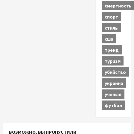
смертность
спорт
стиль
сша
тренд
туризм
убийство
украина
учёные
футбол
ВОЗМОЖНО, ВЫ ПРОПУСТИЛИ