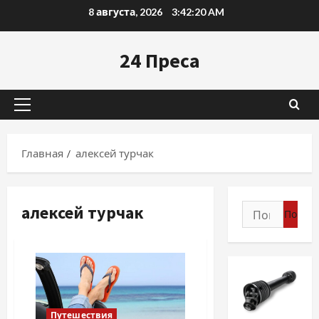
Перейти
8 августа, 2026
3:42:21 AM
к
содержимому
24 Преса
Основное
меню
Главная
алексей турчак
алексей турчак
Найти:
Путешествия