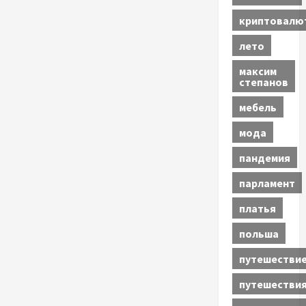
криптовалю
лето
максим
степанов
мебель
мода
пандемия
парламент
платья
польша
путешестви
путешестви