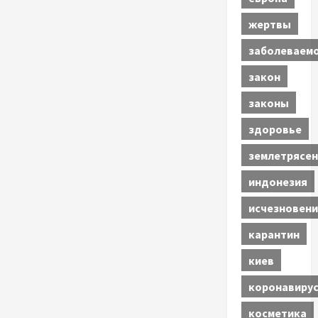
жертвы
заболеваем
закон
законы
здоровье
землетрясен
индонезия
исчезновени
карантин
киев
коронавиру
косметика