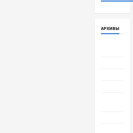
АРХИВЫ
Август
2026
Июль 2026
Июнь 2026
Май 2026
Апрель
2026
Март 2026
Февраль