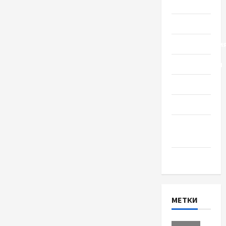
Общество
Политика
Происшестви
Путешествия
Разное
Спорт
Шоу-
бизнес
Экономика
МЕТКИ