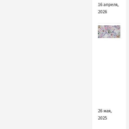
16 апреля,
2026
Разное
В каких
случаях
стоит
взять
кредит
до
зарплаты
26 мая,
2025