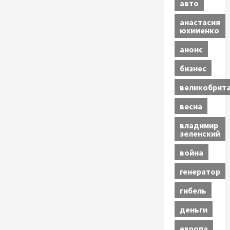
авто
анастасия
юхименко
анонс
бизнес
великобрит
весна
владимир
зеленский
война
генератор
гибель
деньги
европа