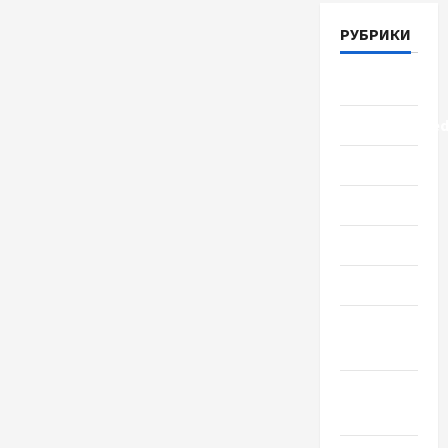
РУБРИКИ
Lifestyle
Uncategorize
Здоровье
Красота
Мода
Наука
Новости
мира
Новости
Украины