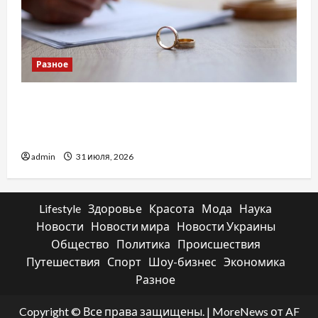
Разное
Два пути к одному результату: чем
отличаются способы расторжения брака и
какой выбрать
admin
31 июля, 2026
Lifestyle
Здоровье
Красота
Мода
Наука
Новости
Новости мира
Новости Украины
Общество
Политика
Происшествия
Путешествия
Спорт
Шоу-бизнес
Экономика
Разное
Copyright © Все права защищены.
|
MoreNews
от AF