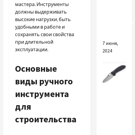
мастера. Инструменты
особенны
должны выдерживать
бензиновые
высокие нагрузки, быть
инверторные
удобными в работе и
генераторы
сохранять свои свойства
при длительной
7 июня,
эксплуатации.
2024
Основные
виды ручного
Разное
инструмента
Benchmade:
для
когда
надёжность
строительства
становится
стандартом