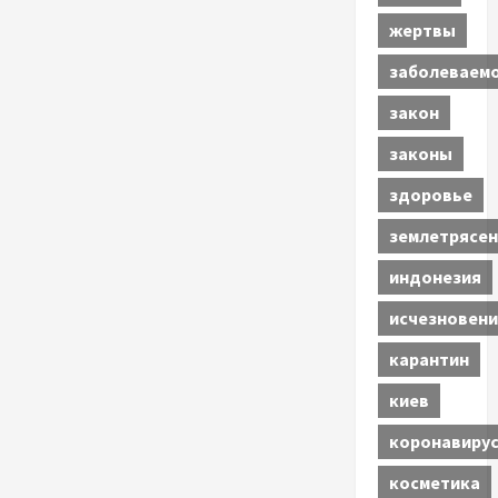
жертвы
заболеваем
закон
законы
здоровье
землетрясен
индонезия
исчезновени
карантин
киев
коронавиру
косметика