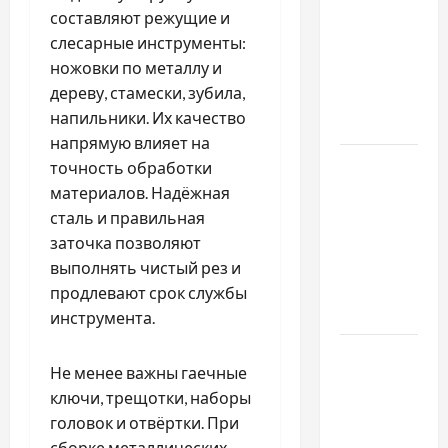
составляют режущие и
важливо
слесарные инструменты:
купити
ножовки по металлу и
якісне
дереву, стамески, зубила,
насіння
напильники. Их качество
базиліку
напрямую влияет на
Чому
точность обработки
важливо
материалов. Надёжная
вибрати
сталь и правильная
якісні
заточка позволяют
запчастини
выполнять чистый рез и
до
продлевают срок службы
тракторів
инструмента.
Украинский
Не менее важны гаечные
нотариус
ключи, трещотки, наборы
во
головок и отвёртки. При
Вроцлаве:
сборке металлических