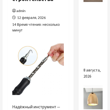
Разное
admin
Автосервис
12 февраля, 2026
СТО
14 Время чтения: несколько
Skoda в
минут
Молдове:
с какими
проблемами
чаще
обращаются
8 августа,
2026
Надёжный инструмент —