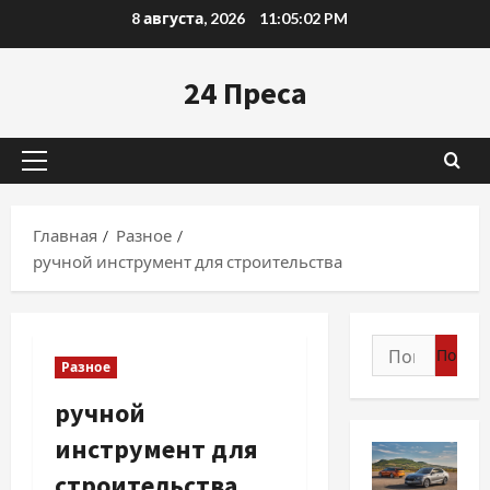
Перейти
8 августа, 2026
11:05:04 PM
к
содержимому
24 Преса
Основное
меню
Главная
Разное
ручной инструмент для строительства
Найти:
Разное
ручной
инструмент для
строительства