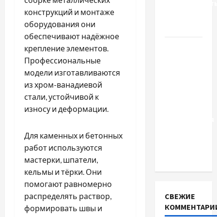
доверенност
конструкций и монтаже
для
оборудования они
Украины
обеспечивают надёжное
Два пути
крепление элементов.
к одному
Профессиональные
результату:
модели изготавливаются
чем
из хром-ванадиевой
отличаются
стали, устойчивой к
способы
износу и деформации.
расторжения
брака и
Для каменных и бетонных
какой
работ используются
выбрать
мастерки, шпатели,
кельмы и тёрки. Они
помогают равномерно
распределять раствор,
СВЕЖИЕ
КОММЕНТАРИ
формировать швы и