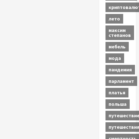
криптовалю
лето
максим
степанов
мебель
мода
пандемия
парламент
платья
польша
путешестви
путешестви
смертность