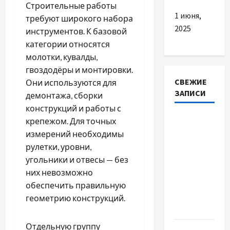
Строительные работы
1 июня,
требуют широкого набора
2025
инструментов. К базовой
категории относятся
молотки, кувалды,
гвоздодёры и монтировки.
СВЕЖИЕ
Они используются для
ЗАПИСИ
демонтажа, сборки
конструкций и работы с
Автосервис
крепежом. Для точных
СТО
измерений необходимы
Skoda в
рулетки, уровни,
Молдове:
угольники и отвесы — без
с какими
них невозможно
проблемами
обеспечить правильную
чаще
геометрию конструкций.
обращаются
Отдельную группу
Наскільки