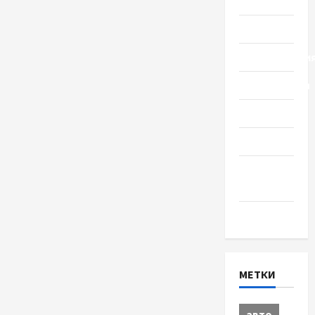
Общество
Политика
Происшестви
Путешествия
Разное
Спорт
Шоу-
бизнес
Экономика
МЕТКИ
авто