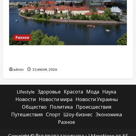
Разное
Украинский нотариус во Вроцлаве:
доверенность для Украины
admin
31 июля, 2026
Lifestyle
Здоровье
Красота
Мода
Наука
Новости
Новости мира
Новости Украины
Общество
Политика
Происшествия
Путешествия
Спорт
Шоу-бизнес
Экономика
Разное
Copyright © Все права защищены.
|
MoreNews
от AF