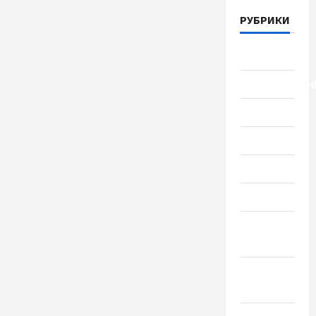
РУБРИКИ
Lifestyle
Uncategorize
Здоровье
Красота
Мода
Наука
Новости
мира
Новости
Украины