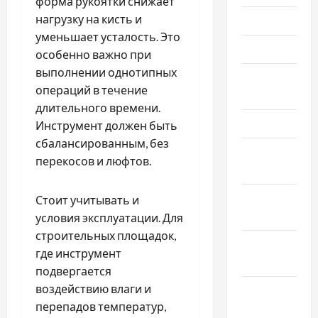
форма рукоятки снижает
нагрузку на кисть и
Июнь 2025
уменьшает усталость. Это
Май 2025
особенно важно при
выполнении однотипных
Апрель
операций в течение
2025
длительного времени.
Март 2025
Инструмент должен быть
сбалансированным, без
Февраль
перекосов и люфтов.
2025
Январь
Стоит учитывать и
2025
условия эксплуатации. Для
строительных площадок,
Декабрь
где инструмент
2024
подвергается
воздействию влаги и
Ноябрь
перепадов температур,
2024