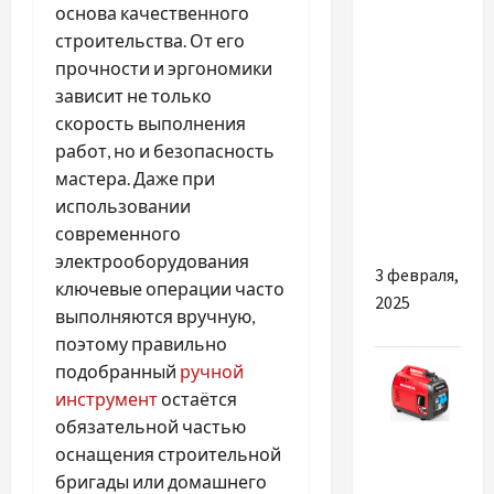
Разное
основа качественного
строительства. От его
Найкращі
прочности и эргономики
причини
зависит не только
вибрати і
скорость выполнения
купити
работ, но и безопасность
якісні
мастера. Даже при
підвісні
использовании
світильники
современного
электрооборудования
3 февраля,
ключевые операции часто
2025
выполняются вручную,
поэтому правильно
подобранный
ручной
инструмент
остаётся
обязательной частью
Разное
оснащения строительной
бригады или домашнего
Чем