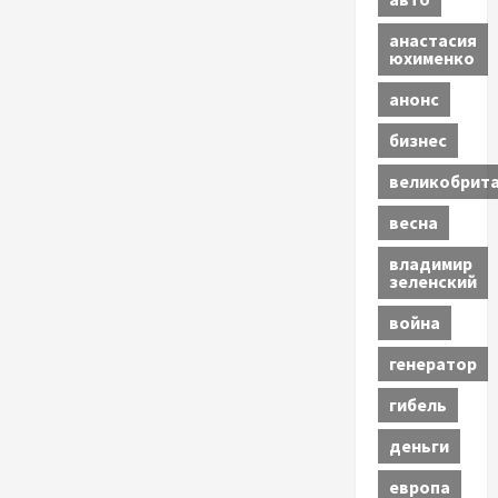
анастасия
юхименко
анонс
бизнес
великобрит
весна
владимир
зеленский
война
генератор
гибель
деньги
европа