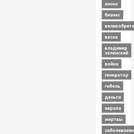
анонс
бизнес
великобрит
весна
владимир
зеленский
война
генератор
гибель
деньги
европа
жертвы
заболеваем