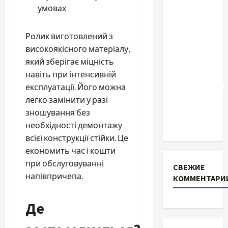
умовах
Два пути
к одному
результату:
Ролик виготовлений з
чем
високоякісного матеріалу,
отличаются
який зберігає міцність
способы
навіть при інтенсивній
расторжения
експлуатації. Його можна
брака и
легко замінити у разі
какой
зношування без
выбрать
необхідності демонтажу
всієї конструкції стійки. Це
економить час і кошти
при обслуговуванні
СВЕЖИЕ
напівпричепа.
КОММЕНТАРИ
Де