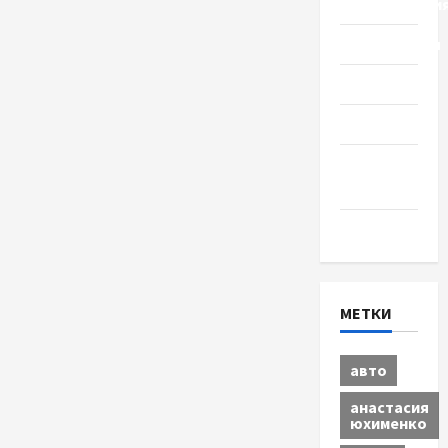
Происшестви
Путешествия
Разное
Спорт
Шоу-
бизнес
Экономика
МЕТКИ
авто
анастасия
юхименко