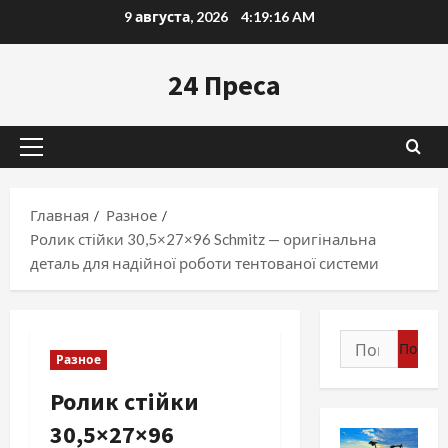
Перейти
9 августа, 2026
4:19:17 AM
к
содержимому
24 Преса
Основное
меню
Главная
Разное
Ролик стійки 30,5×27×96 Schmitz — оригінальна
деталь для надійної роботи тентованої системи
Найти:
Разное
Ролик стійки
30,5×27×96