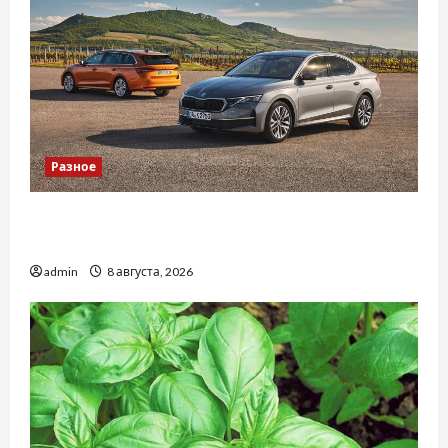
Разное
Автосервис СТО Skoda в Молдове: с какими
проблемами чаще обращаются
admin
8 августа, 2026