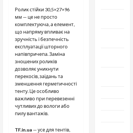
2024
Ролик стійки 30,5×27×96
Декабрь
мм — це не просто
2023
комплектуюча, а елемент,
що напряму впливає на
Ноябрь
зручність і безпечність
2023
експлуатації шторного
Октябрь
напівпричепа. Заміна
2023
зношених роликів
дозволяє уникнути
Сентябрь
перекосів, заїдань та
2023
зменшення герметичності
тенту. Це особливо
Июль 2023
важливо при перевезенні
Июнь 2023
чутливих до вологи або
пилу вантажів.
Май 2023
Апрель
TF.in.ua
— усе для тентів,