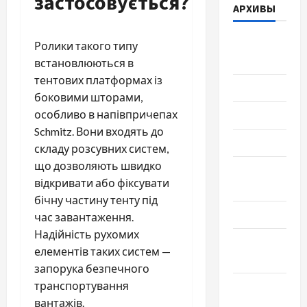
застосовується?
АРХИВЫ
Август
Ролики такого типу
2026
встановлюються в
тентових платформах із
Июль 2026
боковими шторами,
особливо в напівпричепах
Июнь 2026
Schmitz. Вони входять до
Май 2026
складу розсувних систем,
що дозволяють швидко
Апрель
відкривати або фіксувати
2026
бічну частину тенту під
Март 2026
час завантаження.
Надійність рухомих
Февраль
елементів таких систем —
2026
запорука безпечного
транспортування
Январь
вантажів.
2026