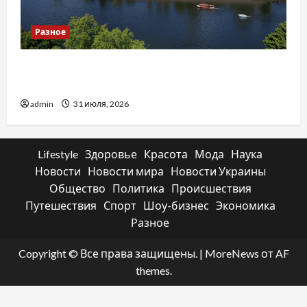
Разное
Украинский нотариус во Вроцлаве:
доверенность для Украины
admin
31 июля, 2026
Lifestyle
Здоровье
Красота
Мода
Наука
Новости
Новости мира
Новости Украины
Общество
Политика
Происшествия
Путешествия
Спорт
Шоу-бизнес
Экономика
Разное
Copyright © Все права защищены.
|
MoreNews
от AF
themes.