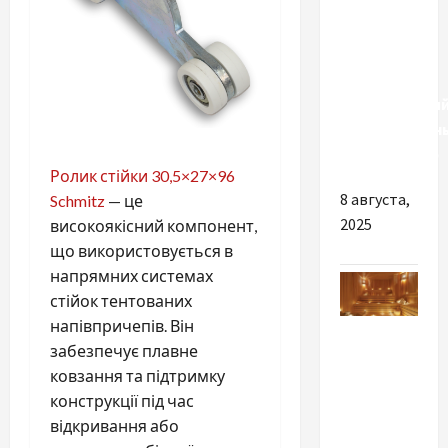
так
важно
подобрать
именно
качественны
автомобильн
аккумулятор
Ролик стійки 30,5×27×96
8 августа,
Schmitz
— це
2025
високоякісний компонент,
що використовується в
напрямних системах
стійок тентованих
напівпричепів. Він
Разное
забезпечує плавне
Парна
ковзання та підтримку
лазня —
конструкції під час
чудова
відкривання або
ідея для