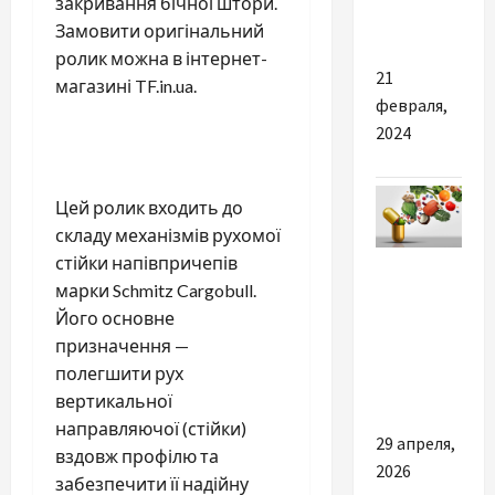
закривання бічної штори.
дозвілля
Замовити оригінальний
ролик можна в інтернет-
21
магазині TF.in.ua.
февраля,
2024
Цей ролик входить до
складу механізмів рухомої
Разное
стійки напівпричепів
марки Schmitz Cargobull.
ТОП
Його основне
причин
призначення —
купить
полегшити рух
витамин A
вертикальної
направляючої (стійки)
29 апреля,
вздовж профілю та
2026
забезпечити її надійну