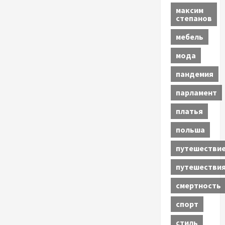
максим
степанов
мебель
мода
пандемия
парламент
платья
польша
путешестви
путешестви
смертность
спорт
стиль