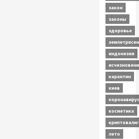
закон
законы
здоровье
землетрясен
индонезия
исчезновени
карантин
киев
коронавиру
косметика
криптовалю
лето