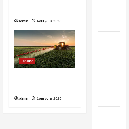
купити якісне насіння
2021
базиліку
Январь
admin
4 августа, 2026
2021
Декабрь
2020
Ноябрь
Разное
2020
Октябрь
Чому важливо вибрати
2020
якісні запчастини до
тракторів
Сентябрь
admin
1 августа, 2026
2020
Август
2020