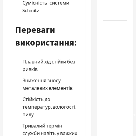
Сумісність: системи
насіння
Schmitz
базиліку
Чому
Переваги
важливо
використання:
вибрати
якісні
запчастини
Плавний хід стійки без
до
ривків
тракторів
Зниження зносу
Украинский
металевих елементів
нотариус
Стійкість до
во
температур, вологості,
Вроцлаве:
пилу
доверенност
для
Тривалий термін
Украины
служби навіть у важких