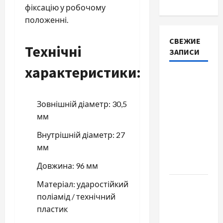
фіксацію у робочому
положенні.
СВЕЖИЕ
Технічні
ЗАПИСИ
характеристики:
Автосервис
СТО
Skoda в
Зовнішній діаметр: 30,5
Молдове:
мм
с какими
Внутрішній діаметр: 27
проблемами
мм
чаще
обращаются
Довжина: 96 мм
Матеріал: ударостійкий
Наскільки
поліамід / технічний
важливо
пластик
купити
якісне