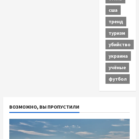
сша
тренд
туризм
убийство
украина
учёные
футбол
ВОЗМОЖНО, ВЫ ПРОПУСТИЛИ