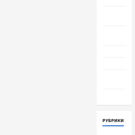
Сентябрь
2018
Август
2018
Июль 2018
Июнь 2018
Апрель
2018
Март 2018
РУБРИКИ