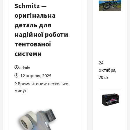
Schmitz —
оригінальна
Разное
деталь для
Підбираємо
надійної роботи
велосипед
під свій
тентованої
зріст
системи
24
admin
октября,
12 апреля, 2025
2025
9 Время чтения: несколько
минут
Разное
Почему