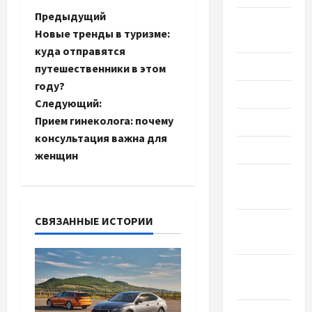
Н
Предыдущий
Август
Новые тренды в туризме:
2022
а
куда отправятся
Июль 2022
путешественники в этом
в
году?
Июнь 2022
и
Следующий:
Прием гинеколога: почему
Май 2022
г
консультация важна для
Март 2022
женщин
а
Февраль
ц
2022
и
СВЯЗАННЫЕ ИСТОРИИ
Январь
2022
я
Декабрь
з
2021