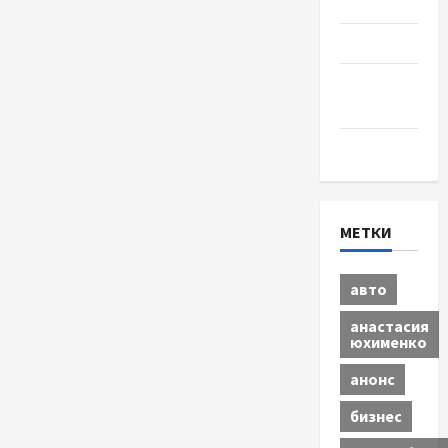
Разное
Спорт
Шоу-
бизнес
Экономика
МЕТКИ
авто
анастасия
юхименко
анонс
бизнес