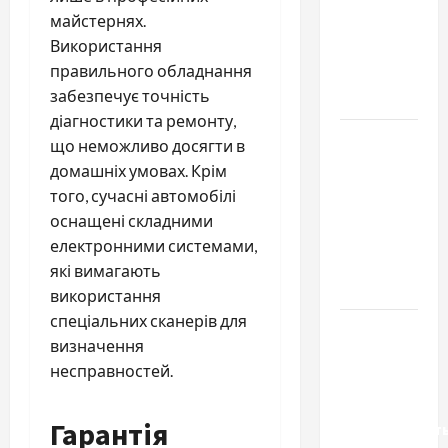
майстернях.
купити
Використання
якісне
правильного обладнання
насіння
забезпечує точність
базиліку
діагностики та ремонту,
Чому
що неможливо досягти в
важливо
домашніх умовах. Крім
вибрати
того, сучасні автомобілі
якісні
оснащені складними
запчастини
електронними системами,
до
які вимагають
тракторів
використання
спеціальних сканерів для
Украинский
визначення
нотариус
несправностей.
во
Вроцлаве:
Гарантія
доверенност