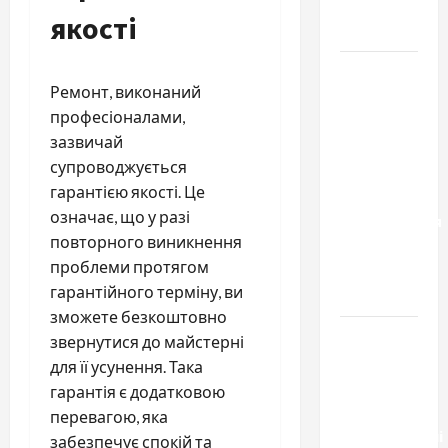
для
якості
Украины
Два пути
Ремонт, виконаний
к одному
професіоналами,
результату:
зазвичай
чем
супроводжується
отличаются
гарантією якості. Це
способы
означає, що у разі
расторжения
повторного виникнення
брака и
проблеми протягом
какой
гарантійного терміну, ви
выбрать
зможете безкоштовно
Тягові
звернутися до майстерні
літій-
для її усунення. Така
залізо-
гарантія є додатковою
фосфатні
перевагою, яка
акумуляторні
забезпечує спокій та