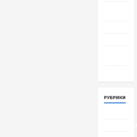
Август
2018
Июль 2018
Июнь 2018
Апрель
2018
Март 2018
РУБРИКИ
Lifestyle
Uncategorize