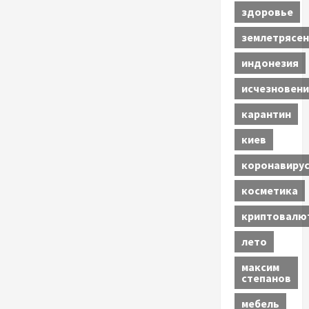
здоровье
землетрясен
индонезия
исчезновени
карантин
киев
коронавиру
косметика
криптовалю
лето
максим
степанов
мебель