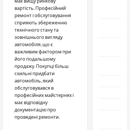
має вищу ринкову
Ноябрь
вартість. Професійний
2025
ремонт і обслуговування
сприяють збереженню
Октябрь
технічного стану та
2025
зовнішнього вигляду
Сентябрь
автомобіля, що є
2025
важливим фактором при
його подальшому
Август
продажу. Покупці більш
2025
схильні придбати
автомобіль, який
Июль 2025
обслуговувався в
Июнь 2025
професійних майстернях і
має відповідну
Май 2025
документацію про
Апрель
проведені ремонти.
2025