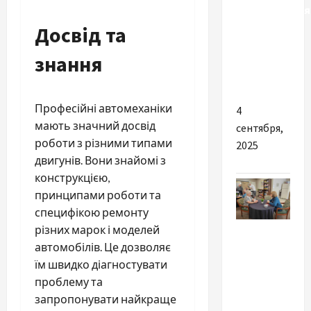
проявляється
рак
Досвід та
фаллопієвих
знання
труб і що
робити?
Професійні автомеханіки
4
мають значний досвід
сентября,
роботи з різними типами
2025
двигунів. Вони знайомі з
конструкцією,
принципами роботи та
специфікою ремонту
Разное
різних марок і моделей
автомобілів. Це дозволяє
Догляд за
їм швидко діагностувати
людьми з
проблему та
інвалідністю
запропонувати найкраще
після