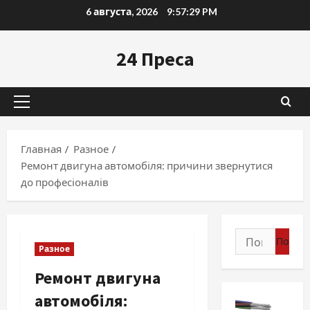
Перейти
6 августа, 2026
9:57:31 PM
к
содержимому
24 Преса
Основное
меню
Главная
Разное
Ремонт двигуна автомобіля: причини звернутися
до професіоналів
Найти:
Разное
Ремонт двигуна
автомобіля: