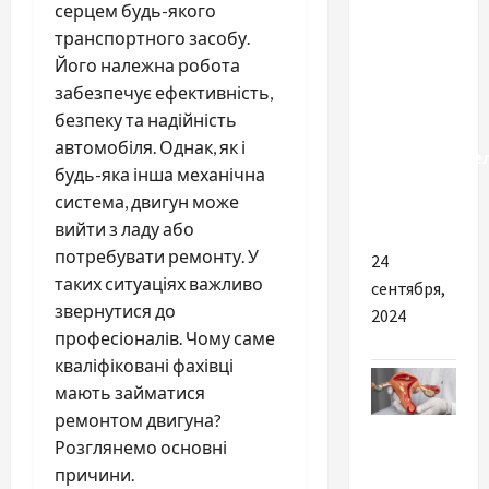
серцем будь-якого
транспортного засобу.
Планшет с
Його належна робота
большим
забезпечує ефективність,
экраном:
безпеку та надійність
комфорт,
автомобіля. Однак, як і
производите
будь-яка інша механічна
и забота
система, двигун може
о зрении
вийти з ладу або
потребувати ремонту. У
24
таких ситуаціях важливо
сентября,
звернутися до
2024
професіоналів. Чому саме
кваліфіковані фахівці
мають займатися
ремонтом двигуна?
Разное
Розглянемо основні
причини.
Як