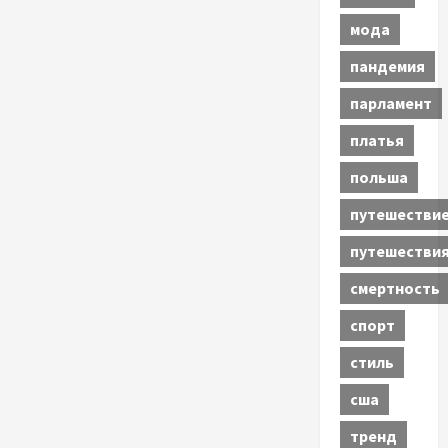
мода
пандемия
парламент
платья
польша
путешестви
путешестви
смертность
спорт
стиль
сша
тренд