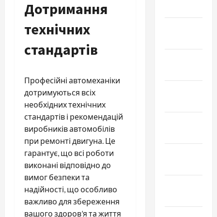
Дотримання
Март 2025
технічних
Февраль
2025
стандартів
Январь
2025
Професійні автомеханіки
Декабрь
дотримуються всіх
2024
необхідних технічних
стандартів і рекомендацій
Ноябрь
виробників автомобілів
2024
при ремонті двигуна. Це
Октябрь
гарантує, що всі роботи
2024
виконані відповідно до
вимог безпеки та
Сентябрь
надійності, що особливо
2024
важливо для збереження
вашого здоров’я та життя
Август