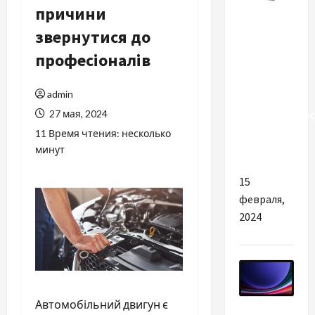
причини
Разное
звернутися до
СИП-
професіоналів
Кабель:
Надежность
admin
и
27 мая, 2024
Эффективнос
в
11 Время чтения: несколько
Энергетике
минут
15
февраля,
2024
Автомобільний двигун є
Разное