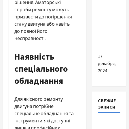
рішення. Аматорські
травм та
спроби ремонту можуть
інсультів
призвести до погіршення
у
стану двигуна або навіть
будинках
до повної його
для
несправності.
престарілих
Наявність
17
декабря,
спеціального
2024
обладнання
Для якісного ремонту
СВЕЖИЕ
двигуна потрібне
ЗАПИСИ
спеціальне обладнання та
інструменти, які доступні
Наскільки
лише в професійних
важливо