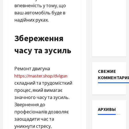
батареї зі
впевненість у тому, що
SMART
ваш автомобіль буде в
BMS
надійних руках.
INVERTER
для
Збереження
інверторів
DEYE
часу та зусиль
Ремонт двигуна
СВЕЖИЕ
https://master.shop/dvigun
КОММЕНТАРИ
складний та трудомісткий
процес, який вимагає
значного часу та зусиль.
Звернення до
АРХИВЫ
професіоналів дозволяє
заощадити час та
Август
уникнути стресу,