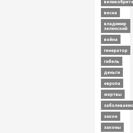
великобрит
весна
владимир
зеленский
война
генератор
гибель
деньги
европа
жертвы
заболеваем
закон
законы