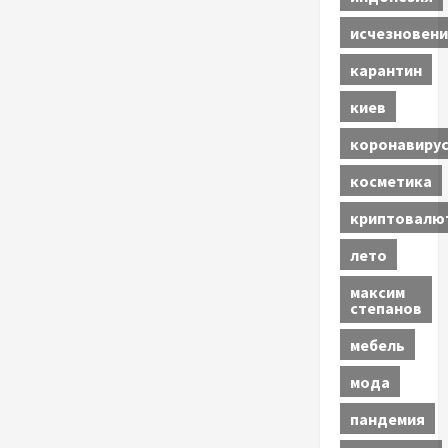
исчезновени
карантин
киев
коронавиру
косметика
криптовалю
лето
максим
степанов
мебель
мода
пандемия