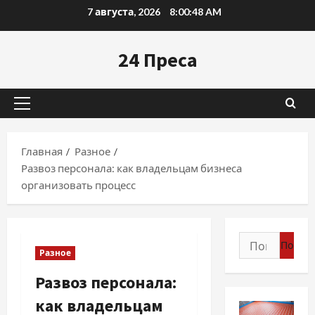
Перейти
7 августа, 2026
8:00:49 AM
к
содержимому
24 Преса
Основное
меню
Главная
Разное
Развоз персонала: как владельцам бизнеса
организовать процесс
Найти:
Разное
Развоз персонала:
как владельцам