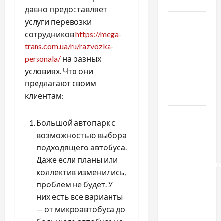
базиліку
давно предоставляет
Чому
услуги перевозки
важливо
сотрудников
https://mega-
вибрати
trans.com.ua/ru/razvozka-
якісні
personala/
на разных
запчастини
условиях. Что они
до
предлагают своим
тракторів
клиентам:
Украинский
Большой автопарк с
нотариус
возможностью выбора
во
подходящего автобуса.
Вроцлаве:
Даже если планы или
доверенност
коллектив изменились,
для
проблем не будет. У
Украины
них есть все варианты
Два пути
— от микроавтобуса до