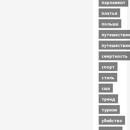
парламент
платья
польша
путешестви
путешестви
смертность
спорт
стиль
сша
тренд
туризм
убийство