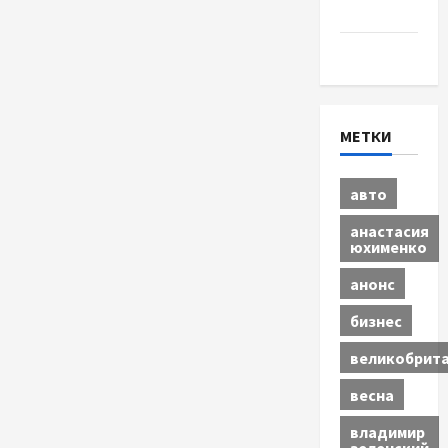
бизнес
Экономика
МЕТКИ
авто
анастасия
юхименко
анонс
бизнес
великобрит
весна
владимир
зеленский