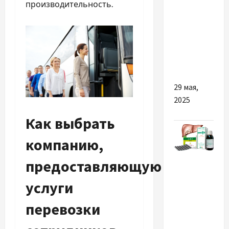
Почему
производительность.
вам стоит
рассмотреть
услугу
сдачи
золота
29 мая,
2025
Как выбрать
компанию,
Разное
предоставляющую
ТОП
услуги
причин
перевозки
звернути
увагу на