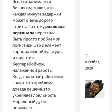
Таиланде
Все, кто занимается
курорты
бизнесом, знают, что
будут
каждая минута задержки
открываться
может очень дорого
для
стоить. Поэтому
развозка
туристов
персонала
перестала
в три
быть просто проблемой
этапа
логистики. Это и элемент
корпоративной культуры,
11
и гарантия
октября,
бесперебойной,
2020
налаженной работы.
Когда нанятые работники
знают, что проблема
доезда решена, это
укрепляет лояльность,
Разное
моральный дух и
повышает