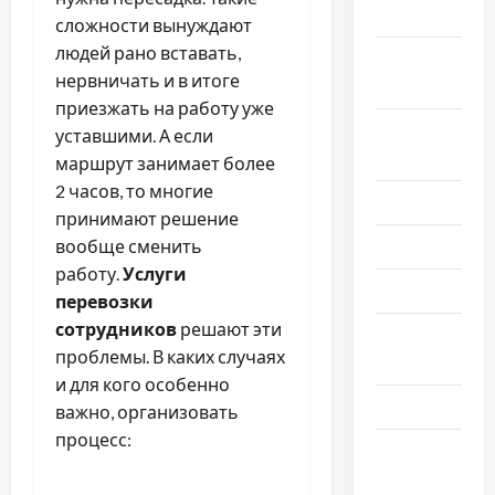
2025
сложности вынуждают
людей рано вставать,
Сентябрь
нервничать и в итоге
2025
приезжать на работу уже
Август
уставшими. А если
2025
маршрут занимает более
2 часов, то многие
Июль 2025
принимают решение
вообще сменить
Июнь 2025
работу.
Услуги
Май 2025
перевозки
сотрудников
решают эти
Апрель
проблемы. В каких случаях
2025
и для кого особенно
Март 2025
важно, организовать
процесс:
Февраль
2025