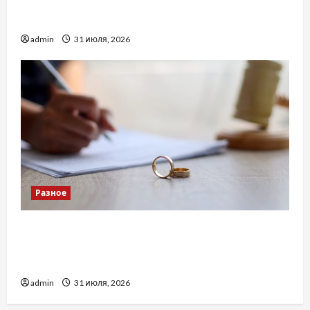
Украинский нотариус во Вроцлаве:
доверенность для Украины
admin
31 июля, 2026
Разное
Два пути к одному результату: чем
отличаются способы расторжения брака и
какой выбрать
admin
31 июля, 2026