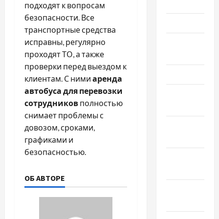
Июнь 2024
подходят к вопросам
безопасности. Все
Май 2024
транспортные средства
исправны, регулярно
Апрель
проходят ТО, а также
2024
проверки перед выездом к
Март 2024
клиентам. С ними
аренда
автобуса для перевозки
Февраль
сотрудников
полностью
2024
снимает проблемы с
Январь
довозом, сроками,
2024
графиками и
безопасностью.
Декабрь
2023
ОБ АВТОРЕ
Ноябрь
2023