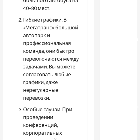
к одному
большого автобуса на
результату:
40–80 мест.
чем
Гибкие графики. В
отличаются
«Мегатранс» большой
способы
автопарк и
расторжения
профессиональная
брака и
команда, они быстро
какой
переключаются между
выбрать
задачами. Вы можете
согласовать любые
Тягові
графики, даже
літій-
нерегулярные
залізо-
перевозки.
фосфатні
акумуляторні
Особые случаи. При
батареї зі
проведении
SMART
конференций,
BMS
корпоративных
INVERTER