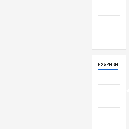
Июнь 2018
Апрель
2018
Март 2018
РУБРИКИ
Lifestyle
Uncategorize
Здоровье
Красота
Мода