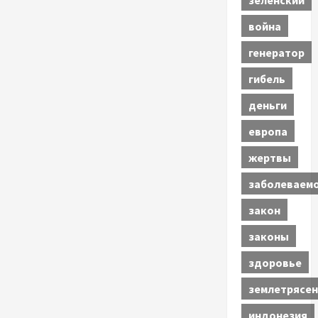
война
генератор
гибель
деньги
европа
жертвы
заболеваем
закон
законы
здоровье
землетрясен
индонезия