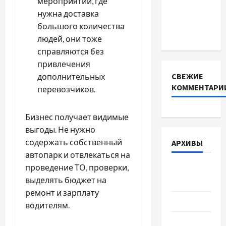
мероприятий, где
для
нужна доставка
інверторів
большого количества
DEYE
людей, они тоже
справляются без
привлечения
СВЕЖИЕ
дополнительных
КОММЕНТАРИ
перевозчиков.
Бизнес получает видимые
выгоды. Не нужно
содержать собственный
АРХИВЫ
автопарк и отвлекаться на
проведение ТО, проверки,
Август
выделять бюджет на
2026
ремонт и зарплату
Июль 2026
водителям.
Июнь 2026