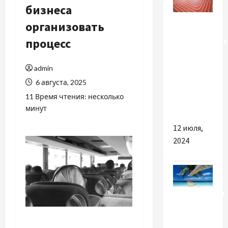
бизнеса
Разное
организовать
процесс
Терморегуля
для
теплого
admin
пола —
6 августа, 2025
удобные
11 Время чтения: несколько
приборы
минут
12 июля,
2024
Путешествия
В