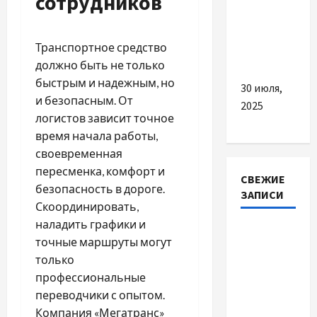
сотрудников
жовчогінні
препарати
рослинного
Транспортное средство
походження
должно быть не только
быстрым и надежным, но
30 июля,
и безопасным. От
2025
логистов зависит точное
время начала работы,
своевременная
пересменка, комфорт и
СВЕЖИЕ
безопасность в дороге.
ЗАПИСИ
Скоординировать,
наладить графики и
Наскільки
точные маршруты могут
важливо
только
купити
профессиональные
якісне
переводчики с опытом.
насіння
Компания «Мегатранс»