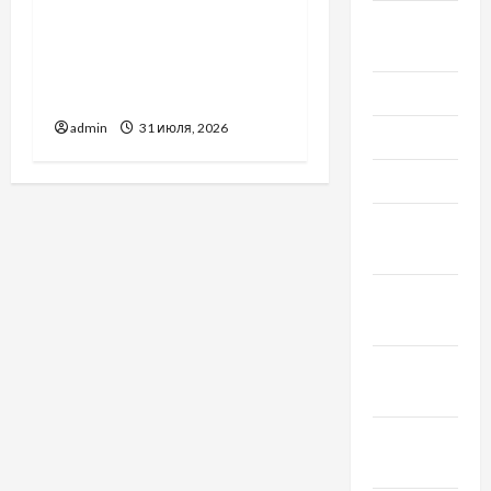
Украинский нотариус во
Август
Вроцлаве:
2021
доверенность для
Июль 2021
Украины
admin
31 июля, 2026
Июнь 2021
Май 2021
Апрель
2021
Февраль
2021
Январь
2021
Декабрь
2020