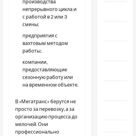
производства
Январь
непрерывного цикла и
2025
с работой в 2 или 3
смены;
Декабрь
2024
предприятия с
вахтовым методом
Ноябрь
работы;
2024
компании,
Октябрь
предоставляющие
2024
сезонную работу или
на временном объекте.
Сентябрь
2024
В «Мегатранс» берутся не
Август
просто за перевозку, а за
2024
организацию процесса до
мелочей. Они
Июль 2024
профессионально