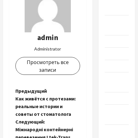
Октябрь
2023
Сентябрь
2023
admin
Июль 2023
Administrator
Июнь 2023
Просмотреть все
Май 2023
записи
Апрель
2023
Н
Предыдущий
Март 2023
Как живётся с протезами:
а
реальные истории и
Февраль
советы от стоматолога
в
2023
Следующий:
и
Міжнародні контейнерні
Январь
перевезення Ltek-Trans