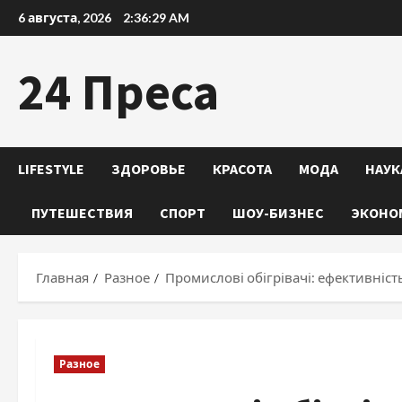
Перейти
6 августа, 2026
2:36:30 AM
к
содержимому
24 Преса
LIFESTYLE
ЗДОРОВЬЕ
КРАСОТА
МОДА
НАУК
ПУТЕШЕСТВИЯ
СПОРТ
ШОУ-БИЗНЕС
ЭКОНО
Главная
Разное
Промислові обігрівачі: ефективніст
Разное