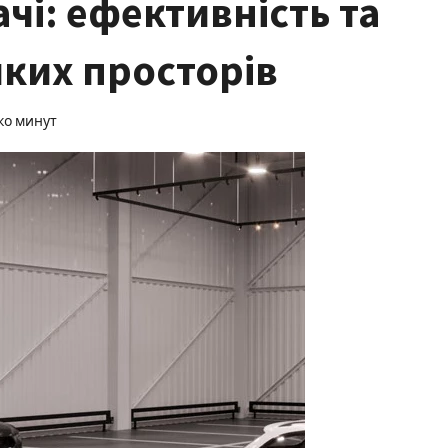
чі: ефективність та
иких просторів
ко минут