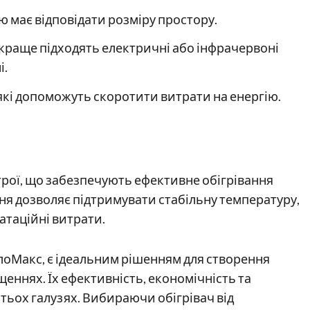
 має відповідати розміру простору.
 краще підходять електричні або інфрачервоні
і.
які допоможуть скоротити витрати на енергію.
трої, що забезпечують ефективне обігрівання
ння дозволяє підтримувати стабільну температуру,
атаційні витрати.
еплоМакс, є ідеальним рішенням для створення
еннях. Їх ефективність, економічність та
атьох галузях. Вибираючи обігрівач від