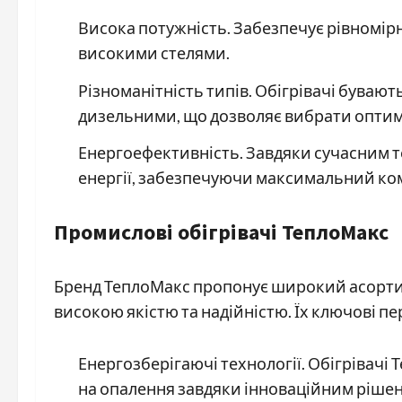
Висока потужність. Забезпечує рівномірн
високими стелями.
Різноманітність типів. Обігрівачі бува
дизельними, що дозволяє вибрати оптим
Енергоефективність. Завдяки сучасним т
енергії, забезпечуючи максимальний ко
Промислові обігрівачі ТеплоМакс
Бренд ТеплоМакс пропонує широкий асортим
високою якістю та надійністю. Їх ключові пе
Енергозберігаючі технології. Обігрівач
на опалення завдяки інноваційним ріше