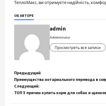
ТеплоМакс, ви отримуєте надійність, комфор
ОБ АВТОРЕ
admin
Administrator
Просмотреть все записи
Н
Предыдущий
Преимущества нотариального перевода в со
а
Следующий:
в
ТОП 5 причин купить корм для собак и щенков
и