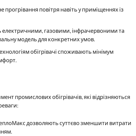
е прогрівання повітря навіть у приміщеннях із
ють електричними, газовими, інфрачервоними та
альну модель для конкретних умов.
ехнологіям обігрівачі споживають мінімум
мфорт.
ент промислових обігрівачів, які відрізняються
реваги:
і ТеплоМакс дозволяють суттєво зменшити витрати
нням.