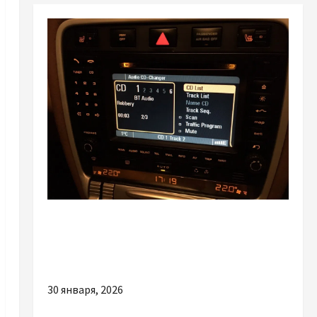
Разное
Ремонт магнітоли Porsche: чому варто
довірити його фахівцям
30 января, 2026