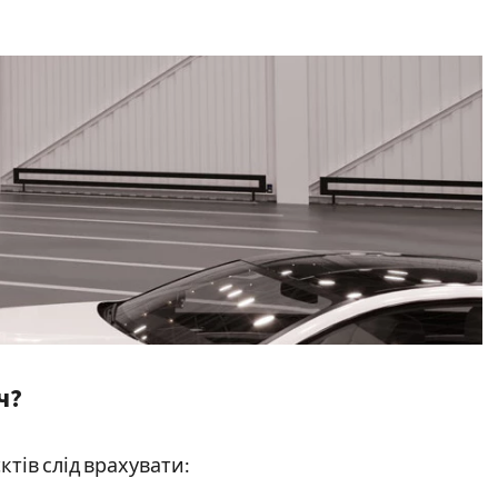
ч?
тів слід врахувати: