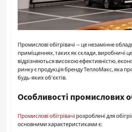
Промислові обігрівачі — це незамінне облад
приміщеннях, таких як склади, виробничі цех
відрізняються високою ефективністю, економ
ринку є продукція бренду ТеплоМакс, яка п
будь-яких об’єктів.
Особливості промислових о
Промислові обігрівачі
розроблені для обігрі
основними характеристиками є: