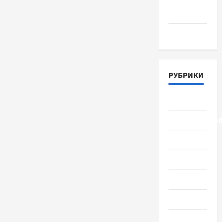
Апрель
2018
Март 2018
РУБРИКИ
Lifestyle
Uncategorize
Здоровье
Красота
Мода
Наука
Новости