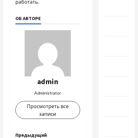
работать.
Февраль
2022
ОБ АВТОРЕ
Январь
2022
Декабрь
2021
Ноябрь
2021
admin
Октябрь
2021
Administrator
Сентябрь
Просмотреть все
2021
записи
Август
2021
Н
Предыдущий