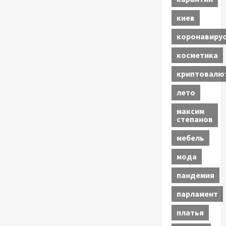
киев
коронавиру
косметика
криптовалю
лето
максим
степанов
мебель
мода
пандемия
парламент
платья