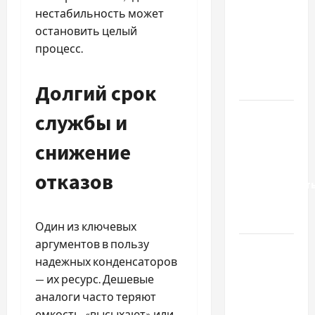
нестабильность может
вибрати
остановить целый
якісні
процесс.
запчастини
до
тракторів
Долгий срок
Украинский
службы и
нотариус
снижение
во
Вроцлаве:
отказов
доверенност
для
Украины
Один из ключевых
аргументов в пользу
Два пути
надежных конденсаторов
к одному
— их ресурс. Дешевые
результату:
аналоги часто теряют
чем
емкость, «высыхают» или