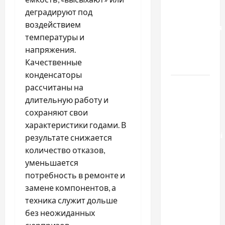
отличаются
деградируют под
способы
воздействием
расторжения
температуры и
брака и
напряжения.
какой
Качественные
выбрать
конденсаторы
Тягові
рассчитаны на
літій-
длительную работу и
залізо-
сохраняют свои
фосфатні
характеристики годами. В
акумуляторні
результате снижается
батареї зі
количество отказов,
SMART
уменьшается
BMS
потребность в ремонте и
INVERTER
замене компонентов, а
для
техника служит дольше
інверторів
без неожиданных
DEYE