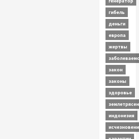
генератор
гибель
деньги
европа
жертвы
заболеваем
закон
законы
здоровье
землетрясен
индонезия
исчезновени
карантин