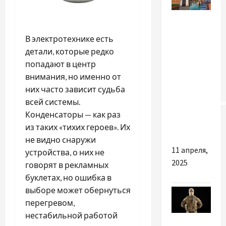
Разное
Новые
В электротехнике есть
тренды в
детали, которые редко
туризме:
попадают в центр
куда
внимания, но именно от
отправятся
них часто зависит судьба
путешествен
всей системы.
в этом
Конденсаторы — как раз
году?
из таких «тихих героев». Их
не видно снаружи
11 апреля,
устройства, о них не
2025
говорят в рекламных
буклетах, но ошибка в
выборе может обернуться
перегревом,
нестабильной работой
Разное