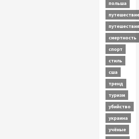
польша
путешестви
путешестви
смертность
спорт
стиль
сша
тренд
туризм
убийство
украина
учёные