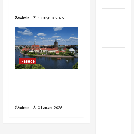
якісні запчастини до
2019
тракторів
Ноябрь
admin
1 августа, 2026
2019
Сентябрь
2019
Август
2019
Разное
Июнь 2019
Украинский нотариус во
Вроцлаве:
Май 2019
доверенность для
Апрель
Украины
2019
admin
31 июля, 2026
Март 2019
Февраль