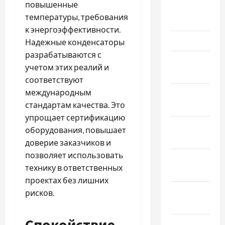
повышенные
Апрель
температуры, требования
2024
к энергоэффективности.
Март 2024
Надежные конденсаторы
разрабатываются с
Февраль
учетом этих реалий и
2024
соответствуют
международным
Январь
стандартам качества. Это
2024
упрощает сертификацию
Декабрь
оборудования, повышает
2023
доверие заказчиков и
позволяет использовать
Ноябрь
технику в ответственных
2023
проектах без лишних
Октябрь
рисков.
2023
Спокойствие
Сентябрь