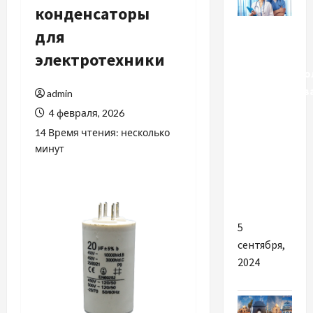
конденсаторы
Разное
для
электротехники
Частный
гастроэнтеро
преимуществ
admin
обращения
4 февраля, 2026
к
14 Время чтения: несколько
специалисту
минут
и как
выбрать
клинику
5
сентября,
2024