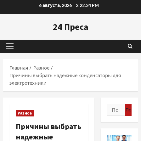
Перейти
6 августа, 2026
2:22:25 PM
к
содержимому
24 Преса
Основное
меню
Главная
Разное
Причины выбрать надежные конденсаторы для
электротехники
Найти:
Разное
Причины выбрать
надежные