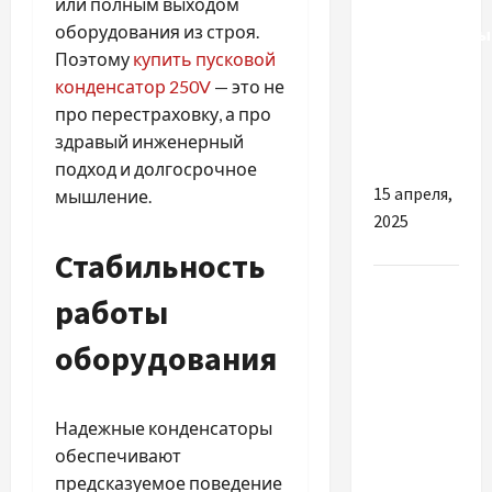
или полным выходом
оборудования из строя.
Бронежилеты
Поэтому
купить пусковой
как
конденсатор 250V
— это не
выбрать
про перестраховку, а про
надёжную
здравый инженерный
защиту
подход и долгосрочное
15 апреля,
мышление.
2025
Стабильность
Разное
работы
Почему
оборудования
стоит
посетить
квест-
Надежные конденсаторы
комнату
обеспечивают
для
предсказуемое поведение