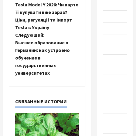
Июль 2021
Tesla Model Y 2026: Чи варто
а
її купувати вже зараз?
Июнь 2021
Ціни, регуляції та імпорт
в
Tesla в Україну
Май 2021
и
Следующий:
Апрель
Высшее образование в
г
2021
Германии: как устроено
обучение в
а
Февраль
государственных
2021
университетах
ц
Январь
и
2021
я
Декабрь
СВЯЗАННЫЕ ИСТОРИИ
2020
з
Ноябрь
а
2020