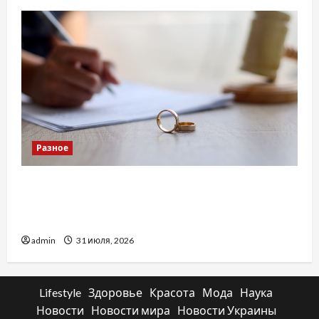
Разное
Два пути к одному результату: чем
отличаются способы расторжения брака и
какой выбрать
admin
31 июля, 2026
Lifestyle
Здоровье
Красота
Мода
Наука
Новости
Новости мира
Новости Украины