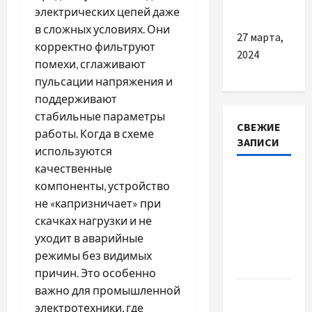
детей
электрических цепей даже
в сложных условиях. Они
27 марта,
корректно фильтруют
2024
помехи, сглаживают
пульсации напряжения и
поддерживают
стабильные параметры
СВЕЖИЕ
работы. Когда в схеме
ЗАПИСИ
используются
качественные
Наскільки
компоненты, устройство
важливо
не «капризничает» при
купити
скачках нагрузки и не
якісне
уходит в аварийные
насіння
режимы без видимых
базиліку
причин. Это особенно
важно для промышленной
Чому
электротехники, где
важливо