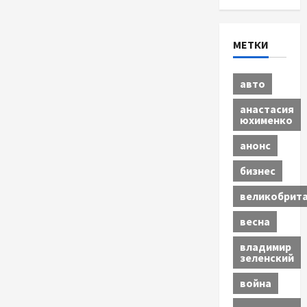
МЕТКИ
авто
анастасия
юхименко
анонс
бизнес
великобрит
весна
владимир
зеленский
война