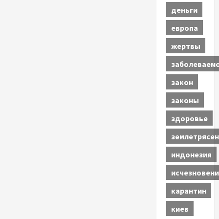
деньги
европа
жертвы
заболеваем
закон
законы
здоровье
землетрясен
индонезия
исчезновени
карантин
киев