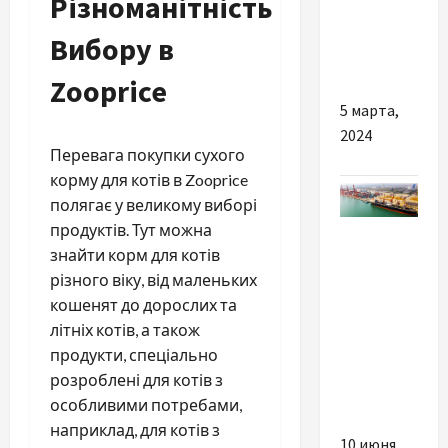
Різноманітність
легких
Вибору в
летних
платьев
Zooprice
5 марта,
2024
Перевага покупки сухого
корму для котів в Zooprice
полягає у великому виборі
Разное
продуктів. Тут можна
знайти корм для котів
Які плюси
різного віку, від маленьких
має
кошенят до дорослих та
грамотна
літніх котів, а також
доставка
продукти, спеціально
з Китаю в
розроблені для котів з
Україну
особливими потребами,
наприклад, для котів з
10 июня,