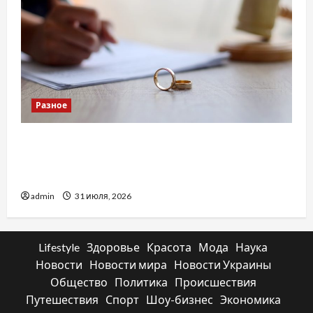
Разное
Два пути к одному результату: чем
отличаются способы расторжения брака и
какой выбрать
admin
31 июля, 2026
Lifestyle
Здоровье
Красота
Мода
Наука
Новости
Новости мира
Новости Украины
Общество
Политика
Происшествия
Путешествия
Спорт
Шоу-бизнес
Экономика