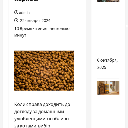
Разное
admin
Огромное
22 января, 2024
разнообразие
10 Время чтения: несколько
кальянов,
минут
табаков и
аксессуаров
6 октября,
2025
Разное
Коли справа доходить до
Уют в
догляду за домашніми
вашем
улюбленцями, особливо
доме: все,
за котами, вибір