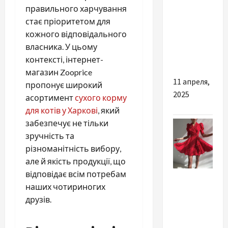
что
правильного харчування
нужно
стає пріоритетом для
знать о
кожного відповідального
системах
власника. У цьому
отопления
контексті, інтернет-
магазин Zooprice
11 апреля,
пропонує широкий
2025
асортимент
сухого корму
для котів у Харкові
, який
забезпечує не тільки
зручність та
різноманітність вибору,
але й якість продукції, що
відповідає всім потребам
Разное
наших чотириногих
Советы
друзів.
по
выбору