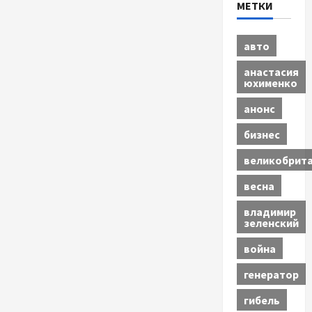
МЕТКИ
авто
анастасия
юхименко
анонс
бизнес
великобрит
весна
владимир
зеленский
война
генератор
гибель