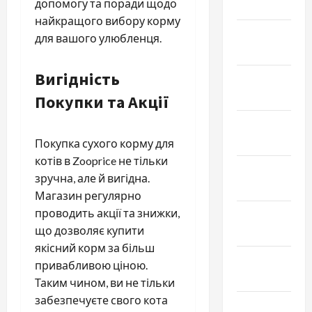
допомогу та поради щодо
Март 2026
найкращого вибору корму
Февраль
для вашого улюбленця.
2026
Вигідність
Январь
2026
Покупки та Акції
Декабрь
2025
Покупка сухого корму для
котів в Zooprice не тільки
Ноябрь
зручна, але й вигідна.
2025
Магазин регулярно
проводить акції та знижки,
Октябрь
що дозволяє купити
2025
якісний корм за більш
Сентябрь
привабливою ціною.
2025
Таким чином, ви не тільки
забезпечуєте свого кота
Август