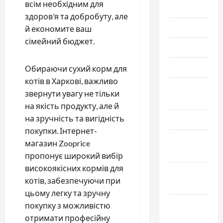
всім необхідним для
2025
здоров’я та добробуту, але
Июль 2025
й економите ваш
сімейний бюджет.
Июнь 2025
Май 2025
Обираючи сухий корм для
котів в Харкові, важливо
Апрель
звернути увагу не тільки
2025
на якість продукту, але й
на зручність та вигідність
Март 2025
покупки. Інтернет-
Февраль
магазин Zooprice
2025
пропонує широкий вибір
високоякісних кормів для
Январь
котів, забезпечуючи при
2025
цьому легку та зручну
Декабрь
покупку з можливістю
2024
отримати професійну