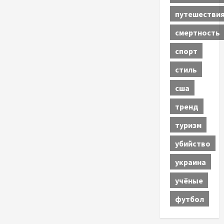
путешестви
смертность
спорт
стиль
сша
тренд
туризм
убийство
украина
учёные
футбол