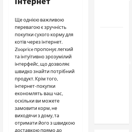
Інтернет
брака и
какой
Ще однією важливою
выбрать
перевагою є зручність
Тягові
покупки сухого корму для
літій-
котів через інтернет.
залізо-
Zooprice пропонує легкий
фосфатні
та інтуїтивно зрозумілий
акумуляторні
інтерфейс, що дозволяє
батареї зі
швидко знайти потрібний
SMART
продукт. Крім того,
BMS
інтернет-покупки
INVERTER
економлять ваш час,
для
оскільки ви можете
інверторів
замовити корм, не
DEYE
виходячи з дому, та
отримати його з швидкою
доставкою прямо до