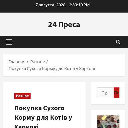
Перейти
7 августа, 2026
2:33:11 PM
к
содержимому
24 Преса
Основное
меню
Главная
Разное
Покупка Сухого Корму для Котів у Харкові
Найти:
Разное
Покупка Сухого
Корму для Котів у
Харкові