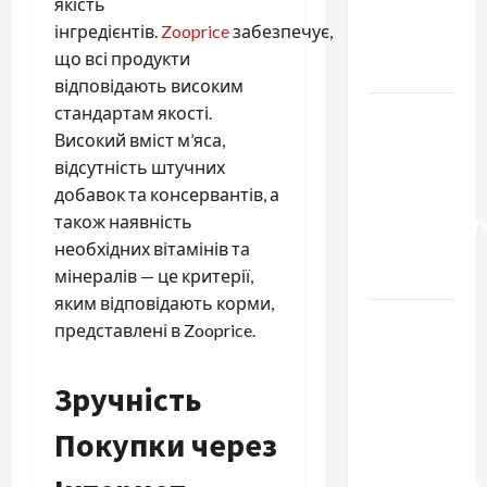
якість
запчастини
інгредієнтів.
Zooprice
забезпечує,
до
що всі продукти
тракторів
відповідають високим
стандартам якості.
Украинский
Високий вміст м’яса,
нотариус
відсутність штучних
во
добавок та консервантів, а
Вроцлаве:
також наявність
доверенност
необхідних вітамінів та
для
мінералів — це критерії,
Украины
яким відповідають корми,
Два пути
представлені в Zooprice.
к одному
результату:
Зручність
чем
отличаются
Покупки через
способы
расторжения