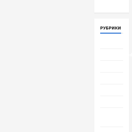
Март 2018
РУБРИКИ
Lifestyle
Uncategorize
Здоровье
Красота
Мода
Наука
Новости
мира