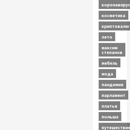
коронавиру
косметика
криптовалю
лето
максим
степанов
мебель
мода
пандемия
парламент
платья
польша
путешестви