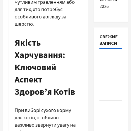
чутливим травленням або
2026
для тих, хто потребує
особливого догляду за
шерстю.
СВЕЖИЕ
Якість
ЗАПИСИ
Харчування:
Наскільки
Ключовий
важливо
купити
Аспект
якісне
насіння
Здоров’я Котів
базиліку
Чому
При виборі сухого корму
важливо
для котів, особливо
вибрати
важливо звернути увагу на
якісні