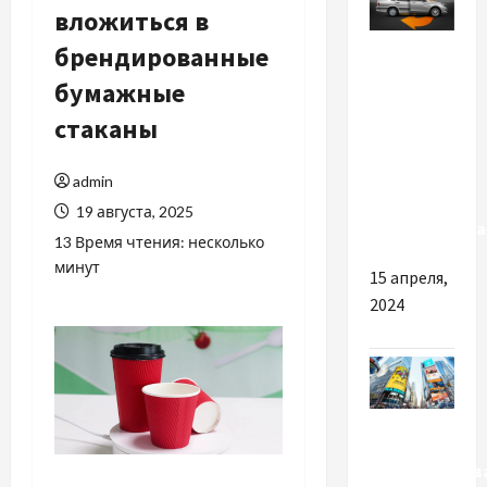
вложиться в
Разное
брендированные
бумажные
Чем
услуга
стаканы
автовыкупа
может
admin
вас
19 августа, 2025
заинтересова
13 Время чтения: несколько
минут
15 апреля,
2024
Разное
Преимуществ