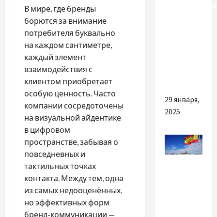
светодиодны
В мире, где бренды
экранов
борются за внимание
для
потребителя буквально
наружной
на каждом сантиметре,
рекламы
каждый элемент
в 2025
взаимодействия с
году
клиентом приобретает
особую ценность. Часто
29 января,
компании сосредоточены
2025
на визуальной айдентике
в цифровом
пространстве, забывая о
повседневных и
Разное
тактильных точках
контакта. Между тем, одна
Испания –
из самых недооценённых,
это
но эффективных форм
страна,
бренд-коммуникации —