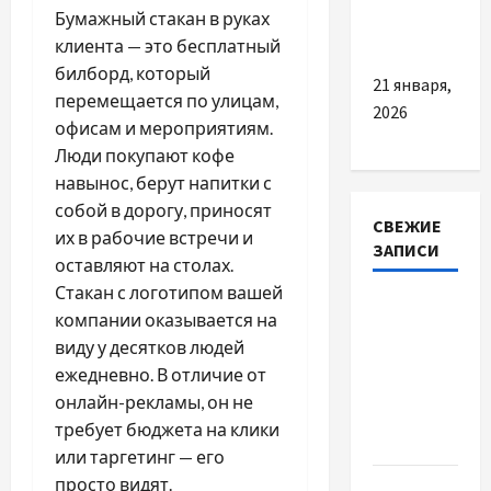
що задає
Бумажный стакан в руках
стиль
клиента — это бесплатный
билборд, который
21 января,
перемещается по улицам,
2026
офисам и мероприятиям.
Люди покупают кофе
навынос, берут напитки с
собой в дорогу, приносят
СВЕЖИЕ
их в рабочие встречи и
ЗАПИСИ
оставляют на столах.
Стакан с логотипом вашей
Наскільки
компании оказывается на
важливо
виду у десятков людей
купити
ежедневно. В отличие от
якісне
онлайн-рекламы, он не
насіння
требует бюджета на клики
базиліку
или таргетинг — его
просто видят.
Чому