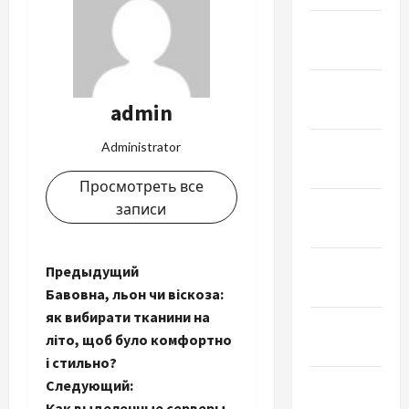
Февраль
2022
Январь
admin
2022
Декабрь
Administrator
2021
Просмотреть все
Ноябрь
записи
2021
Октябрь
Н
Предыдущий
2021
Бавовна, льон чи віскоза:
а
як вибирати тканини на
Сентябрь
літо, щоб було комфортно
в
2021
і стильно?
Август
и
Следующий:
2021
Как выделенные серверы