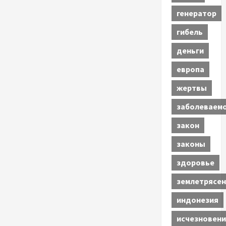
генератор
гибель
деньги
европа
жертвы
заболеваем
закон
законы
здоровье
землетрясен
индонезия
исчезновени