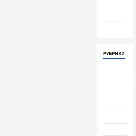
Апрель
2018
Март 2018
РУБРИКИ
Lifestyle
Uncategorize
Здоровье
Красота
Мода
Наука