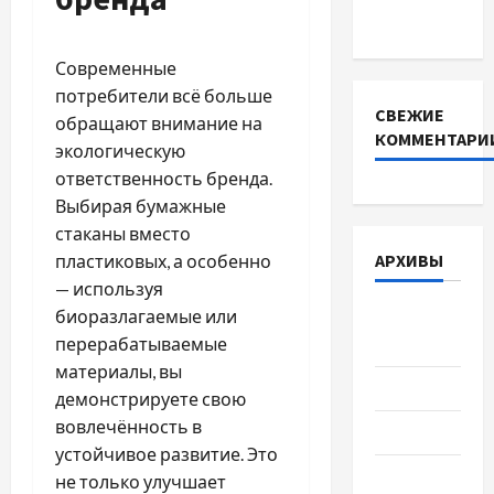
DEYE
Современные
потребители всё больше
СВЕЖИЕ
обращают внимание на
КОММЕНТАРИ
экологическую
ответственность бренда.
Выбирая бумажные
стаканы вместо
АРХИВЫ
пластиковых, а особенно
— используя
Август
биоразлагаемые или
2026
перерабатываемые
материалы, вы
Июль 2026
демонстрируете свою
вовлечённость в
Июнь 2026
устойчивое развитие. Это
Май 2026
не только улучшает