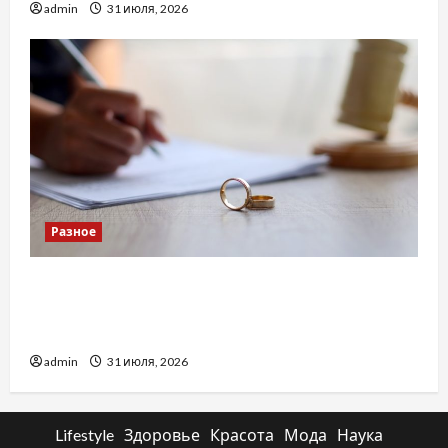
admin
31 июля, 2026
Разное
Два пути к одному результату: чем
отличаются способы расторжения брака и
какой выбрать
admin
31 июля, 2026
Lifestyle
Здоровье
Красота
Мода
Наука