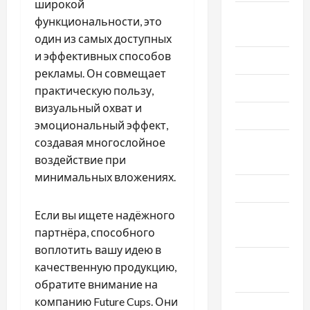
широкой
Сентябрь
функциональности, это
2023
один из самых доступных
и эффективных способов
Июль 2023
рекламы. Он совмещает
Июнь 2023
практическую пользу,
визуальный охват и
Май 2023
эмоциональный эффект,
создавая многослойное
Апрель
воздействие при
2023
минимальных вложениях.
Март 2023
Если вы ищете надёжного
Февраль
партнёра, способного
2023
воплотить вашу идею в
Январь
качественную продукцию,
2023
обратите внимание на
компанию Future Cups. Они
Декабрь