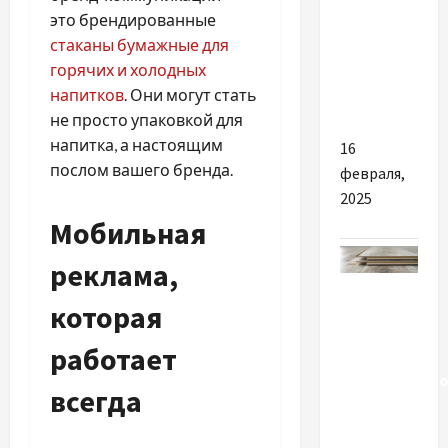
которая
это брендированные
притягивает
стаканы бумажные для
людей со
горячих и холодных
всего
напитков
. Они могут стать
мира
не просто упаковкой для
напитка, а настоящим
16
послом вашего бренда.
февраля,
2025
Мобильная
реклама,
Разное
которая
Ламінат
работает
як основа
дизайнерсько
всегда
інтер’єру:
підлога,