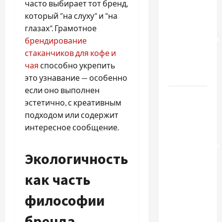
чем
часто выбирает тот бренд,
отличаются
который “на слуху” и “на
способы
глазах”. Грамотное
расторжения
брендирование
брака и
стаканчиков для кофе и
какой
чая
способно укрепить
выбрать
это узнавание — особенно
если оно выполнен
Тягові
эстетично, с креативным
літій-
подходом или содержит
залізо-
интересное сообщение.
фосфатні
акумуляторні
Экологичность
батареї зі
SMART
как часть
BMS
INVERTER
философии
для
бренда
інверторів