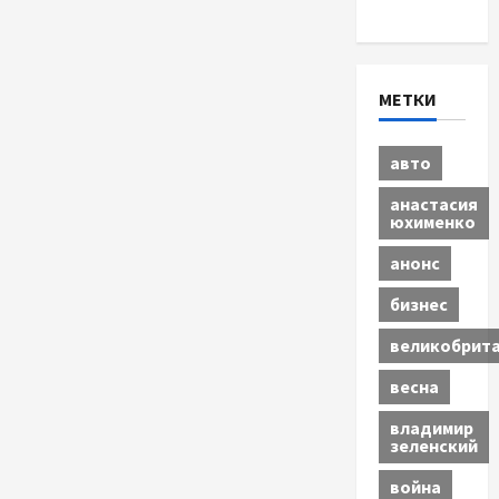
Экономика
МЕТКИ
авто
анастасия
юхименко
анонс
бизнес
великобрит
весна
владимир
зеленский
война