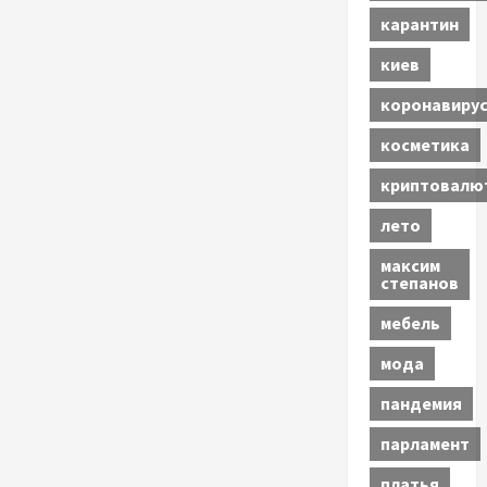
карантин
киев
коронавиру
косметика
криптовалю
лето
максим
степанов
мебель
мода
пандемия
парламент
платья