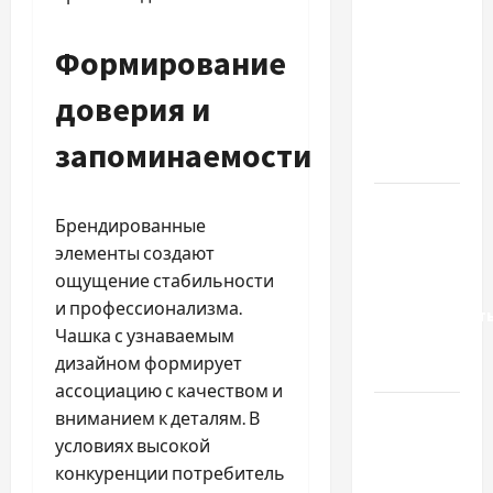
важливо
вибрати
Формирование
якісні
доверия и
запчастини
до
запоминаемости
тракторів
Украинский
Брендированные
нотариус
элементы создают
во
ощущение стабильности
Вроцлаве:
и профессионализма.
доверенност
Чашка с узнаваемым
для
дизайном формирует
Украины
ассоциацию с качеством и
Два пути
вниманием к деталям. В
к одному
условиях высокой
результату:
конкуренции потребитель