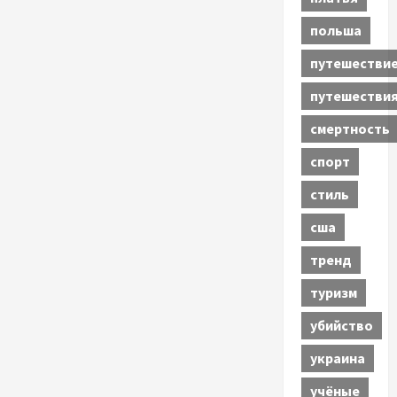
польша
путешестви
путешестви
смертность
спорт
стиль
сша
тренд
туризм
убийство
украина
учёные