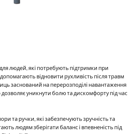
 для людей, які потребують підтримки при
і допомагають відновити рухливість після травм
лиць заснований на перерозподілі навантаження
що дозволяє уникнути болю та дискомфорту під час
ори та ручки, які забезпечують зручність та
ають людям зберігати баланс і впевненість під