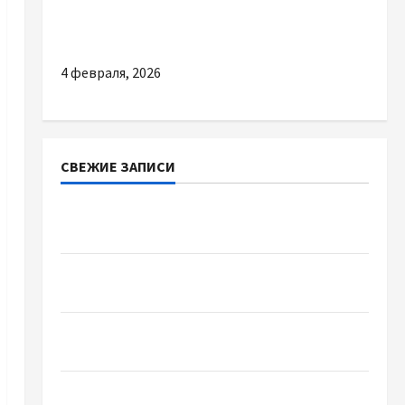
зараз? Ціни, регуляції та імпорт Tesla в
Україну
4 февраля, 2026
СВЕЖИЕ ЗАПИСИ
Наскільки важливо купити якісне насіння
базиліку
Чому важливо вибрати якісні запчастини до
тракторів
Украинский нотариус во Вроцлаве:
доверенность для Украины
Два пути к одному результату: чем