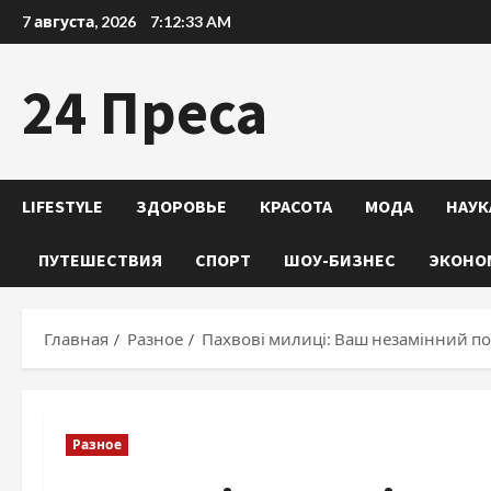
Перейти
7 августа, 2026
7:12:34 AM
к
содержимому
24 Преса
LIFESTYLE
ЗДОРОВЬЕ
КРАСОТА
МОДА
НАУК
ПУТЕШЕСТВИЯ
СПОРТ
ШОУ-БИЗНЕС
ЭКОНО
Главная
Разное
Пахвові милиці: Ваш незамінний по
Разное