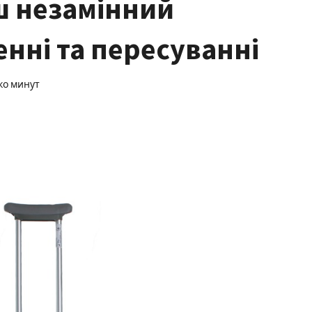
ш незамінний
енні та пересуванні
ко минут