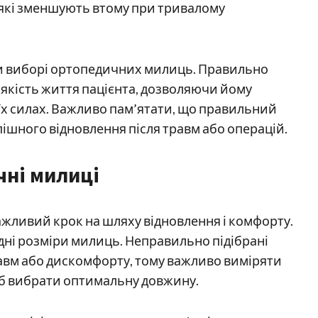
 які зменшують втому при тривалому
ри виборі ортопедичних милиць. Правильно
якість життя пацієнта, дозволяючи йому
оїх силах. Важливо пам’ятати, що правильний
ішного відновлення після травм або операцій.
чні милиці
жливий крок на шляху відновлення і комфорту.
дні розміри милиць. Неправильно підібрані
авм або дискомфорту, тому важливо виміряти
щоб вибрати оптимальну довжину.