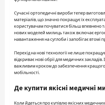
Сучасні ортопедичні вироби тепер виготовл
матеріалів, що значно покращує їх експлуат
користувачам почуватися більш впевнено та
нових моделей милиць також включає ерго
навантаження на суглоби і запобігає втомі 
Перехід на нові технології не лише покращу
відкриває нові обрії для медичних закладів.
важливим кроком до забезпечення кращого д
мобільності.
Де купити якісні медичні м
Коли йдеться про купівлю якісних медичних