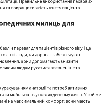
абілітації. Правильне використання пахвових
я та покращити якість життя пацієнта.
топедичних милиць для
іч переваг для пацієнтів різного віку, і це
 то літні люди, чи дорослі, забезпечують
ідновлення. Вони допомагають знизити
воляючи людям рухатися впевненіше та
 урахуванням анатомії та потреб активних
ігати мобільність у повсякденному житті. У той же
овані на максимальний комфорт: вони мають