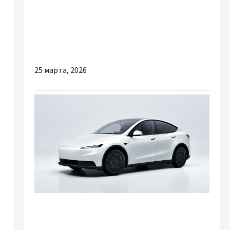
Енергонезалежність: як обрати генератор,
зарядну станцію або сонячну
електростанцію
25 марта, 2026
Разное
Tesla Model Y 2026: Чи варто її купувати вже