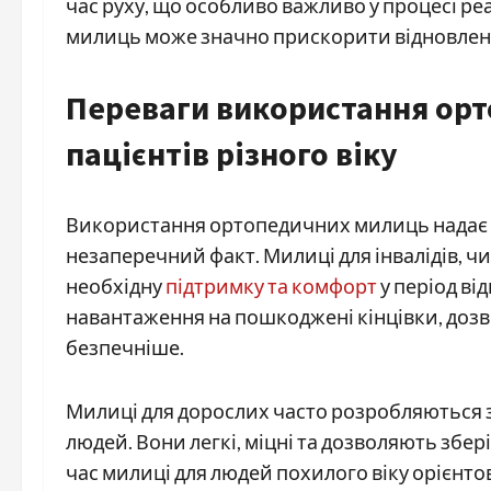
час руху, що особливо важливо у процесі ре
милиць може значно прискорити відновленн
Переваги використання ор
пацієнтів різного віку
Використання ортопедичних милиць надає безл
незаперечний факт. Милиці для інвалідів, чи
необхідну
підтримку та комфорт
у період в
навантаження на пошкоджені кінцівки, доз
безпечніше.
Милиці для дорослих часто розробляються з
людей. Вони легкі, міцні та дозволяють збер
час милиці для людей похилого віку орієнт