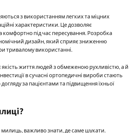
яються з використанням легких та міцних
аційні характеристики. Це дозволяє
 комфортно під час пересування. Розробка
номічний дизайн, який сприяє зниженню
при тривалому використанні.
є якість життя людей з обмеженою рухливістю, а й
 Інвестиції в сучасні ортопедичні вироби стають
огляду за пацієнтами та підвищення їхньої
илиці?
 милиць, важливо знати, де саме шукати.