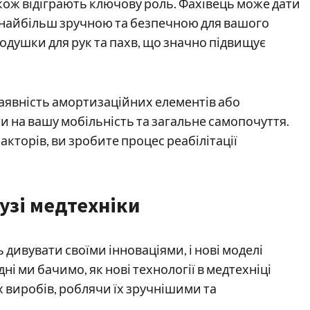
кож відіграють ключову роль. Фахівець може дати
де найбільш зручною та безпечною для вашого
подушки для рук та пахв, що значно підвищує
 наявність амортизаційних елементів або
и на вашу мобільність та загальне самопочуття.
кторів, ви зробите процес реабілітації
лузі медтехніки
 дивувати своїми інноваціями, і нові моделі
і ми бачимо, як нові технології в медтехніці
 виробів, роблячи їх зручнішими та