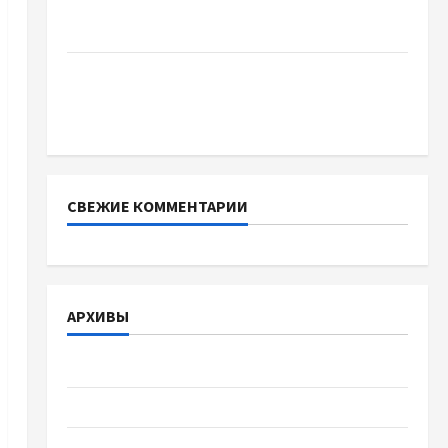
отличаются способы расторжения брака и
какой выбрать
Тягові літій-залізо-фосфатні акумуляторні
батареї зі SMART BMS INVERTER для
інверторів DEYE
СВЕЖИЕ КОММЕНТАРИИ
АРХИВЫ
Август 2026
Июль 2026
Июнь 2026