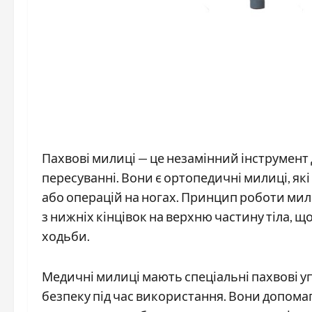
Пахвові милиці — це незамінний інструмент
пересуванні. Вони є ортопедичні милиці, як
або операцій на ногах. Принцип роботи ми
з нижніх кінцівок на верхню частину тіла, 
ходьби.
Медичні милиці мають спеціальні пахвові уп
безпеку під час використання. Вони допомаг