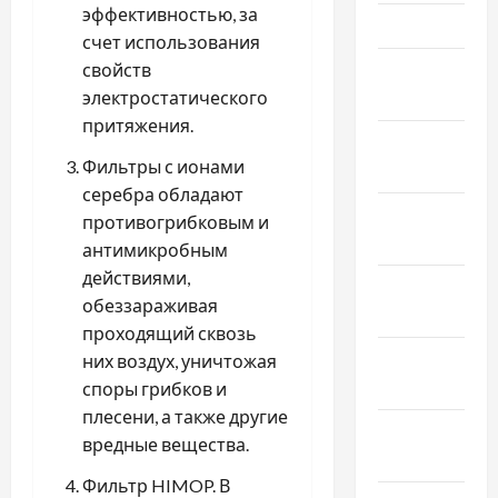
эффективностью, за
Март 2022
счет использования
Февраль
свойств
2022
электростатического
притяжения.
Январь
Фильтры с ионами
2022
серебра обладают
Декабрь
противогрибковым и
2021
антимикробным
действиями,
Ноябрь
обеззараживая
2021
проходящий сквозь
Октябрь
них воздух, уничтожая
2021
споры грибков и
плесени, а также другие
Сентябрь
вредные вещества.
2021
Фильтр HIMOP. В