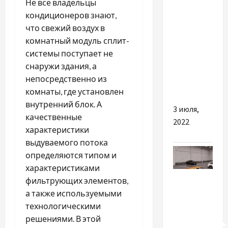
Не все владельцы
Выпадение
кондиционеров знают,
волос:
что свежий воздух в
как
комнатный модуль сплит-
сохранить
системы поступает не
свою
снаружи здания, а
красоту,
непосредственно из
— эксперт
комнаты, где установлен
внутренний блок. А
3 июля,
качественные
2022
характеристики
выдуваемого потока
определяются типом и
характеристиками
Разное
фильтрующих элементов,
а также используемыми
Промислові
технологическими
обігрівачі:
решениями. В этой
ефективність