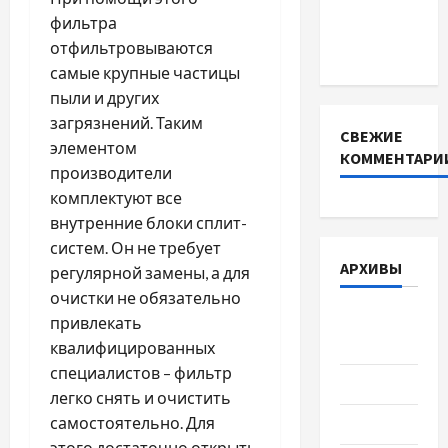
для
фильтра
інверторів
отфильтровываются
DEYE
самые крупные частицы
пыли и других
загрязнений. Таким
СВЕЖИЕ
элементом
КОММЕНТАРИ
производители
комплектуют все
внутренние блоки сплит-
систем. Он не требует
АРХИВЫ
регулярной замены, а для
очистки не обязательно
Август
привлекать
2026
квалифицированных
специалистов – фильтр
Июль 2026
легко снять и очистить
самостоятельно. Для
Июнь 2026
этого достаточно открыть