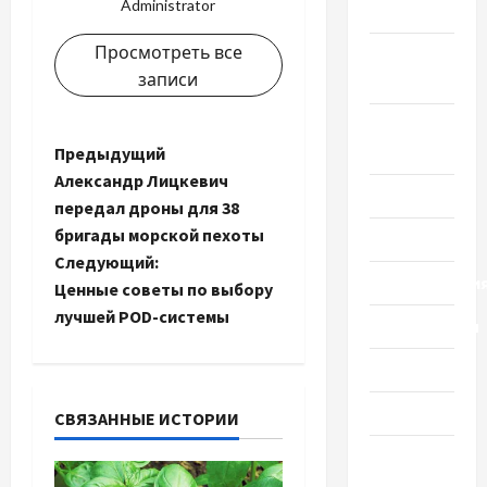
Administrator
Наука
Просмотреть все
Новости
записи
мира
Новости
Украины
Н
Предыдущий
Александр Лицкевич
Общество
а
передал дроны для 38
бригады морской пехоты
Политика
в
Следующий:
Происшестви
и
Ценные советы по выбору
лучшей POD-системы
Путешествия
г
Разное
а
Спорт
СВЯЗАННЫЕ ИСТОРИИ
ц
Шоу-
и
бизнес