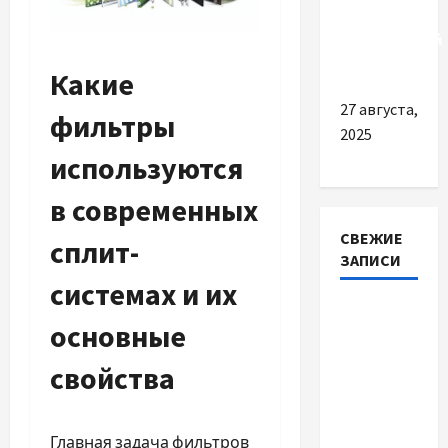
для
автомобилей
Lexus
Какие
27 августа,
фильтры
2025
используются
в современных
СВЕЖИЕ
сплит-
ЗАПИСИ
системах и их
Наскільки
основные
важливо
купити
свойства
якісне
насіння
базиліку
Главная задача фильтров