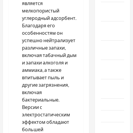
является
Декабрь
мелкопористый
2022
углеродный адсорбент.
Благодаря его
Ноябрь
особенностям он
2022
успешно нейтрализует
Октябрь
различные запахи,
2022
включая табачный дым
и запахи алкоголя и
Сентябрь
аммиака, а также
2022
впитывает пыль и
Август
другие загрязнения,
2022
включая
бактериальные.
Июль 2022
Версии с
электростатическим
Июнь 2022
эффектом обладают
Май 2022
большей