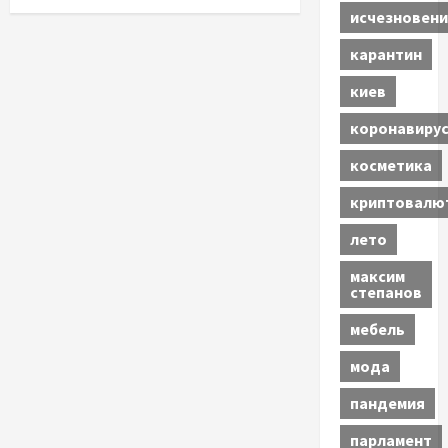
исчезновени
карантин
киев
коронавиру
косметика
криптовалю
лето
максим
степанов
мебель
мода
пандемия
парламент