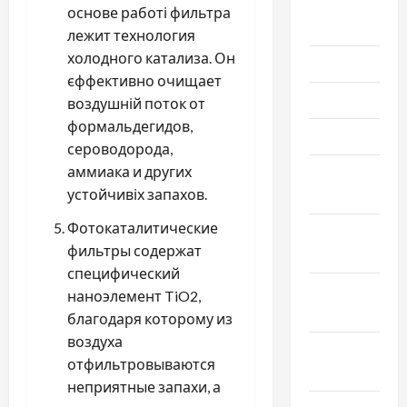
Август
основе работі фильтра
2021
лежит технология
холодного катализа. Он
Июль 2021
єффективно очищает
Июнь 2021
воздушній поток от
формальдегидов,
Май 2021
сероводорода,
аммиака и других
Апрель
устойчивіх запахов.
2021
Фотокаталитические
Февраль
фильтры содержат
2021
специфический
Январь
наноэлемент TiO2,
2021
благодаря которому из
воздуха
Декабрь
отфильтровываются
2020
неприятные запахи, а