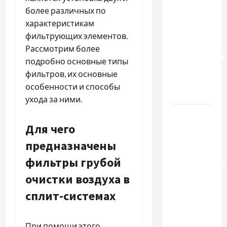
результату:
более различных по
чем
характеристикам
отличаются
фильтрующих элементов.
способы
Рассмотрим более
расторжения
подробно основные типы
брака и
фильтров, их основные
какой
особенности и способы
выбрать
ухода за ними.
Тягові
Для чего
літій-
залізо-
предназначены
фосфатні
фильтры грубой
акумуляторні
очистки воздуха в
батареї зі
SMART
сплит-системах
BMS
INVERTER
При помощи этого