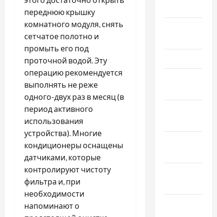
Май 2026
переднюю крышку
комнатного модуля, снять
Апрель
сетчатое полотно и
2026
промыть его под
Март 2026
проточной водой. Эту
операцию рекомендуется
Февраль
выполнять не реже
2026
одного-двух раз в месяц (в
период активного
Январь
использования
2026
устройства). Многие
Декабрь
кондиционеры оснащены
2025
датчиками, которые
контролируют чистоту
Ноябрь
фильтра и, при
2025
необходимости
Октябрь
напоминают о
2025