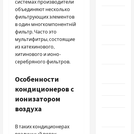
системах производители
объединяют несколько
Декабрь
фильтрующих элементов
2019
в один многкомпонентній
Ноябрь
фильтр. Часто это
2019
мультифитры, состоящие
из катехинового,
Сентябрь
хитинового и ионо-
2019
серебряного фильтров.
Август
2019
Особенности
кондиционеров с
Июнь 2019
ионизатором
Май 2019
воздуха
Апрель
2019
В таких кондиционерах
Март 2019
воздушный поток