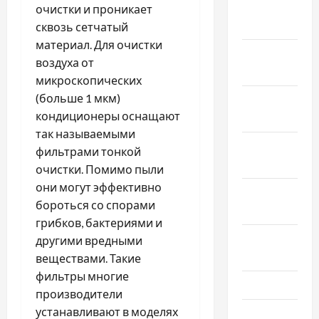
Январь
очистки и проникает
2025
сквозь сетчатый
материал. Для очистки
Декабрь
воздуха от
2024
микроскопических
(больше 1 мкм)
Ноябрь
кондиционеры оснащают
2024
так называемыми
Октябрь
фильтрами тонкой
2024
очистки. Помимо пыли
они могут эффективно
Сентябрь
бороться со спорами
2024
грибков, бактериями и
Август
другими вредными
2024
веществами. Такие
фильтры многие
Июль 2024
производители
устанавливают в моделях
Июнь 2024