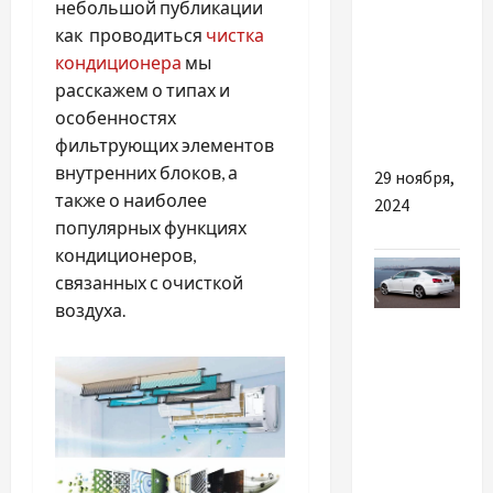
небольшой публикации
та
как проводиться
чистка
надійність
кондиционера
мы
для
расскажем о типах и
великих
особенностях
просторів
фильтрующих элементов
внутренних блоков, а
29 ноября,
также о наиболее
2024
популярных функциях
кондиционеров,
связанных с очисткой
воздуха.
Разное
Насколько
важно
выбрать
хороший
тюнинг