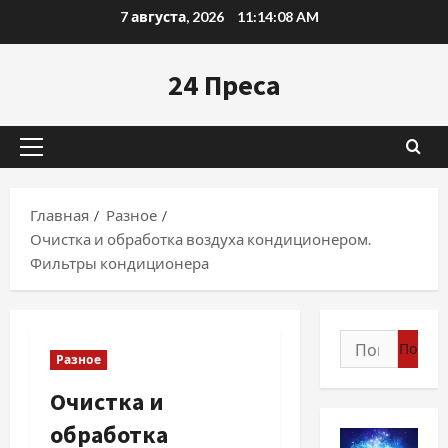
Перейти
7 августа, 2026
11:14:09 AM
к
содержимому
24 Преса
Основное
меню
Главная
Разное
Очистка и обработка воздуха кондиционером.
Фильтры кондиционера
Найти:
Разное
Очистка и
обработка