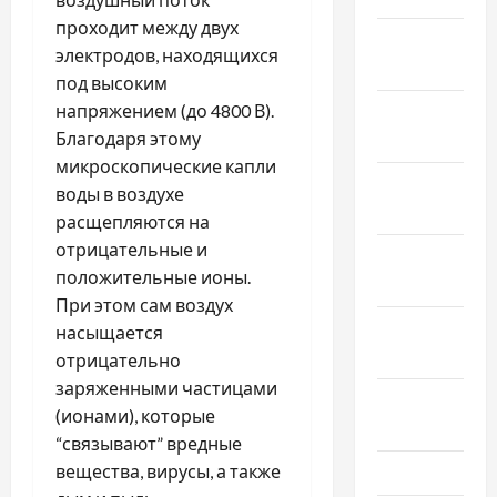
проходит между двух
Февраль
электродов, находящихся
2019
под высоким
напряжением (до 4800 В).
Декабрь
Благодаря этому
2018
микроскопические капли
Ноябрь
воды в воздухе
2018
расщепляются на
отрицательные и
Октябрь
положительные ионы.
2018
При этом сам воздух
Сентябрь
насыщается
2018
отрицательно
заряженными частицами
Август
(ионами), которые
2018
“связывают” вредные
вещества, вирусы, а также
Июль 2018