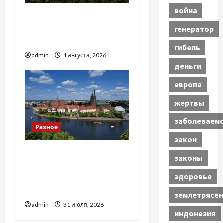
война
Чому важливо вибрати
якісні запчастини до
генератор
тракторів
гибель
admin
1 августа, 2026
деньги
европа
жертвы
заболеваем
Разное
закон
Украинский нотариус во
законы
Вроцлаве:
здоровье
доверенность для
Украины
землетрясен
admin
31 июля, 2026
индонезия