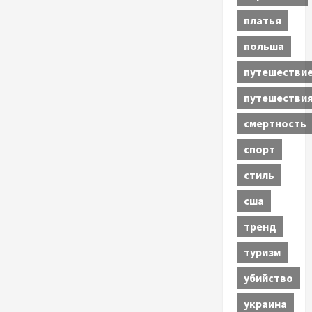
платья
польша
путешестви
путешестви
смертность
спорт
стиль
сша
тренд
туризм
убийство
украина