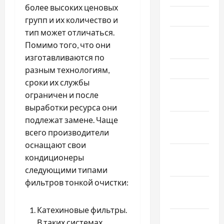
более высоких ценовых
Май 2024
групп и их количество и
тип может отличаться.
Апрель
Помимо того, что они
2024
изготавливаются по
Март 2024
разным технологиям,
сроки их службы
Февраль
ограничен и после
2024
выработки ресурса они
подлежат замене. Чаще
Январь
всего производители
2024
оснащают свои
Декабрь
кондиционеры
2023
следующими типами
фильтров тонкой очистки:
Ноябрь
2023
Катехиновые фильтры.
Октябрь
В таких системах