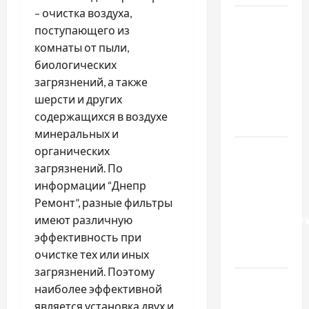
– очистка воздуха,
Чому
поступающего из
важливо
комнаты от пыли,
вибрати
биологических
якісні
загрязнений, а также
запчастини
шерсти и других
до
содержащихся в воздухе
тракторів
минеральных и
Украинский
органических
нотариус
загрязнений. По
во
информации “Днепр
Вроцлаве:
Ремонт”, разные фильтры
доверенност
имеют различную
для
эффективность при
Украины
очистке тех или иных
загрязнений. Поэтому
Два пути
наиболее эффективной
к одному
является установка двух и