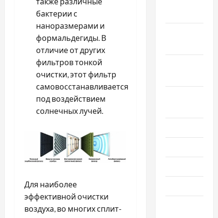
Ноябрь
также различные
2020
бактерии с
наноразмерами и
Октябрь
формальдегиды. В
2020
отличие от других
фильтров тонкой
Сентябрь
очистки, этот фильтр
2020
самовосстанавливается
Август
под воздействием
2020
солнечных лучей.
Июль 2020
Июнь 2020
Май 2020
Для наиболее
Март 2020
эффективной очистки
Февраль
воздуха, во многих сплит-
2020