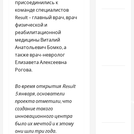
присоединились к
базиліку
команде специалистов
Чому
Result – главный врач, врач
важливо
физической и
вибрати
реабилитационной
якісні
медицины Виталий
запчастини
Анатольевич Бомко, а
до
также врач-невролог
тракторів
Елизавета Алексеевна
Рогова.
Украинский
нотариус
Во время открытия Result
во
5 января, основатели
Вроцлаве:
проекта отметили, что
доверенност
создание такого
для
инновационного центра
Украины
было их мечтой и к этому
Два пути
они шли три года.