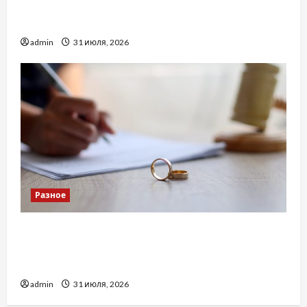
Украинский нотариус во Вроцлаве:
доверенность для Украины
admin
31 июля, 2026
Разное
Два пути к одному результату: чем
отличаются способы расторжения брака и
какой выбрать
admin
31 июля, 2026