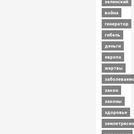
зеленский
война
генератор
гибель
деньги
европа
жертвы
заболеваем
закон
законы
здоровье
землетрясен