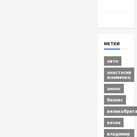
бизнес
Экономика
МЕТКИ
авто
анастасия
юхименко
анонс
бизнес
великобрит
весна
владимир