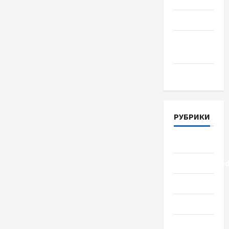
Июнь 2018
Апрель
2018
Март 2018
РУБРИКИ
Lifestyle
Uncategorize
Здоровье
Красота
Мода