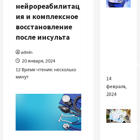
нейрореабилитац
Разное
ия и комплексное
восстановление
В Україні
продовжує
после инсульта
рости
попит на
admin
китайські
20 января, 2024
електромобіл
12 Время чтения: несколько
минут
14
февраля,
2024
Путешествия