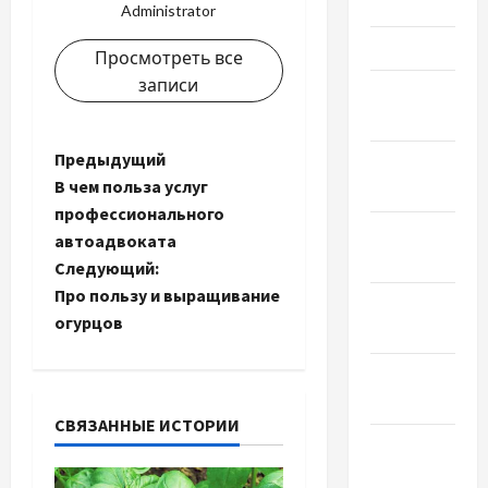
Май 2022
Administrator
Март 2022
Просмотреть все
записи
Февраль
2022
Н
Предыдущий
Январь
В чем польза услуг
2022
а
профессионального
Декабрь
автоадвоката
в
2021
Следующий:
и
Про пользу и выращивание
Ноябрь
огурцов
2021
г
Октябрь
а
2021
СВЯЗАННЫЕ ИСТОРИИ
ц
Сентябрь
2021
и