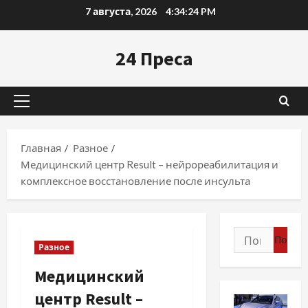
Перейти
7 августа, 2026
4:34:25 PM
к
содержимому
24 Преса
Основное
меню
Главная
Разное
Медицинский центр Result – нейрореабилитация и
комплексное восстановление после инсульта
Найти:
Разное
Медицинский
центр Result –