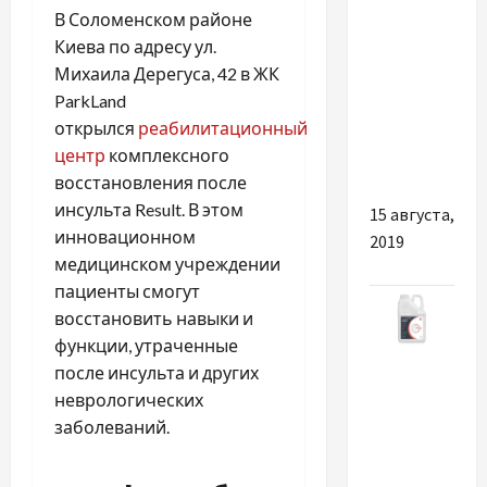
Отдых
В Соломенском районе
осенью:
Киева по адресу ул.
наиболее
Михаила Дерегуса, 42 в ЖК
популярные
ParkLand
и
открылся
реабилитационный
недорогие
центр
комплексного
туры
восстановления после
инсульта Result. В этом
15 августа,
инновационном
2019
медицинском учреждении
пациенты смогут
восстановить навыки и
функции, утраченные
Разное
после инсульта и других
неврологических
Тіаметоксам
заболеваний.
як
інструмент