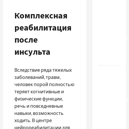
к одному
результату:
Комплексная
чем
отличаются
реабилитация
способы
после
расторжения
брака и
инсульта
какой
выбрать
Вследствие ряда тяжелых
Тягові
заболеваний, травм,
літій-
человек порой полностью
залізо-
теряет когнитивные и
фосфатні
физические функции,
акумуляторні
речь и повседневные
батареї зі
навыки, возможность
SMART
ходить. В центре
BMS
нейрореабилитации для
INVERTER