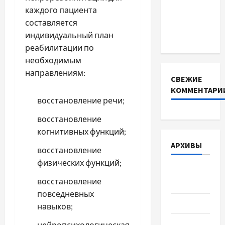
каждого пациента
для
составляется
інверторів
индивидуальный план
DEYE
реабилитации по
необходимым
направлениям:
СВЕЖИЕ
КОММЕНТАРИ
восстановление речи;
восстановление
когнитивных функций;
АРХИВЫ
восстановление
физических функций;
Август
восстановление
2026
повседневных
Июль 2026
навыков;
Июнь 2026
нейропсихологическая