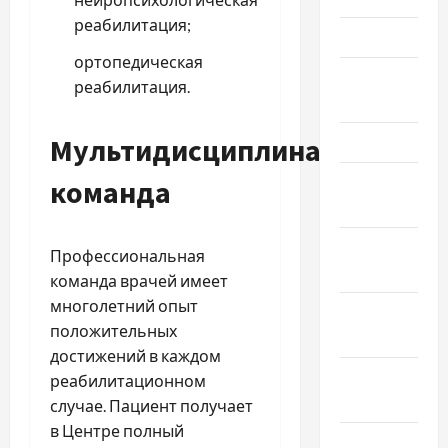
реабилитация;
Май 2026
ортопедическая
Апрель
реабилитация.
2026
Мультидисциплинарная
Март 2026
Февраль
команда
2026
Январь
Профессиональная
2026
команда врачей имеет
многолетний опыт
Декабрь
положительных
2025
достижений в каждом
Ноябрь
реабилитационном
2025
случае. Пациент получает
в Центре полный
Октябрь