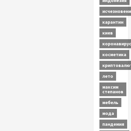
индонезия
исчезновени
карантин
киев
коронавиру
косметика
криптовалю
лето
максим
степанов
мебель
мода
пандемия