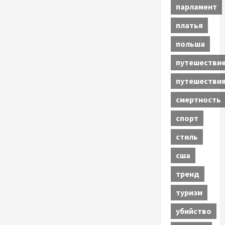
парламент
платья
польша
путешестви
путешестви
смертность
спорт
стиль
сша
тренд
туризм
убийство