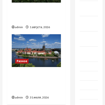
Ноябрь
Чому важливо вибрати
2020
якісні запчастини до
тракторів
Октябрь
2020
admin
1 августа, 2026
Сентябрь
2020
Август
2020
Разное
Июль 2020
Украинский нотариус во
Июнь 2020
Вроцлаве:
доверенность для
Май 2020
Украины
Март 2020
admin
31 июля, 2026
Февраль