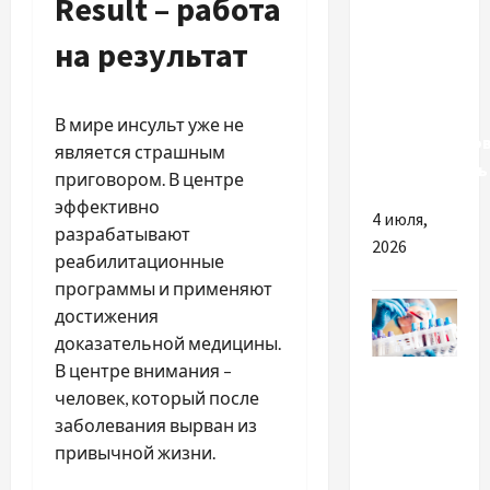
Result – работа
контролю
сисних
на результат
шкідників:
агрономічні
ризики та
В мире инсульт уже не
довгостроко
является страшным
ефективність
приговором. В центре
эффективно
4 июля,
разрабатывают
2026
реабилитационные
программы и применяют
достижения
доказательной медицины.
Разное
В центре внимания –
человек, который после
Як знайти
заболевания вырван из
професійну
привычной жизни.
медичну