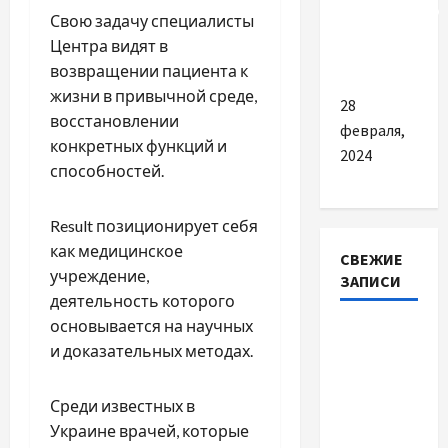
лабораторію
Свою задачу специалисты
для здачі
Центра видят в
аналізів
возвращении пациента к
жизни в привычной среде,
28
восстановлении
февраля,
конкретных функций и
2024
способностей.
Result позиционирует себя
как медицинское
СВЕЖИЕ
учреждение,
ЗАПИСИ
деятельность которого
основывается на научных
Наскільки
и доказательных методах.
важливо
купити
Среди известных в
якісне
Украине врачей, которые
насіння