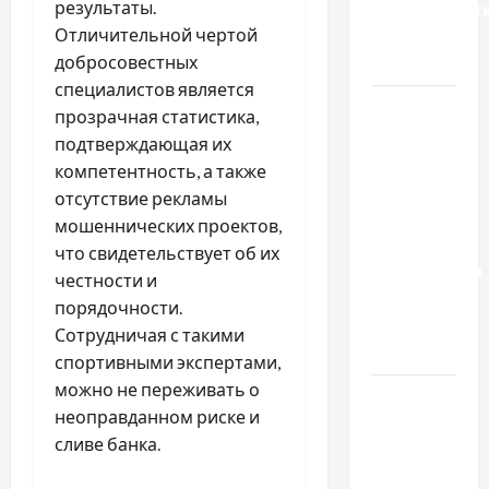
результаты.
доверенност
Отличительной чертой
для
добросовестных
Украины
специалистов является
Два пути
прозрачная статистика,
к одному
подтверждающая их
результату:
компетентность, а также
чем
отсутствие рекламы
отличаются
мошеннических проектов,
способы
что свидетельствует об их
расторжения
честности и
брака и
порядочности.
какой
Сотрудничая с такими
выбрать
спортивными экспертами,
можно не переживать о
Тягові
неоправданном риске и
літій-
сливе банка.
залізо-
фосфатні