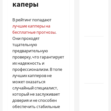
Наскільки
каперы
важливо
купити
якісне
В рейтинг попадают
насіння
лучшие капперы на
базиліку
бесплатные прогнозы
.
Они проходят
Чому
тщательную
важливо
предварительную
вибрати
проверку, что гарантирует
якісні
их надежность и
запчастини
профессионализм. В топе
до
лучших капперов не
тракторів
может оказаться
случайный специалист,
Украинский
который не заслуживает
нотариус
доверия и не способен
во
обеспечить стабильные
Вроцлаве: