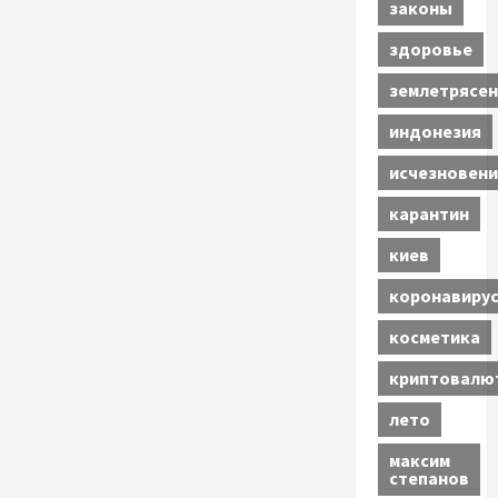
законы
здоровье
землетрясен
индонезия
исчезновени
карантин
киев
коронавиру
косметика
криптовалю
лето
максим
степанов