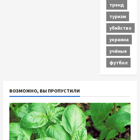
тренд
туризм
убийство
украина
учёные
футбол
ВОЗМОЖНО, ВЫ ПРОПУСТИЛИ