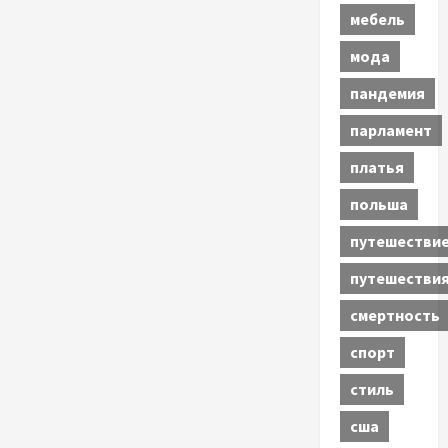
мебель
мода
пандемия
парламент
платья
польша
путешестви
путешестви
смертность
спорт
стиль
сша