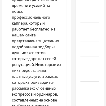
Август
времени и усилий на
2026
поиск
профессионального
Июль 2026
каппера, который
Июнь 2026
работает бесплатно: на
нашем сайте
Май 2026
представлена тщательно
Апрель
подобранная подборка
2026
лучших экспертов,
которые дорожат своей
Март 2026
репутацией. Некоторые из
них предоставляют
Февраль
платные услуги, в рамках
2026
которых производится
Январь
рассылка эксклюзивных
2026
экспрессов и ординаров,
составленных на основе
Декабрь
глубокого анализа и