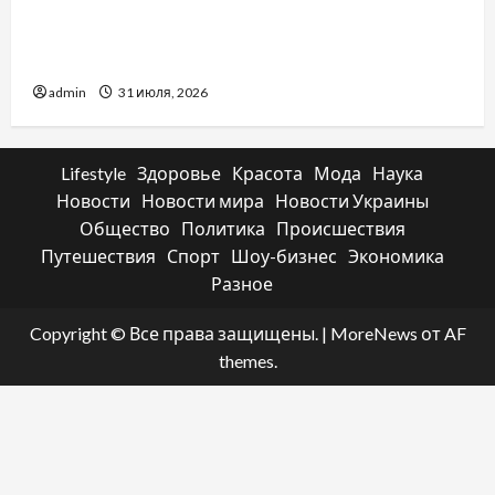
Два пути к одному результату: чем
отличаются способы расторжения брака и
какой выбрать
admin
31 июля, 2026
Lifestyle
Здоровье
Красота
Мода
Наука
Новости
Новости мира
Новости Украины
Общество
Политика
Происшествия
Путешествия
Спорт
Шоу-бизнес
Экономика
Разное
Copyright © Все права защищены.
|
MoreNews
от AF
themes.