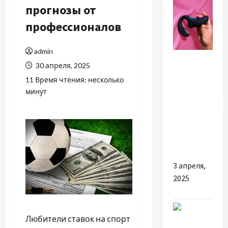
прогнозы от
профессионалов
admin
Разное
30 апреля, 2025
Секс-шоп
11 Время чтения: несколько
INSIDE:
минут
інноваційний
підхід до
інтимного
шопінгу
3 апреля,
2025
Любители ставок на спорт