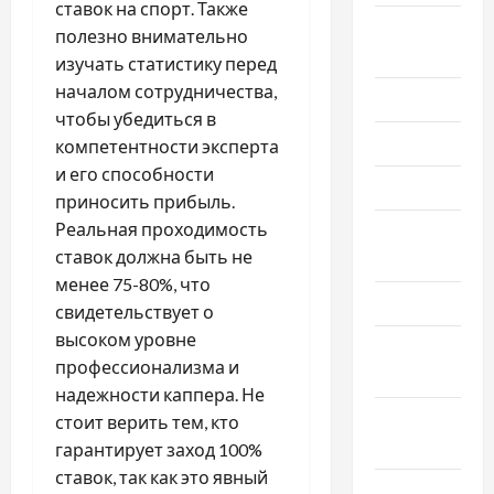
ставок на спорт. Также
Август
полезно внимательно
2024
изучать статистику перед
началом сотрудничества,
Июль 2024
чтобы убедиться в
Июнь 2024
компетентности эксперта
и его способности
Май 2024
приносить прибыль.
Реальная проходимость
Апрель
ставок должна быть не
2024
менее 75-80%, что
Март 2024
свидетельствует о
высоком уровне
Февраль
профессионализма и
2024
надежности каппера. Не
Январь
стоит верить тем, кто
2024
гарантирует заход 100%
ставок, так как это явный
Декабрь