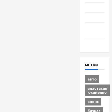
Разное
Спорт
Шоу-
бизнес
Экономика
МЕТКИ
авто
анастасия
юхименко
анонс
бизнес