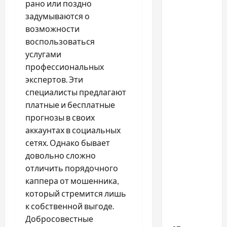
рано или поздно
задумываются о
возможности
воспользоваться
услугами
профессиональных
экспертов. Эти
специалисты предлагают
Разное
платные и бесплатные
Як обрати
прогнозы в своих
послуги
аккаунтах в социальных
графічного
сетях. Однако бывает
дизайнера
довольно сложно
під
отличить порядочного
конкретні
каппера от мошенника,
бізнес-
который стремится лишь
задачі
к собственной выгоде.
Добросовестные