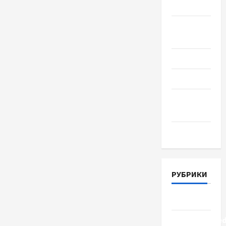
2018
Август
2018
Июль 2018
Июнь 2018
Апрель
2018
Март 2018
РУБРИКИ
Lifestyle
Uncategorize