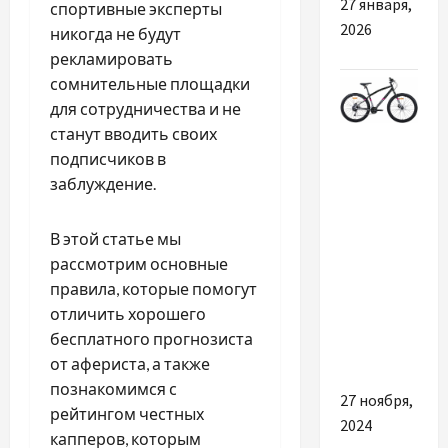
27 января,
спортивные эксперты
2026
никогда не будут
рекламировать
сомнительные площадки
для сотрудничества и не
станут вводить своих
Разное
подписчиков в
Купить
заблуждение.
горный
велосипед:
В этой статье мы
что
рассмотрим основные
нужно
правила, которые помогут
знать
отличить хорошего
перед
бесплатного прогнозиста
выбором?
от афериста, а также
познакомимся с
27 ноября,
рейтингом честных
2024
капперов, которым