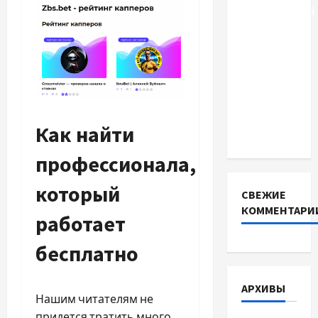
акумуляторні
батареї зі
SMART
BMS
INVERTER
для
інверторів
Как найти
DEYE
профессионала,
который
СВЕЖИЕ
КОММЕНТАРИ
работает
бесплатно
АРХИВЫ
Нашим читателям не
придется тратить много