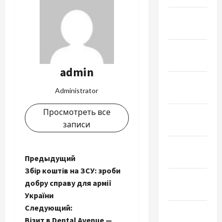
Февраль
2023
Январь
2023
admin
Декабрь
Administrator
2022
Просмотреть все
Ноябрь
записи
2022
Октябрь
Н
2022
Предыдущий
Збір коштів на ЗСУ: зроби
Сентябрь
а
добру справу для армії
2022
України
в
Следующий:
Август
Візит в Dental Avenue —