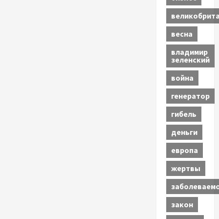
великобрит
весна
владимир
зеленский
война
генератор
гибель
деньги
европа
жертвы
заболеваем
закон