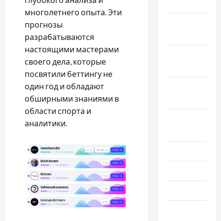
2025
многолетнего опыта. Эти
Ноябрь
прогнозы
2025
разрабатываются
настоящими мастерами
Октябрь
своего дела, которые
2025
посвятили беттингу не
один год и обладают
Сентябрь
обширными знаниями в
2025
области спорта и
Август
аналитики.
2025
Июль 2025
Июнь 2025
Май 2025
Апрель