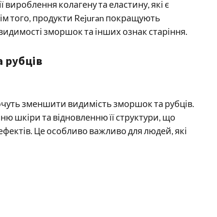
ї вироблення колагену та еластину, які є
м того, продукти Rejuran покращують
идимості зморшок та інших ознак старіння.
 рубців
хочуть зменшити видимість зморшок та рубців.
ю шкіри та відновленню її структури, що
фектів. Це особливо важливо для людей, які