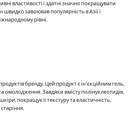
ивні властивості і здатні значно покращувати
an швидко завоював популярність в Азії і
іжнародному рівні.
продуктів бренду. Цей продукт є ін’єкційним гель,
 та омолодження. Завдяки вмісту полінуклеотидів,
шкіри, покращує її текстуру та еластичність,
старіння.