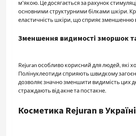
м’якою. Це досягається за рахунок стимуляці
основними структурними білками шкіри. Крі
еластичність шкіри, що сприяє зменшенню в
Зменшення видимості зморшок та
Rejuran особливо корисний для людей, які 
Полінуклеотиди сприяють швидкому загоєнн
дозволяє значно зменшити видимість цих де
страждають від акне та постакне.
Косметика Rejuran в Україні