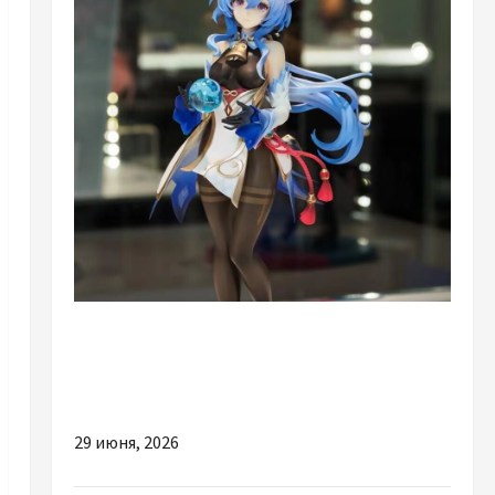
Разное
Аніме фігурки: як відрізнити оригінал від
підробки — гайд покупця
29 июня, 2026