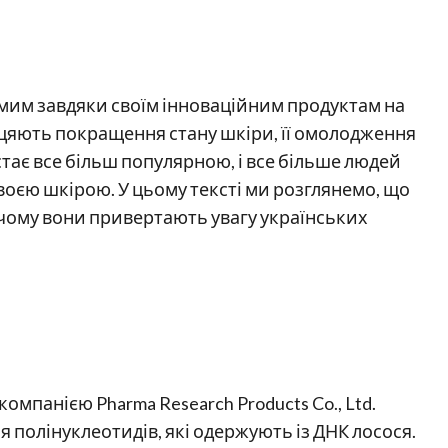
домим завдяки своїм інноваційним продуктам на
біцяють покращення стану шкіри, її омолодження
 стає все більш популярною, і все більше людей
своєю шкірою. У цьому тексті ми розглянемо, що
 чому вони привертають увагу українських
мпанією Pharma Research Products Co., Ltd.
 полінуклеотидів, які одержують із ДНК лосося.