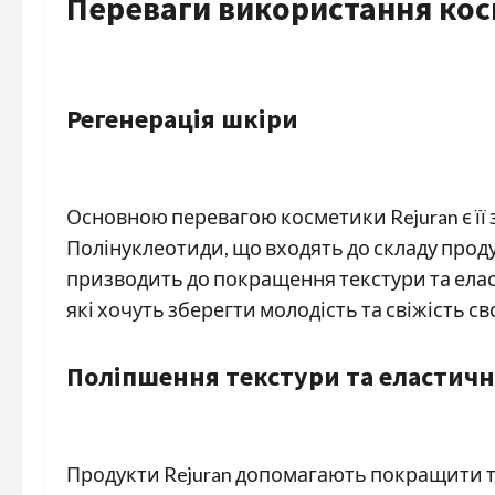
Переваги використання кос
Регенерація шкіри
Основною перевагою косметики Rejuran є її
Полінуклеотиди, що входять до складу проду
призводить до покращення текстури та елас
які хочуть зберегти молодість та свіжість св
Поліпшення текстури та еластичн
Продукти Rejuran допомагають покращити те