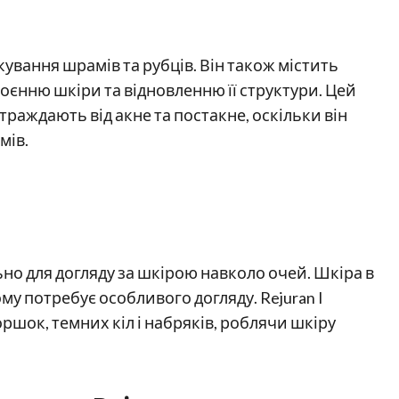
ікування шрамів та рубців. Він також містить
оєнню шкіри та відновленню її структури. Цей
траждають від акне та постакне, оскільки він
мів.
ьно для догляду за шкірою навколо очей. Шкіра в
ому потребує особливого догляду. Rejuran I
шок, темних кіл і набряків, роблячи шкіру