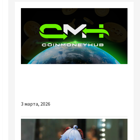
Разное
Переваги криптообмінника Coinmoneyhub
для швидкого та безпечного обміну
3 марта, 2026