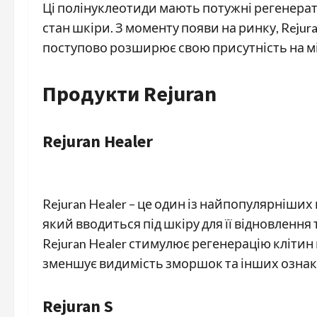
Ці полінуклеотиди мають потужні регенерат
стан шкіри. З моменту появи на ринку, Rejur
поступово розширює свою присутність на м
Продукти Rejuran
Rejuran Healer
Rejuran Healer – це один із найпопулярніших 
який вводиться під шкіру для її відновлення
Rejuran Healer стимулює регенерацію клітин 
зменшує видимість зморшок та інших ознак 
Rejuran S