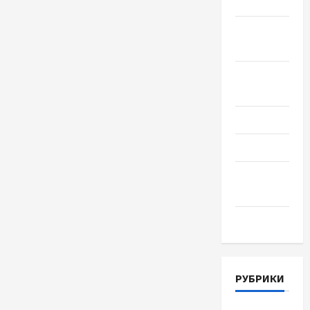
2018
Сентябрь
2018
Август
2018
Июль 2018
Июнь 2018
Апрель
2018
Март 2018
РУБРИКИ