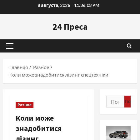
Перейти
8 августа, 2026
11:36:04 PM
к
содержимому
24 Преса
Основное
меню
Главная
Разное
Коли може знадобитися лізинг спецтехніки
Найти:
Разное
Коли може
знадобитися
лізинг