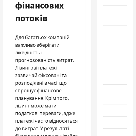
фінансових
Декабрь
потоків
2025
Ноябрь
Для багатьох компаній
2025
важливо зберігати
Октябрь
ліквідність і
2025
прогнозованість витрат.
Лізингові платежі
Сентябрь
зазвичай фіксовані та
2025
розподілені в часі, що
спрощує фінансове
Август
планування. Крім того,
2025
лізинг може мати
Июль 2025
податкові переваги, адже
платежі часто відносяться
Июнь 2025
до витрат. У результаті
Май 2025
бізнес отримує техніку без