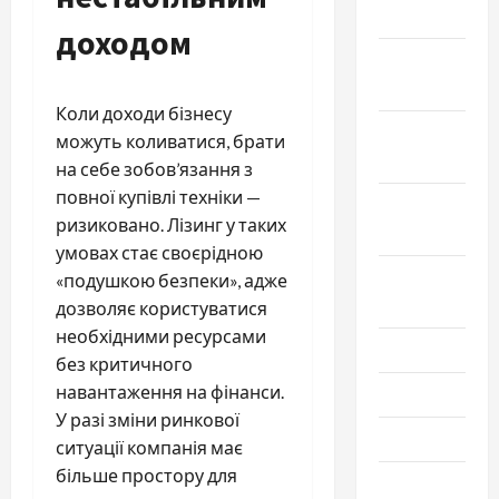
2024
доходом
Декабрь
2023
Коли доходи бізнесу
Ноябрь
можуть коливатися, брати
2023
на себе зобов’язання з
повної купівлі техніки —
Октябрь
ризиковано. Лізинг у таких
2023
умовах стає своєрідною
Сентябрь
«подушкою безпеки», адже
2023
дозволяє користуватися
необхідними ресурсами
Июль 2023
без критичного
навантаження на фінанси.
Июнь 2023
У разі зміни ринкової
Май 2023
ситуації компанія має
більше простору для
Апрель