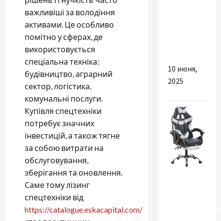
условия и
важливіші за володіння
что
активами. Це особливо
входит в
помітно у сферах, де
оплату
використовується
спеціальна техніка:
10 июня,
будівництво, аграрний
2025
сектор, логістика,
комунальні послуги.
Купівля спецтехніки
потребує значних
інвестицій, а також тягне
за собою витрати на
обслуговування,
зберігання та оновлення.
Разное
Саме тому лізинг
Какими
спецтехніки від
преимуществ
https://catalogue.eskacapital.com/