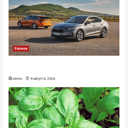
Разное
Автосервис СТО Skoda в Молдове: с какими
проблемами чаще обращаются
admin
8 августа, 2026