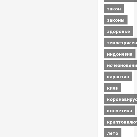
закон
законы
здоровье
землетрясен
индонезия
исчезновени
карантин
киев
коронавиру
косметика
криптовалю
лето