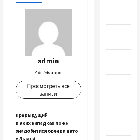
Август
2022
Июль 2022
Июнь 2022
Май 2022
admin
Март 2022
Administrator
Февраль
Просмотреть все
2022
записи
Январь
2022
Н
Предыдущий
Декабрь
В яких випадках може
а
2021
знадобитися оренда авто
у Львові