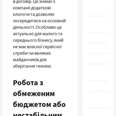
в договір. Це знімає з
Сентябрь
компанії додаткові
2024
клопоти та дозволяє
зосередитися на основній
Август
діяльності. Особливо це
2024
актуально для малого та
Июль 2024
середнього бізнесу, який
не має власної сервісної
Июнь 2024
служби чи великих
Май 2024
майданчиків для
зберігання техніки.
Апрель
2024
Робота з
Март 2024
обмеженим
Февраль
бюджетом або
2024
нестабільним
Январь