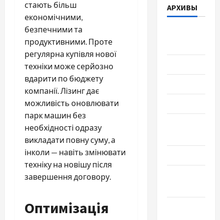
стають більш
АРХИВЫ
економічними,
безпечними та
Август
продуктивними. Проте
2026
регулярна купівля нової
Июль 2026
техніки може серйозно
вдарити по бюджету
Июнь 2026
компанії. Лізинг дає
можливість оновлювати
Май 2026
парк машин без
Апрель
необхідності одразу
2026
викладати повну суму, а
інколи — навіть змінювати
Март 2026
техніку на новішу після
Февраль
завершення договору.
2026
Оптимізація
Январь
2026