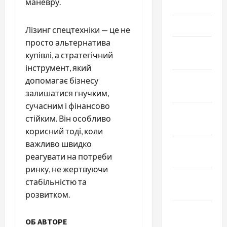
маневру.
2023
Март 2023
Лізинг спецтехніки — це не
просто альтернатива
Февраль
купівлі, а стратегічний
2023
інструмент, який
Январь
допомагає бізнесу
2023
залишатися гнучким,
сучасним і фінансово
Декабрь
стійким. Він особливо
2022
корисний тоді, коли
важливо швидко
Ноябрь
реагувати на потреби
2022
ринку, не жертвуючи
Октябрь
стабільністю та
2022
розвитком.
Сентябрь
ОБ АВТОРЕ
2022