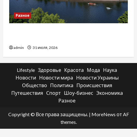
Разное
Украинский нотариус во Вроцлаве:
доверенность для Украины
admin
31 июля, 2026
Lifestyle
Здоровье
Красота
Мода
Наука
Новости
Новости мира
Новости Украины
Общество
Политика
Происшествия
Путешествия
Спорт
Шоу-бизнес
Экономика
Разное
Copyright © Все права защищены.
|
MoreNews
от AF
themes.