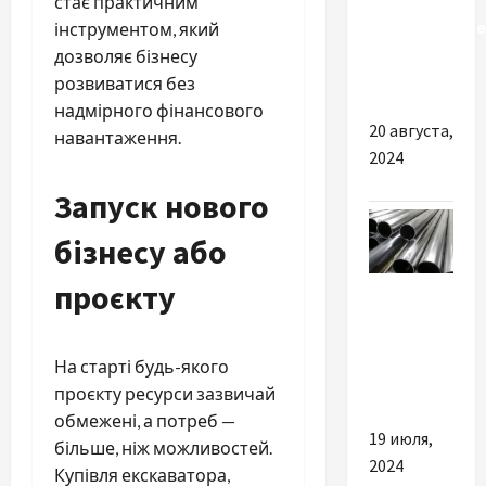
обладает
стає практичним
качественное
інструментом, який
игровое
дозволяє бізнесу
кресло
розвиватися без
надмірного фінансового
20 августа,
навантаження.
2024
Запуск нового
бізнесу або
Разное
проєкту
Трубы из
титана в
На старті будь-якого
Украине
проєкту ресурси зазвичай
обмежені, а потреб —
19 июля,
більше, ніж можливостей.
2024
Купівля екскаватора,