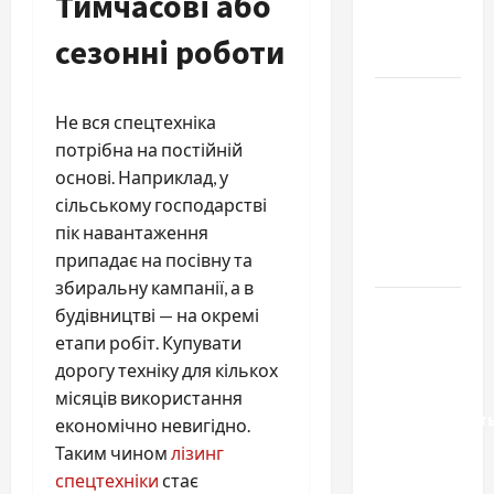
Тимчасові або
якісне
насіння
сезонні роботи
базиліку
Чому
Не вся спецтехніка
важливо
потрібна на постійній
вибрати
основі. Наприклад, у
якісні
сільському господарстві
запчастини
пік навантаження
до
припадає на посівну та
тракторів
збиральну кампанії, а в
Украинский
будівництві — на окремі
нотариус
етапи робіт. Купувати
во
дорогу техніку для кількох
Вроцлаве:
місяців використання
доверенност
економічно невигідно.
для
Таким чином
лізинг
Украины
спецтехніки
стає