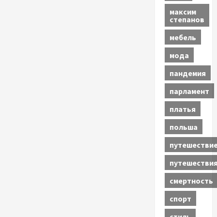
максим
степанов
мебель
мода
пандемия
парламент
платья
польша
путешестви
путешестви
смертность
спорт
стиль