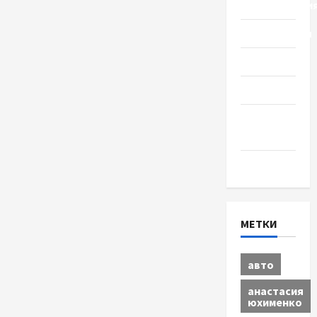
Происшестви
Путешествия
Разное
Спорт
Шоу-
бизнес
Экономика
МЕТКИ
авто
анастасия
юхименко