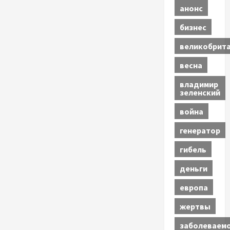
анонс
бизнес
великобрит
весна
владимир
зеленский
война
генератор
гибель
деньги
европа
жертвы
заболеваем