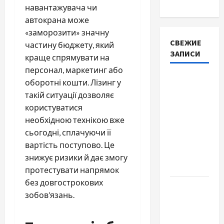
навантажувача чи
автокрана може
«заморозити» значну
СВЕЖИЕ
частину бюджету, який
ЗАПИСИ
краще спрямувати на
персонал, маркетинг або
Автосервис
оборотні кошти. Лізинг у
СТО
такій ситуації дозволяє
Skoda в
користуватися
Молдове:
необхідною технікою вже
с какими
сьогодні, сплачуючи її
проблемами
вартість поступово. Це
чаще
знижує ризики й дає змогу
обращаются
протестувати напрямок
без довгострокових
Наскільки
зобов’язань.
важливо
купити