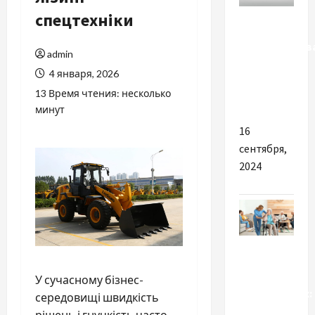
Разное
спецтехніки
Преимуществ
admin
покупки
4 января, 2026
запчастей
13 Время чтения: несколько
на Вольво
минут
16
сентября,
2024
Разное
Дом
У сучасному бізнес-
престарелых:
середовищі швидкість
цена,
рішень і гнучкість часто