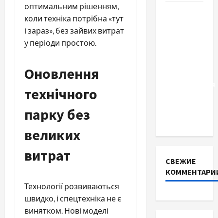
оптимальним рішенням,
Два пути
коли техніка потрібна «тут
к одному
і зараз», без зайвих витрат
результату:
у періоди простою.
чем
отличаются
Оновлення
способы
расторжения
технічного
брака и
какой
парку без
выбрать
великих
витрат
СВЕЖИЕ
КОММЕНТАРИ
Технології розвиваються
швидко, і спецтехніка не є
винятком. Нові моделі