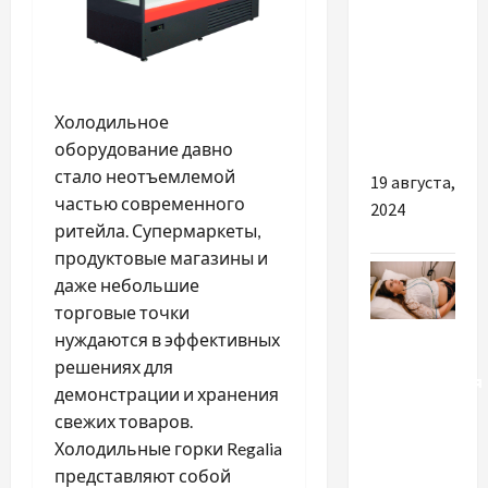
Как
выбрать
ксеноновые
лампы
Холодильное
для авто
оборудование давно
стало неотъемлемой
19 августа,
частью современного
2024
ритейла. Супермаркеты,
продуктовые магазины и
даже небольшие
торговые точки
Разное
нуждаются в эффективных
решениях для
Лаборатория
демонстрации и хранения
сна в
свежих товаров.
Киеве:
Холодильные горки Regalia
какие
представляют собой