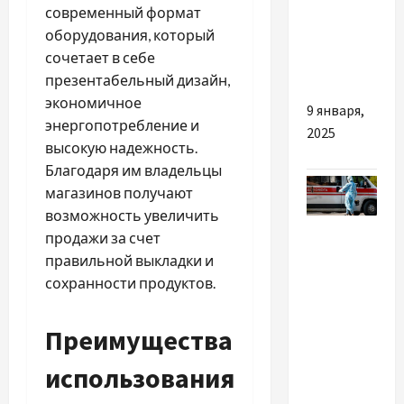
услуги
современный формат
предлагают
оборудования, который
и как они
сочетает в себе
помогают?
презентабельный дизайн,
экономичное
9 января,
энергопотребление и
2025
высокую надежность.
Благодаря им владельцы
магазинов получают
возможность увеличить
Новости
продажи за счет
Украины
правильной выкладки и
сохранности продуктов.
COVID-19 в
Украине:
Преимущества
впервые
за сутки
использования
более 20
тысяч