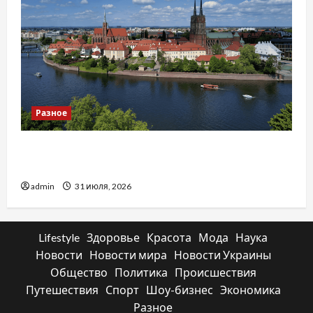
Разное
Украинский нотариус во Вроцлаве:
доверенность для Украины
admin
31 июля, 2026
Lifestyle
Здоровье
Красота
Мода
Наука
Новости
Новости мира
Новости Украины
Общество
Политика
Происшествия
Путешествия
Спорт
Шоу-бизнес
Экономика
Разное