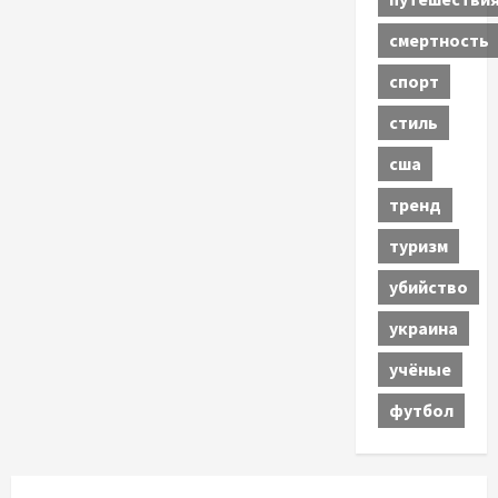
смертность
спорт
стиль
сша
тренд
туризм
убийство
украина
учёные
футбол