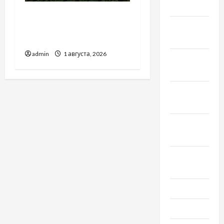
2022
Чому важливо вибрати
Декабрь
якісні запчастини до
2021
тракторів
admin
1 августа, 2026
Ноябрь
2021
Октябрь
2021
Сентябрь
2021
Август
2021
Июль 2021
Июнь 2021