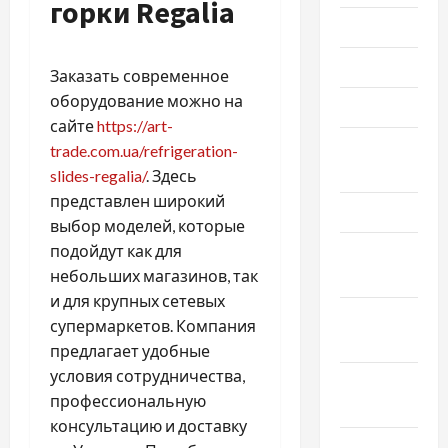
горки Regalia
Июль 2025
Июнь 2025
Заказать современное
оборудование можно на
Май 2025
сайте
https://art-
Апрель
trade.com.ua/refrigeration-
2025
slides-regalia/
. Здесь
представлен широкий
Март 2025
выбор моделей, которые
подойдут как для
Февраль
небольших магазинов, так
2025
и для крупных сетевых
Январь
супермаркетов. Компания
2025
предлагает удобные
условия сотрудничества,
Декабрь
профессиональную
2024
консультацию и доставку
Ноябрь