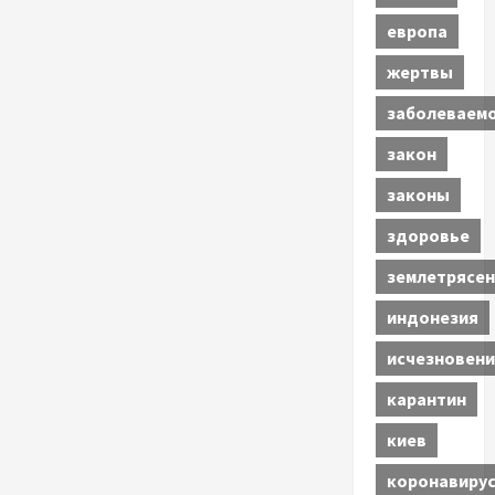
европа
жертвы
заболеваем
закон
законы
здоровье
землетрясен
индонезия
исчезновени
карантин
киев
коронавиру