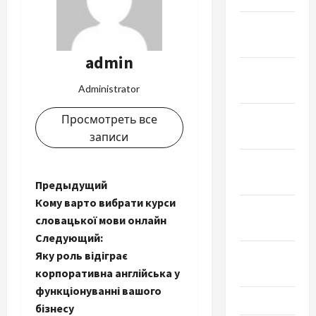
Февраль
2024
admin
Январь
2024
Administrator
Декабрь
Просмотреть все
2023
записи
Ноябрь
2023
Н
Предыдущий
Кому варто вибрати курси
Октябрь
а
словацької мови онлайн
2023
Следующий:
в
Сентябрь
Яку роль відіграє
2023
и
корпоративна англійська у
функціонуванні вашого
Июль 2023
г
бізнесу