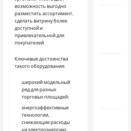
возможность выгодно
Наскільки
разместить ассортимент,
важливо
сделать витрину более
купити
доступной и
якісне
привлекательной для
насіння
покупателей.
базиліку
Ключевые достоинства
Чому
такого оборудования:
важливо
вибрати
якісні
широкий модельный
запчастини
ряд для разных
до
торговых площадей;
тракторів
энергоэффективные
Украинский
технологии,
нотариус
снижающие расходы
во
на электроэнергию;