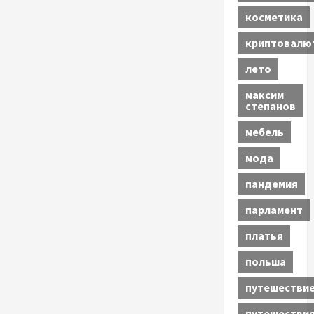
косметика
криптовалю
лето
максим
степанов
мебель
мода
пандемия
парламент
платья
польша
путешестви
путешестви