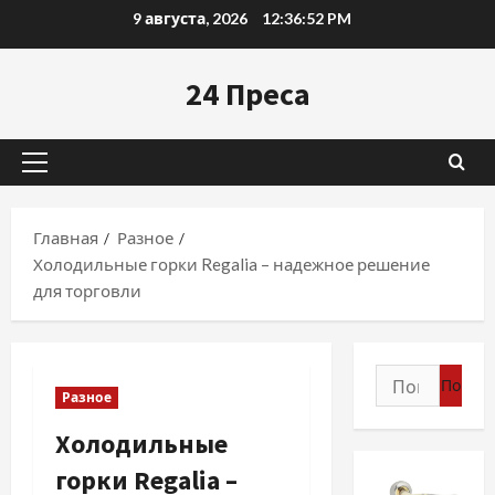
Перейти
9 августа, 2026
12:36:54 PM
к
содержимому
24 Преса
Основное
меню
Главная
Разное
Холодильные горки Regalia – надежное решение
для торговли
Найти:
Разное
Холодильные
горки Regalia –