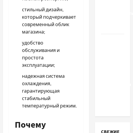
Вроцлаве:
стильный дизайн,
доверенност
который подчеркивает
для
современный облик
Украины
магазина;
Два пути
удобство
к одному
обслуживания и
результату:
простота
чем
эксплуатации;
отличаются
надежная система
способы
охлаждения,
расторжения
гарантирующая
брака и
стабильный
какой
температурный режим.
выбрать
Почему
СВЕЖИЕ