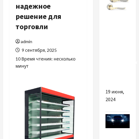
надежное
решение для
Разное
торговли
Найкращі
поради
admin
щодо
9 сентября, 2025
вибору
10 Время чтения: несколько
міжкімнатних
минут
дверних
ручок
19 июня,
2024
Разное