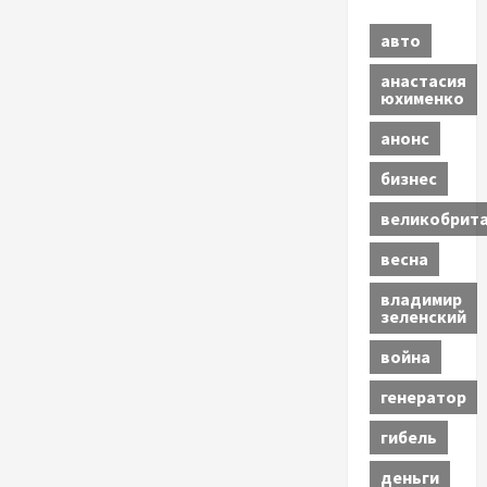
авто
анастасия
юхименко
анонс
бизнес
великобрит
весна
владимир
зеленский
война
генератор
гибель
деньги