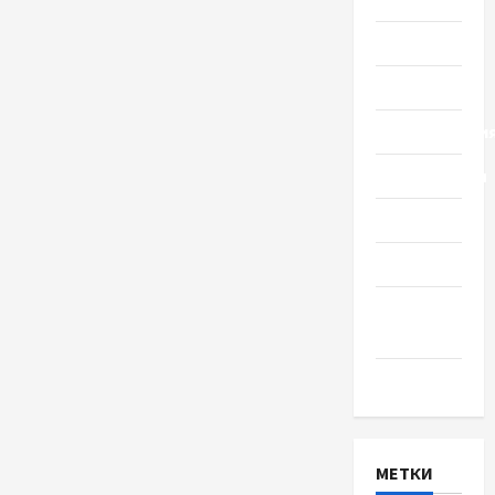
Общество
Политика
Происшестви
Путешествия
Разное
Спорт
Шоу-
бизнес
Экономика
МЕТКИ