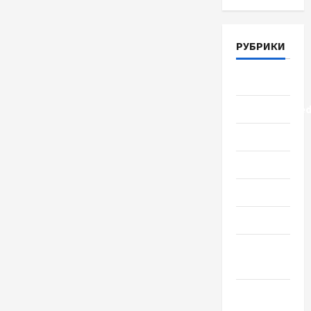
РУБРИКИ
Lifestyle
Uncategorize
Здоровье
Красота
Мода
Наука
Новости
мира
Новости
Украины