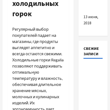
холодильных
заболевших
горок
13 июня,
2018
Регулярный выбор
покупателей падает на
магазины, где продукты
выглядят аппетитно и
СВЕЖИЕ
всегда остаются свежими.
ЗАПИСИ
Холодильные горки Regalia
позволяют поддерживать
Автосервис
оптимальную
СТО
температуру и влажность,
Skoda в
обеспечивая длительное
Молдове:
хранение мясных,
с какими
молочных и кулинарных
проблемами
изделий. Их
чаще
эргономичность дает
обращаются