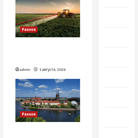
Май 2021
Апрель
2021
Разное
Февраль
2021
Чому важливо вибрати
якісні запчастини до
Январь
тракторів
2021
admin
1 августа, 2026
Декабрь
2020
Ноябрь
2020
Октябрь
Разное
2020
Украинский нотариус во
Сентябрь