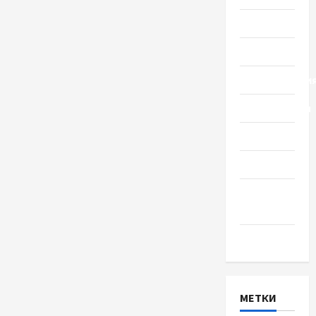
Общество
Политика
Происшестви
Путешествия
Разное
Спорт
Шоу-
бизнес
Экономика
МЕТКИ