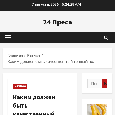
Перейти
7 августа, 2026
5:24:29 AM
к
содержимому
24 Преса
Основное
меню
Главная
Разное
Каким должен быть качественный теплый пол
Найти:
Разное
Каким должен
быть
качественный