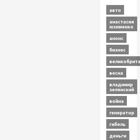
авто
анастасия
юхименко
анонс
бизнес
великобрит
весна
владимир
зеленский
война
генератор
гибель
деньги