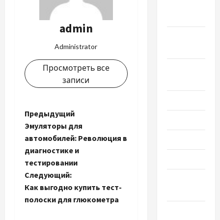
Октябрь
2022
admin
Сентябрь
Administrator
2022
Просмотреть все
Август
записи
2022
Июль 2022
Н
Предыдущий
Июнь 2022
Эмуляторы для
а
автомобилей: Революция в
Май 2022
диагностике и
в
Март 2022
тестировании
и
Следующий:
Февраль
Как выгодно купить тест-
2022
г
полоски для глюкометра
Январь