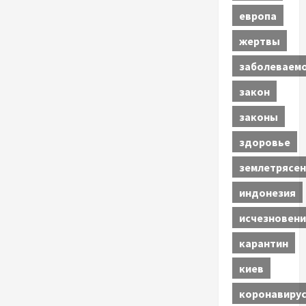
европа
жертвы
заболеваем
закон
законы
здоровье
землетрясен
индонезия
исчезновени
карантин
киев
коронавиру