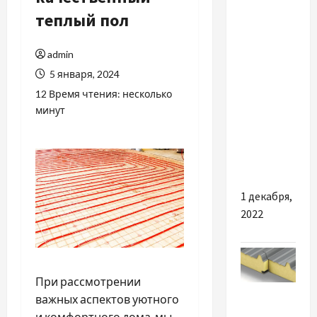
Мода
теплый пол
Трендовая
admin
обувь на
5 января, 2024
весну
2021-го: с
12 Время чтения: несколько
минут
чем
сочетать
и как
носить
1 декабря,
2022
При рассмотрении
Разное
важных аспектов уютного
и комфортного дома, мы