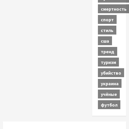
смертность
спорт
стиль
сша
тренд
туризм
убийство
украина
учёные
футбол