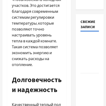
участков. Это достигается
благодаря современным
системам регулировки
СВЕЖИЕ
температуры, которые
ЗАПИСИ
позволяют точно
настраивать уровень
Наскільки
тепла в каждой комнате.
важливо
Такая система позволяет
купити
экономить энергию и
якісне
снижать расходы на
насіння
отопление.
базиліку
Долговечность
Чому
важливо
и надежность
вибрати
якісні
запчастини
Качественный теплый пол