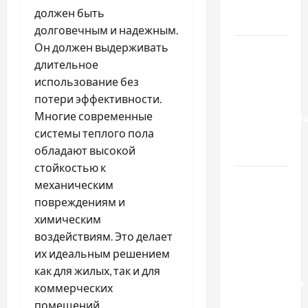
до
должен быть
тракторів
долговечным и надежным.
Он должен выдерживать
Украинский
длительное
нотариус
использование без
во
потери эффективности.
Вроцлаве:
Многие современные
доверенност
системы теплого пола
для
обладают высокой
Украины
стойкостью к
Два пути
механическим
к одному
повреждениям и
результату:
химическим
чем
воздействиям. Это делает
отличаются
их идеальным решением
способы
как для жилых, так и для
расторжения
коммерческих
брака и
помещений.