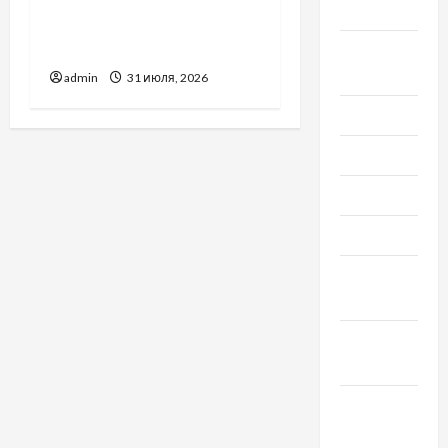
Вроцлаве:
2020
доверенность для
Украины
Август
2020
admin
31 июля, 2026
Июль 2020
Июнь 2020
Май 2020
Март 2020
Февраль
2020
Декабрь
2019
Ноябрь
2019