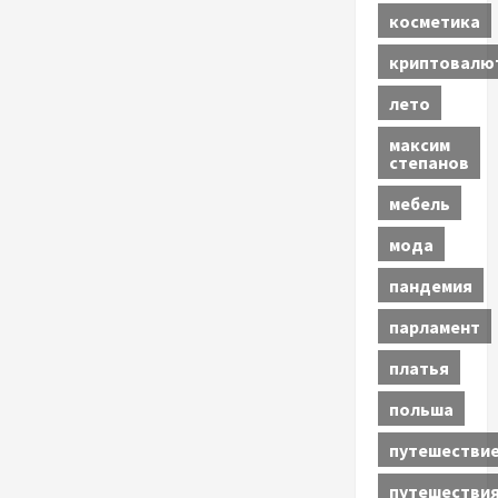
косметика
криптовалю
лето
максим
степанов
мебель
мода
пандемия
парламент
платья
польша
путешестви
путешестви