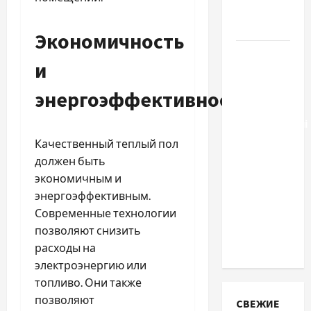
какой
выбрать
Экономичность
Тягові
и
літій-
залізо-
энергоэффективность
фосфатні
акумуляторні
батареї зі
Качественный теплый пол
SMART
должен быть
BMS
экономичным и
INVERTER
энергоэффективным.
для
Современные технологии
інверторів
позволяют снизить
DEYE
расходы на
электроэнергию или
топливо. Они также
позволяют
СВЕЖИЕ