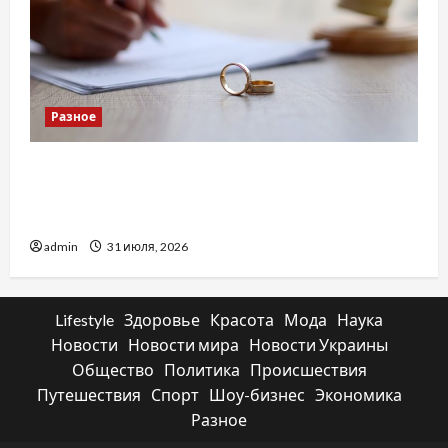
Разное
Два пути к одному результату: чем
отличаются способы расторжения брака и
какой выбрать
admin
31 июля, 2026
Lifestyle
Здоровье
Красота
Мода
Наука
Новости
Новости мира
Новости Украины
Общество
Политика
Происшествия
Путешествия
Спорт
Шоу-бизнес
Экономика
Разное