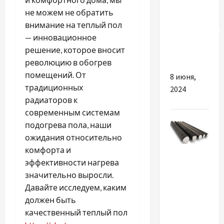
Сендвіч
не можем не обратить
панелі:
внимание на теплый пол
інноваційний
— инновационное
підхід до
решение, которое вносит
будівництва
революцию в обогрев
помещений. От
8 июня,
традиционных
2024
радиаторов к
современным системам
подогрева пола, наши
ожидания относительно
комфорта и
Разное
эффективности нагрева
значительно выросли.
Почему
Давайте исследуем, каким
сегодня
должен быть
так важна
качественный теплый пол
арматура