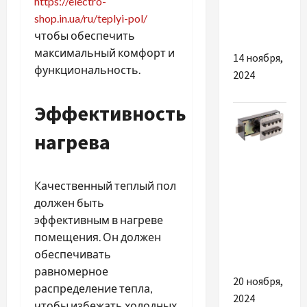
https://electro-
14 цена за
shop.in.ua/ru/teplyi-pol/
метр
чтобы обеспечить
максимальный комфорт и
14 ноября,
функциональность.
2024
Эффективность
нагрева
Разное
Чем
Качественный теплый пол
хороши
должен быть
дверные
эффективным в нагреве
кодовые
помещения. Он должен
замки
обеспечивать
равномерное
20 ноября,
распределение тепла,
2024
чтобы избежать холодных