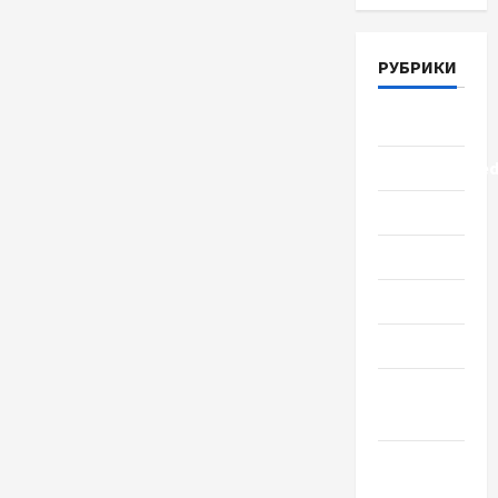
РУБРИКИ
Lifestyle
Uncategorize
Здоровье
Красота
Мода
Наука
Новости
мира
Новости
Украины