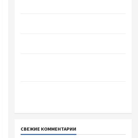
базиліку
Чому важливо вибрати якісні запчастини до
тракторів
Украинский нотариус во Вроцлаве:
доверенность для Украины
Два пути к одному результату: чем
отличаются способы расторжения брака и
какой выбрать
Тягові літій-залізо-фосфатні акумуляторні
батареї зі SMART BMS INVERTER для
інверторів DEYE
СВЕЖИЕ КОММЕНТАРИИ