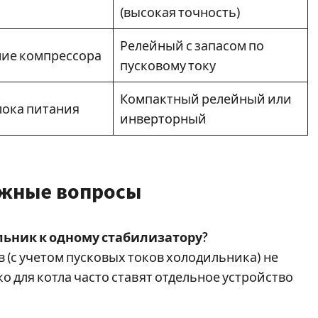
(высокая точность)
Релейный с запасом по
ие компрессора
пусковому току
Компактный релейный или
лока питания
инверторный
ажные вопросы
льник к одному стабилизатору?
(с учетом пусковых токов холодильника) не
 для котла часто ставят отдельное устройство