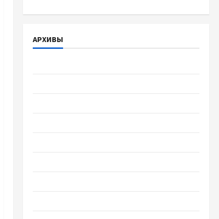
АРХИВЫ
Август 2026
Июль 2026
Июнь 2026
Май 2026
Апрель 2026
Март 2026
Февраль 2026
Январь 2026