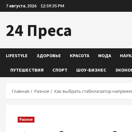
Перейти
7 августа, 2026
12:59:36 PM
к
содержимому
24 Преса
LIFESTYLE
ЗДОРОВЬЕ
КРАСОТА
МОДА
НАУК
ПУТЕШЕСТВИЯ
СПОРТ
ШОУ-БИЗНЕС
ЭКОНО
Главная
Разное
Как выбрать стабилизатор напряжен
Разное