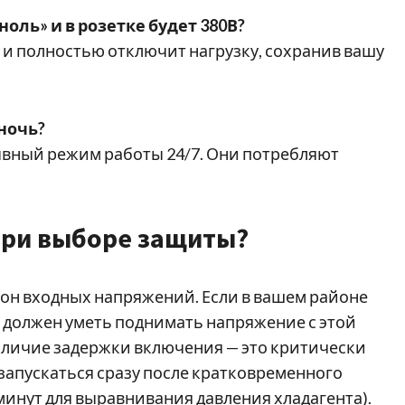
ноль» и в розетке будет 380В?
 и полностью отключит нагрузку, сохранив вашу
ночь?
ывный режим работы 24/7. Они потребляют
при выборе защиты?
он входных напряжений. Если в вашем районе
ор должен уметь поднимать напряжение с этой
аличие задержки включения — это критически
запускаться сразу после кратковременного
минут для выравнивания давления хладагента).