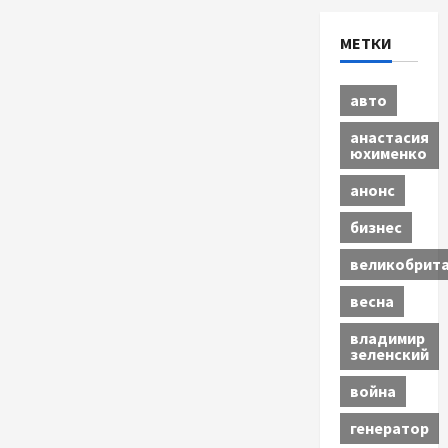
МЕТКИ
авто
анастасия
юхименко
анонс
бизнес
великобрит
весна
владимир
зеленский
война
генератор