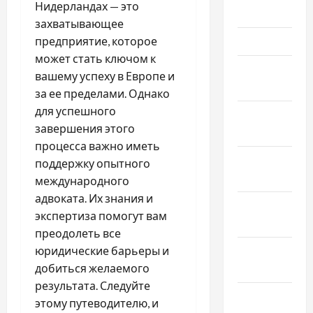
Нидерландах — это
2024
захватывающее
предприятие, которое
Март 2024
может стать ключом к
Февраль
вашему успеху в Европе и
2024
за ее пределами. Однако
для успешного
Январь
завершения этого
2024
процесса важно иметь
Декабрь
поддержку опытного
2023
международного
адвоката. Их знания и
Ноябрь
экспертиза помогут вам
2023
преодолеть все
юридические барьеры и
Октябрь
добиться желаемого
2023
результата. Следуйте
Сентябрь
этому путеводителю, и