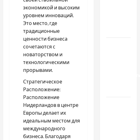
экономикой и высоким
якісні
уровнем инноваций.
запчастини
Это место, где
до
традиционные
тракторів
ценности бизнеса
Украинский
сочетаются с
нотариус
новаторством и
во
технологическими
Вроцлаве:
прорывами.
доверенност
Стратегическое
для
Расположение:
Украины
Расположение
Два пути
Нидерландов в центре
к одному
Европы делает их
результату:
идеальным местом для
чем
международного
отличаются
бизнеса. Благодаря