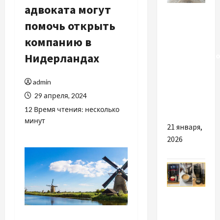
адвоката могут
Разное
помочь открыть
Ламінат
компанию в
як основа
Нидерландах
дизайнерсько
інтер’єру:
підлога,
admin
що задає
29 апреля, 2024
стиль
12 Время чтения: несколько
минут
21 января,
2026
Разное
Кавомашини