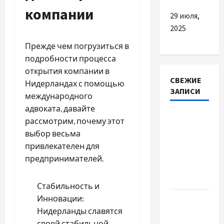
компании
29 июля,
2025
Прежде чем погрузиться в
подробности процесса
открытия компании в
СВЕЖИЕ
Нидерландах с помощью
ЗАПИСИ
международного
адвоката, давайте
Наскільки
рассмотрим, почему этот
важливо
выбор весьма
купити
привлекателен для
якісне
предпринимателей.
насіння
базиліку
Стабильность и
Инновации:
Чому
Нидерланды славятся
важливо
своей стабильной
вибрати