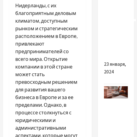
— зручний
Нидерланды, с их
спосіб
благоприятным деловым
приготування
климатом, доступным
смачної
рынком и стратегическим
кави не
расположением в Европе,
виходячи
привлекают
з дому
предпринимателей со
всего мира. Открытие
23 января,
компании в этой стране
2024
может стать
превосходным решением
для развития вашего
бизнеса в Европе и за ее
Разное
пределами. Однако, в
процессе столкнуться с
Причини
юридическими и
інвестувати
административными
в аудит
аспектами, которые могут