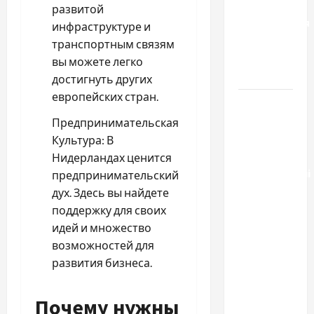
способы
развитой
расторжения
инфраструктуре и
брака и
транспортным связям
какой
вы можете легко
выбрать
достигнуть других
европейских стран.
Тягові
літій-
Предпринимательская
залізо-
Культура: В
фосфатні
Нидерландах ценится
акумуляторні
предпринимательский
батареї зі
дух. Здесь вы найдете
SMART
поддержку для своих
BMS
идей и множество
INVERTER
возможностей для
для
развития бизнеса.
інверторів
DEYE
Почему нужны