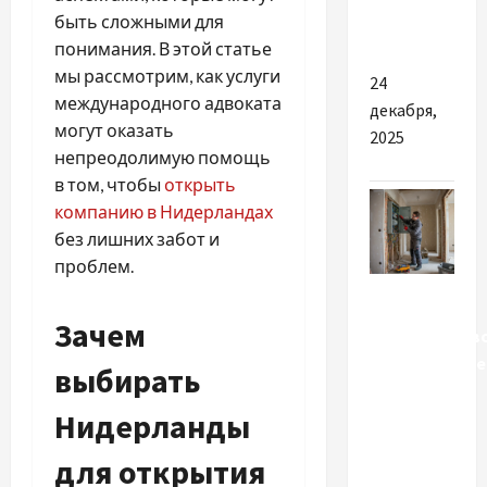
бізнес-
быть сложными для
процесів
понимания. В этой статье
мы рассмотрим, как услуги
24
международного адвоката
декабря,
могут оказать
2025
непреодолимую помощь
в том, чтобы
открыть
компанию в Нидерландах
без лишних забот и
проблем.
Разное
Зачем
Электропров
распростран
выбирать
проблемы
Нидерланды
и способы
их
для открытия
устранения