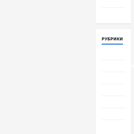
2018
Март 2018
РУБРИКИ
Lifestyle
Uncategorize
Здоровье
Красота
Мода
Наука
Новости
мира