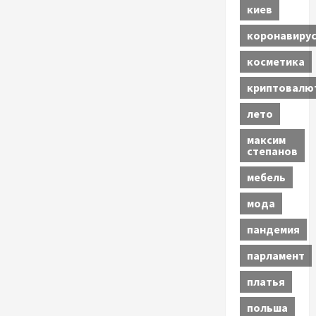
киев
коронавиру
косметика
криптовалю
лето
максим
степанов
мебель
мода
пандемия
парламент
платья
польша