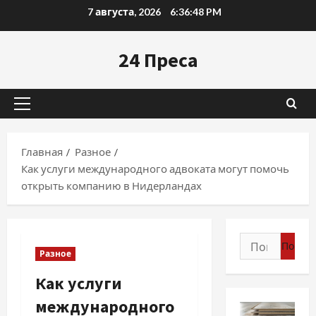
Перейти
7 августа, 2026
6:36:49 PM
к
содержимому
24 Преса
Основное
меню
Главная
Разное
Как услуги международного адвоката могут помочь
открыть компанию в Нидерландах
Найти:
Разное
Как услуги
международного