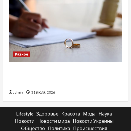
Разное
Два пути к одному результату: чем
отличаются способы расторжения брака и
какой выбрать
admin
31 июля, 2026
Lifestyle
Здоровье
Красота
Мода
Наука
Новости
Новости мира
Новости Украины
Общество
Политика
Происшествия