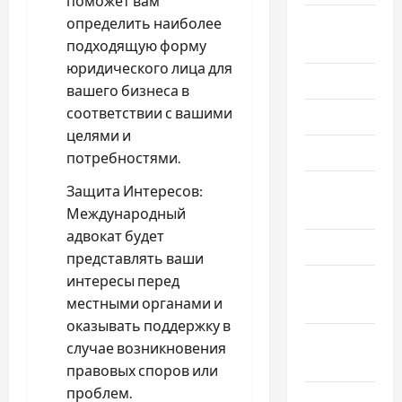
поможет вам
Август
определить наиболее
2025
подходящую форму
юридического лица для
Июль 2025
вашего бизнеса в
соответствии с вашими
Июнь 2025
целями и
Май 2025
потребностями.
Апрель
Защита Интересов:
2025
Международный
адвокат будет
Март 2025
представлять ваши
интересы перед
Февраль
местными органами и
2025
оказывать поддержку в
Январь
случае возникновения
2025
правовых споров или
проблем.
Декабрь