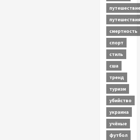
путешестви
путешестви
смертность
спорт
стиль
сша
тренд
туризм
убийство
украина
учёные
футбол