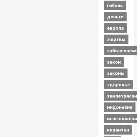
гибель
деньги
европа
жертвы
заболеваем
закон
законы
здоровье
землетрясен
индонезия
исчезновени
карантин