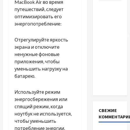
MacBook Air во время
Тягові
путешествий, следует
літій-
оптимизировать его
залізо-
энергопотребление:
фосфатні
акумуляторні
Отрегулируйте яркость
батареї зі
экрана и отключите
SMART
ненужные фоновые
BMS
приложения, чтобы
INVERTER
уменьшить нагрузку на
для
батарею.
інверторів
DEYE
Используйте режим
энергосбережения или
спящий режим, когда
СВЕЖИЕ
ноутбук не используется,
КОММЕНТАРИ
чтобы уменьшить
потребление энергии.