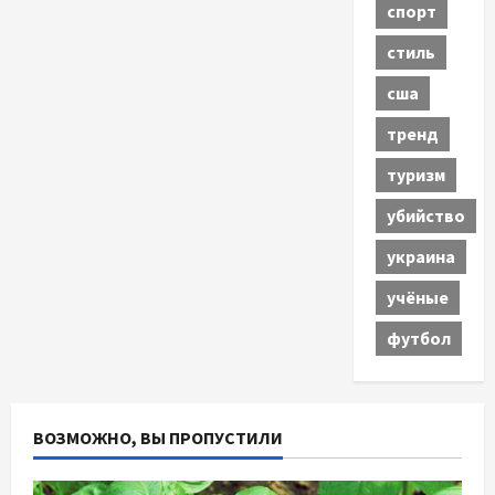
спорт
стиль
сша
тренд
туризм
убийство
украина
учёные
футбол
ВОЗМОЖНО, ВЫ ПРОПУСТИЛИ