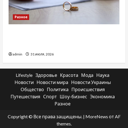
Разное
Два пути к одному результату: чем
отличаются способы расторжения брака и
какой выбрать
admin
31 июля, 2026
Lifestyle
Здоровье
Красота
Мода
Наука
Новости
Новости мира
Новости Украины
Общество
Политика
Происшествия
Путешествия
Спорт
Шоу-бизнес
Экономика
Разное
Copyright © Все права защищены.
|
MoreNews
от AF
themes.