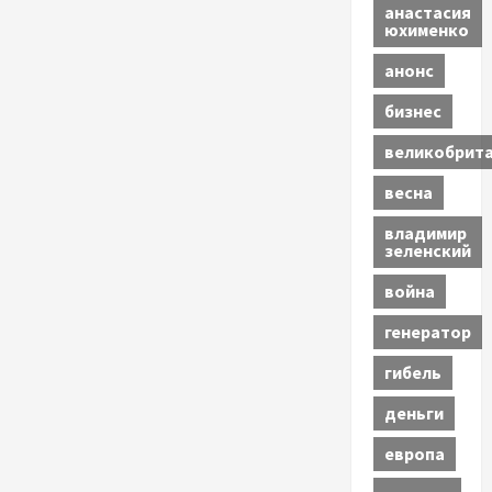
анастасия
юхименко
анонс
бизнес
великобрит
весна
владимир
зеленский
война
генератор
гибель
деньги
европа