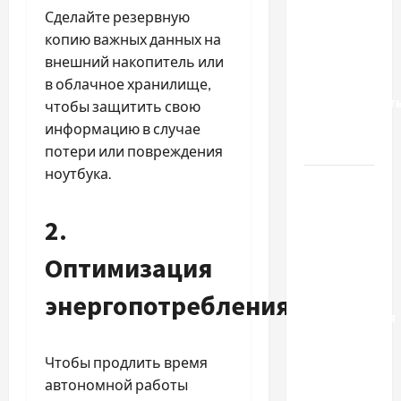
Украинский
Сделайте резервную
нотариус
копию важных данных на
во
внешний накопитель или
Вроцлаве:
в облачное хранилище,
доверенност
чтобы защитить свою
для
информацию в случае
Украины
потери или повреждения
ноутбука.
Два пути
к одному
2.
результату:
чем
Оптимизация
отличаются
способы
энергопотребления
расторжения
брака и
какой
Чтобы продлить время
выбрать
автономной работы