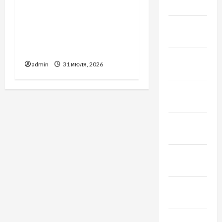
2021
Украинский нотариус во
Вроцлаве:
Февраль
доверенность для
2021
Украины
Январь
admin
31 июля, 2026
2021
Декабрь
2020
Ноябрь
2020
Октябрь
2020
Сентябрь
2020
Август