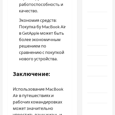
Октябрь
работоспособность и
2024
качество.
Сентябрь
Экономия средств:
2024
Покупка бу MacBook Air
в GetApple может быть
Август
более экономичным
2024
решением по
Июль 2024
сравнению с покупкой
нового устройства.
Июнь 2024
Май 2024
Заключение:
Апрель
2024
Использование MacBook
Air в путешествиях и
Март 2024
рабочих командировках
Февраль
может значительно
2024
упростить вашу жизнь и