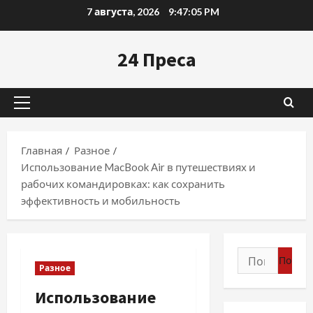
Перейти
7 августа, 2026
9:47:06 PM
к
содержимому
24 Преса
Основное
меню
Главная
Разное
Использование MacBook Air в путешествиях и
рабочих командировках: как сохранить
эффективность и мобильность
Найти:
Разное
Использование