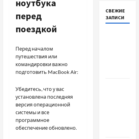
ноутбука
СВЕЖИЕ
перед
ЗАПИСИ
поездкой
Наскільки
важливо
Перед началом
купити
путешествия или
якісне
командировки важно
насіння
подготовить MacBook Air:
базиліку
Чому
Убедитесь, что у вас
важливо
установлена последняя
вибрати
версия операционной
якісні
системы и все
запчастини
программное
до
обеспечение обновлено.
тракторів