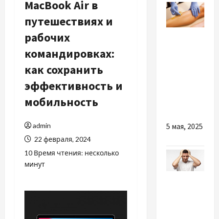
MacBook Air в
путешествиях и
Разное
рабочих
командировках:
Шугаринг:
как сохранить
натуральний
спосіб
эффективность и
видалення
мобильность
волосся
admin
5 мая, 2025
22 февраля, 2024
10 Время чтения: несколько
минут
Здоровье
Существует
ли на