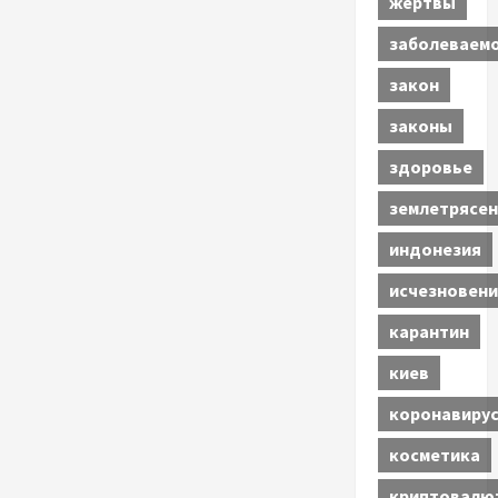
жертвы
заболеваем
закон
законы
здоровье
землетрясен
индонезия
исчезновени
карантин
киев
коронавиру
косметика
криптовалю