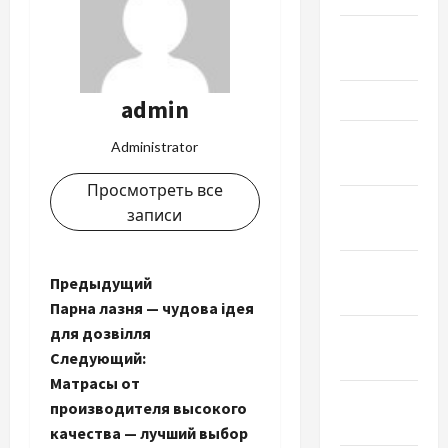
Апрель
2023
Март 2023
admin
Февраль
Administrator
2023
Просмотреть все
Январь
записи
2023
Декабрь
Н
Предыдущий
2022
Парна лазня — чудова ідея
а
для дозвілля
Ноябрь
Следующий:
2022
в
Матрасы от
Октябрь
и
производителя высокого
2022
качества — лучший выбор