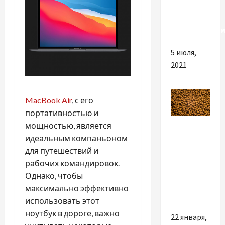
самом
деле
метеозависим
5 июля,
2021
MacBook Air
, с его
портативностью и
Разное
мощностью, является
идеальным компаньоном
Покупка
для путешествий и
Сухого
рабочих командировок.
Корму
Однако, чтобы
для Котів
максимально эффективно
у Харкові
использовать этот
ноутбук в дороге, важно
22 января,