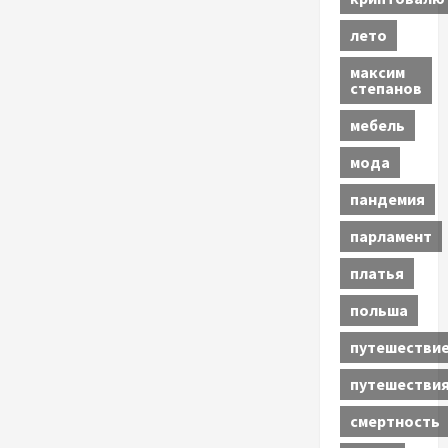
лето
максим
степанов
мебель
мода
пандемия
парламент
платья
польша
путешестви
путешестви
смертность