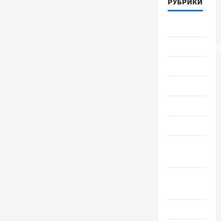
РУБРИКИ
Lifestyle
Uncategorize
Здоровье
Красота
Мода
Наука
Новости
мира
Новости
Украины
Общество