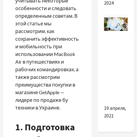
учитывать некоторые
2024
особенности и следовать
определенным советам. В
этой статье мы
рассмотрим, как
Путешествия
сохранить эффективность
и мобильность при
Как
использовании MacBook
значительно
Air в путешествиях и
сэкономить
рабочих командировках, а
на
также рассмотрим
путешествии
преимущества покупки в
за
магазине GetApple —
границу
лидере по продаже бу
техники в Украине.
19 апреля,
2021
1. Подготовка