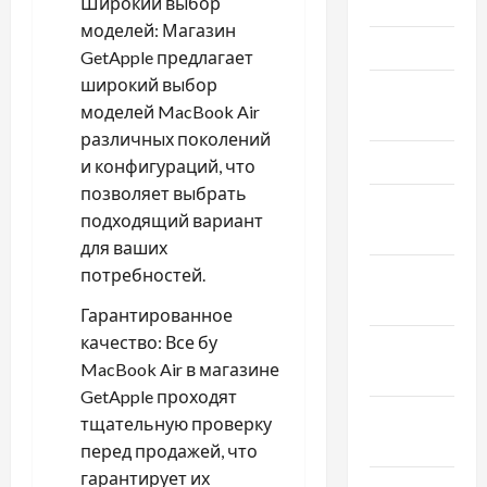
Широкий выбор
Июнь 2025
моделей: Магазин
Май 2025
GetApple предлагает
широкий выбор
Апрель
моделей MacBook Air
2025
различных поколений
Март 2025
и конфигураций, что
позволяет выбрать
Февраль
подходящий вариант
2025
для ваших
потребностей.
Январь
2025
Гарантированное
качество: Все бу
Декабрь
MacBook Air в
магазине
2024
GetApple
проходят
Ноябрь
тщательную проверку
2024
перед продажей, что
гарантирует их