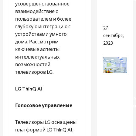
усовершенствованное
залізного
взаимодействие с
купоросу
пользователем и более
глубокую интеграцию с
27
устройствами умного
сентября,
дома. Рассмотрим
2023
ключевые аспекты
интеллектуальных
возможностей
телевизоров LG.
Разное
LG ThinQ AI
Важность
качественног
Голосовое управление
оборудовани
для
школьных
Телевизоры LG оснащены
кабинетов
платформой LG ThinQ AI,