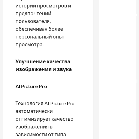
истории просмотров и
способы
предпочтений
расторжения
пользователя,
брака и
обеспечивая более
какой
персональный опыт
выбрать
просмотра.
Тягові
літій-
Улучшение качества
залізо-
изображения и звука
фосфатні
акумуляторні
AI Picture Pro
батареї зі
SMART
Технология AI Picture Pro
BMS
автоматически
INVERTER
оптимизирует качество
для
изображения в
інверторів
зависимости от типа
DEYE