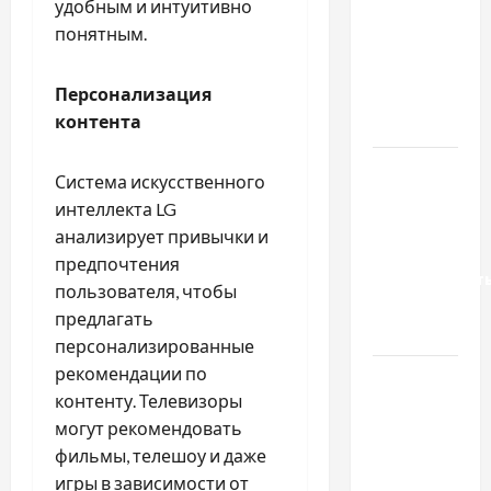
удобным и интуитивно
вибрати
понятным.
якісні
запчастини
Персонализация
до
контента
тракторів
Украинский
Система искусственного
нотариус
интеллекта LG
во
анализирует привычки и
Вроцлаве:
предпочтения
доверенност
пользователя, чтобы
для
предлагать
Украины
персонализированные
рекомендации по
Два пути
контенту. Телевизоры
к одному
могут рекомендовать
результату:
фильмы, телешоу и даже
чем
игры в зависимости от
отличаются