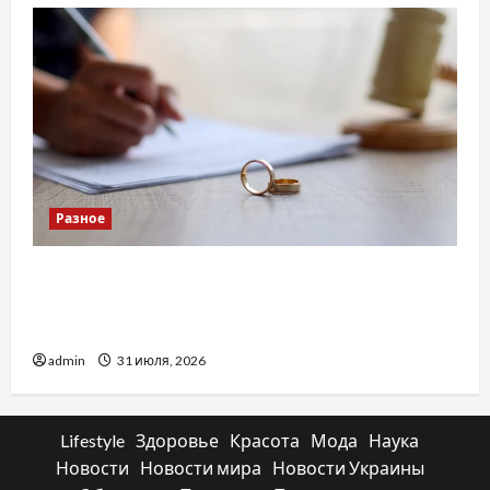
Разное
Два пути к одному результату: чем
отличаются способы расторжения брака и
какой выбрать
admin
31 июля, 2026
Lifestyle
Здоровье
Красота
Мода
Наука
Новости
Новости мира
Новости Украины