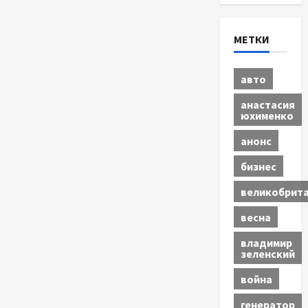
МЕТКИ
авто
анастасия
юхименко
анонс
бизнес
великобрит
весна
владимир
зеленский
война
генератор