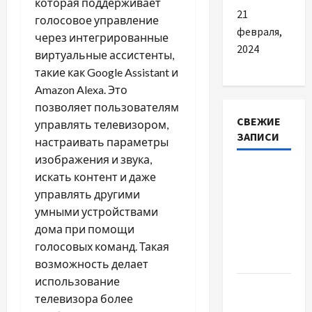
которая поддерживает
21
голосовое управление
февраля,
через интегрированные
2024
виртуальные ассистенты,
такие как Google Assistant и
Amazon Alexa. Это
позволяет пользователям
СВЕЖИЕ
управлять телевизором,
ЗАПИСИ
настраивать параметры
изображения и звука,
Наскільки
искать контент и даже
важливо
управлять другими
купити
умными устройствами
якісне
дома при помощи
насіння
голосовых команд. Такая
базиліку
возможность делает
использование
Чому
телевизора более
важливо