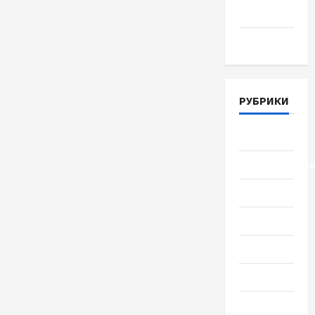
2018
Март 2018
РУБРИКИ
Lifestyle
Uncategorize
Здоровье
Красота
Мода
Наука
Новости