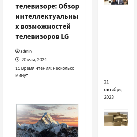
телевизоре: Обзор
Разное
интеллектуальны
Цікаві та
х возможностей
важливі
телевизоров LG
причини
замовити
admin
охорону
20 мая, 2024
офісів і
складів
11 Время чтения: несколько
минут
21
октября,
2023
Разное