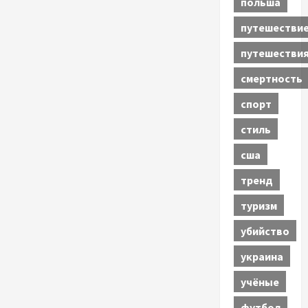
польша
путешестви
путешестви
смертность
спорт
стиль
сша
тренд
туризм
убийство
украина
учёные
футбол