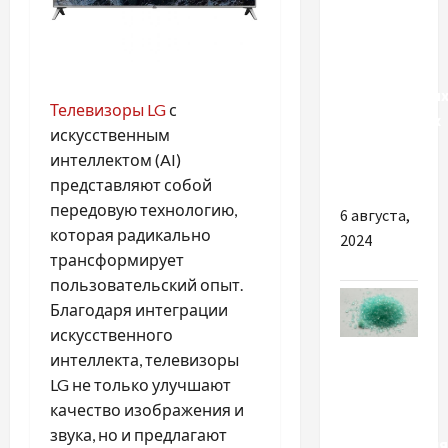
В чем
плюсы
покупки
качественны
Телевизоры LG
с
пятислойных
искусственным
картонных
интеллектом (AI)
коробок
представляют собой
передовую технологию,
6 августа,
которая радикально
2024
трансформирует
пользовательский опыт.
Благодаря интеграции
искусственного
Разное
интеллекта, телевизоры
LG не только улучшают
Чим
качество изображения и
корисне
звука, но и предлагают
використання