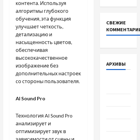
контента. Используя
алгоритмы глубокого
обучения, эта функция
СВЕЖИЕ
улучшает четкость,
КОММЕНТАРИ
детализацию и
насыщенность цветов,
обеспечивая
высококачественное
АРХИВЫ
изображение без
дополнительных настроек
Август
со стороны пользователя.
2026
AI Sound Pro
Июль 2026
Июнь 2026
Технология AI Sound Pro
анализирует и
Май 2026
оптимизирует звук в
Апрель
зависимости от сцены и