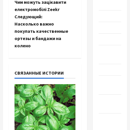
Чим можуть зацікавити
2023
а
електромобілі Zeekr
Июль 2023
Следующий:
в
Насколько важно
Июнь 2023
и
покупать качественные
ортезы и бандажи на
Май 2023
г
колено
Апрель
а
2023
ц
Март 2023
СВЯЗАННЫЕ ИСТОРИИ
и
Февраль
2023
я
Январь
з
2023
а
Декабрь
2022