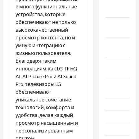
Декабрь
в многофункциональные
2024
устройства, которые
обеспечивают не только
Ноябрь
высококачественный
2024
просмотр контента, но и
Октябрь
умную интеграцию с
2024
жизнью пользователя.
Благодаря таким
Сентябрь
инновациям, как LG ThinQ
2024
AI, AI Picture Pro и AI Sound
Pro, телевизоры LG
Август
обеспечивают
2024
уникальное сочетание
Июль 2024
технологий, комфорта и
удобства, делая каждый
Июнь 2024
просмотр насыщенным и
Май 2024
персонализированным
опытом.