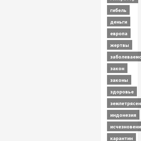
гибель
деньги
европа
жертвы
заболеваем
закон
законы
здоровье
землетрясен
индонезия
исчезновени
карантин