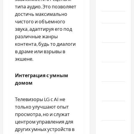
2026
типа аудио. Это позволяет
достичь максимально
Март 2026
чистого и объемного
звука, адаптируя его под
Февраль
различные жанры
2026
контента, будь то диалоги
Январь
в драме или взрывы в
2026
экшене.
Декабрь
Интеграция с умным
2025
домом
Ноябрь
2025
Телевизоры LG с AI не
только улучшают опыт
Октябрь
просмотра, но и служат
2025
центром управления для
Сентябрь
других умных устройств в
2025