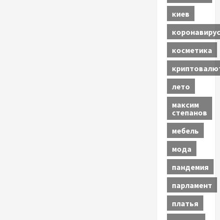
киев
коронавиру
косметика
криптовалю
лето
максим
степанов
мебель
мода
пандемия
парламент
платья