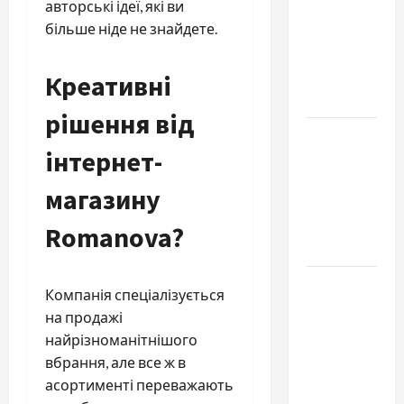
авторські ідеї, які ви
Молдове:
більше ніде не знайдете.
с какими
проблемами
чаще
Креативні
обращаются
рішення від
Наскільки
інтернет-
важливо
купити
магазину
якісне
насіння
Romanova?
базиліку
Чому
Компанія спеціалізується
важливо
на продажі
вибрати
найрізноманітнішого
якісні
вбрання, але все ж в
запчастини
асортименті переважають
до