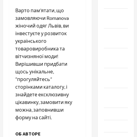
2025
Варто пам’ятати, що
Декабрь
замовляючи Romanova
2024
жіночий одяг Львів, ви
інвестуєте у розвиток
Ноябрь
українського
2024
товаровиробника та
Октябрь
вітчизняної моди!
2024
Вирішивши придбати
щось унікальне,
Сентябрь
“прогуляйтесь”
2024
сторінками каталогу, і
Август
знайдете ексклюзивну
2024
цікавинку, замовити яку
можна, заповнивши
Июль 2024
форму на сайті.
Июнь 2024
ОБ АВТОРЕ