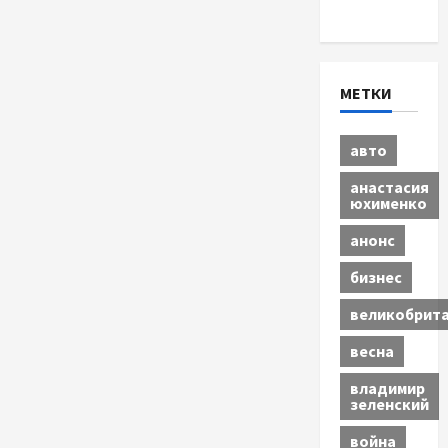
Экономика
МЕТКИ
авто
анастасия
юхименко
анонс
бизнес
великобрит
весна
владимир
зеленский
война