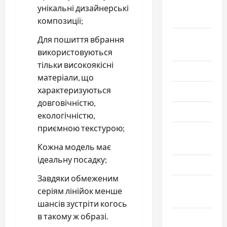
Сентябрь
унікальні дизайнерські
2025
композиції;
Август
Для пошиття вбрання
2025
використовуються
тільки високоякісні
Июль 2025
матеріали, що
характеризуються
Июнь 2025
довговічністю,
Май 2025
екологічністю,
приємною текстурою;
Апрель
2025
Кожна модель має
ідеальну посадку;
Март 2025
Завдяки обмеженим
Февраль
серіям лінійок менше
2025
шансів зустріти когось
в такому ж образі.
Январь