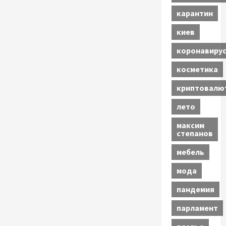
карантин
киев
коронавиру
косметика
криптовалю
лето
максим
степанов
мебель
мода
пандемия
парламент