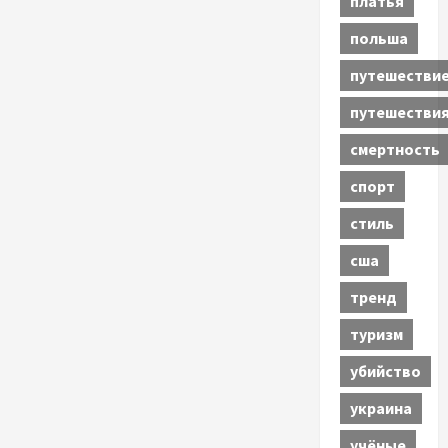
платья
польша
путешестви
путешестви
смертность
спорт
стиль
сша
тренд
туризм
убийство
украина
учёные