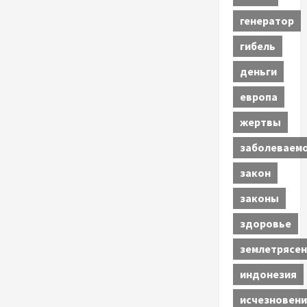
генератор
гибель
деньги
европа
жертвы
заболеваем
закон
законы
здоровье
землетрясен
индонезия
исчезновени