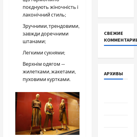
поєднують жіночність і
выбрать
лаконічний стиль;
Зручними, трендовими,
СВЕЖИЕ
завжди доречними
КОММЕНТАРИ
штанами;
Легкими сукнями;
Верхнім одягом —
жилетками, жакетами,
АРХИВЫ
пуховими куртками.
Август
2026
Июль 2026
Июнь 2026
Май 2026