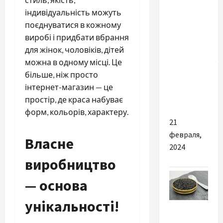
Разное
індивідуальність можуть
Зачем
поєднуватися в кожному
обращаться
виробі і придбати вбрання
к
для жінок, чоловіків, дітей
косметологу
можна в одному місці. Це
для
більше, ніж просто
лазерной
інтернет-магазин — це
эпиляции
простір, де краса набуває
форм, кольорів, характеру.
21
февраля,
Власне
2024
виробництво
— основа
унікальності!
Разное