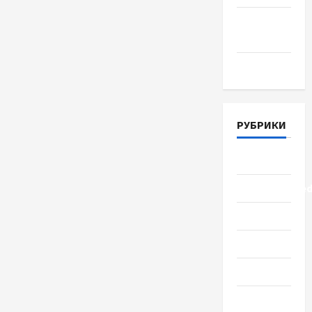
Апрель
2018
Март 2018
РУБРИКИ
Lifestyle
Uncategorize
Здоровье
Красота
Мода
Наука