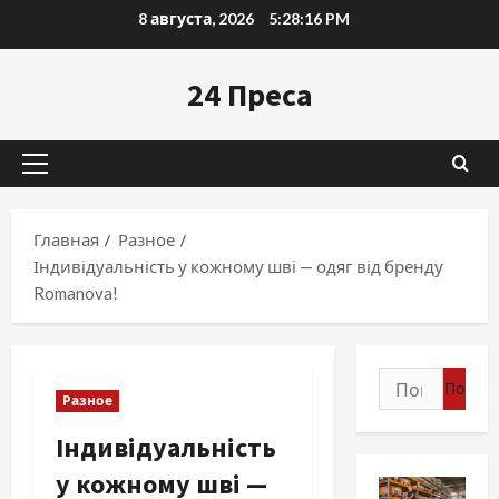
Перейти
8 августа, 2026
5:28:18 PM
к
содержимому
24 Преса
Основное
меню
Главная
Разное
Індивідуальність у кожному шві — одяг від бренду
Romanova!
Найти:
Разное
Індивідуальність
у кожному шві —