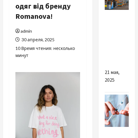
одяг від бренду
Разное
Romanova!
Чем так
admin
важна
30 апреля, 2025
надежная
10 Время чтения: несколько
складская
минут
спецтехника
21 мая,
2025
Разное