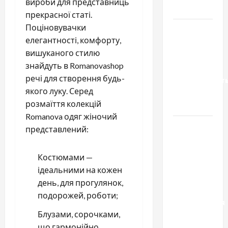
вироби для представниць
тракторів
прекрасної статі.
Поціновувачки
Украинский
елегантності, комфорту,
нотариус
вишуканого стилю
во
знайдуть в Romanovashop
Вроцлаве:
речі для створення будь-
доверенност
якого луку. Серед
для
розмаїття колекцій
Украины
Romanova одяг жіночий
Два пути
представлений:
к одному
результату:
Костюмами —
чем
ідеальними на кожен
отличаются
день, для прогулянок,
способы
подорожей, роботи;
расторжения
Блузами, сорочками,
брака и
що гармонійно
какой