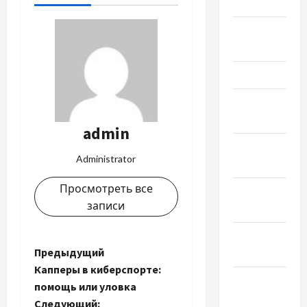
Май 2024
Апрель
2024
Март 2024
Февраль
2024
admin
Январь
Administrator
2024
Просмотреть все
Декабрь
записи
2023
Ноябрь
Н
Предыдущий
2023
Капперы в киберспорте:
Октябрь
а
помощь или уловка
2023
Следующий: