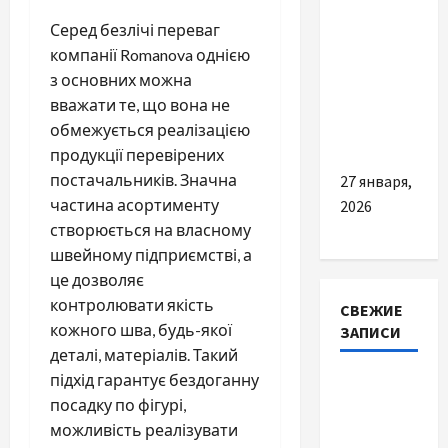
Почему
Серед безлічі переваг
вам стоит
компанії Romanova однією
начать
з основних можна
ежедневно
вважати те, що вона не
употреблять
обмежується реалізацією
икру
продукції перевірених
постачальників. Значна
27 января,
частина асортименту
2026
створюється на власному
швейному підприємстві, а
це дозволяє
контролювати якість
СВЕЖИЕ
кожного шва, будь-якої
ЗАПИСИ
деталі, матеріалів. Такий
підхід гарантує бездоганну
Автосервис
посадку по фігурі,
СТО
можливість реалізувати
Skoda в