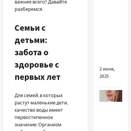
важнее всего? Давайте
УЗД при
разберемся.
вагітності
—
Семьи с
турбота
про
детьми:
малюка
ще до
забота о
народження
здоровье с
2 июня,
первых лет
2025
Для семей, в которых
растут маленькие дети,
Разное
качество воды имеет
первостепенное
Як
значение. Организм
боротися