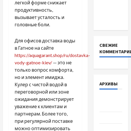
легкой форме снижает
для
продуктивность,
інверторів
вызывает усталость и
DEYE
головные боли.
Для офисов доставка воды
СВЕЖИЕ
в Гатное на сайте
КОММЕНТАРИ
https://aquagarant.shop/ru/dostavka-
vody-gatnoe-kiev/
— это не
только вопрос комфорта,
но и элемент имиджа.
АРХИВЫ
Кулер с чистой водой в
переговорной или зоне
Август
ожидания демонстрирует
2026
уважение к клиентам и
партнерам. Более того,
Июль 2026
при регулярной поставке
можно оптимизировать
Июнь 2026