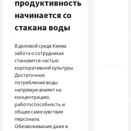
продуктивность
к одному
результату:
начинается со
чем
отличаются
стакана воды
способы
расторжения
брака и
В деловой среде Киева
какой
забота о сотрудниках
выбрать
становится частью
корпоративной культуры.
Тягові
Достаточное
літій-
потребление воды
залізо-
напрямую влияет на
фосфатні
концентрацию,
акумуляторні
работоспособность и
батареї зі
общее самочувствие
SMART
персонала.
BMS
Обезвоживание даже в
INVERTER