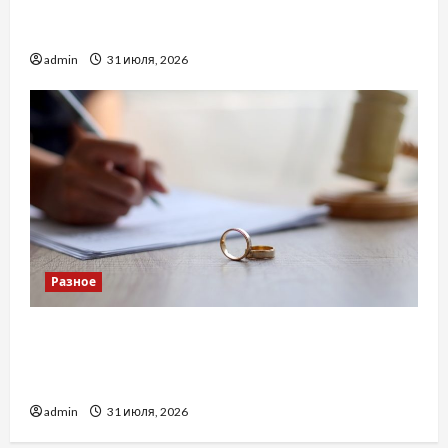
Украинский нотариус во Вроцлаве:
доверенность для Украины
admin
31 июля, 2026
Разное
Два пути к одному результату: чем
отличаются способы расторжения брака и
какой выбрать
admin
31 июля, 2026