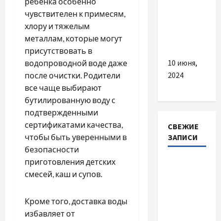
ребенка особенно
з акне за
чувствителен к примесям,
допомогою
хлору и тяжелым
професійної
металлам, которые могут
косметики
присутствовать в
10 июня,
водопроводной воде даже
2024
после очистки. Родители
все чаще выбирают
бутилированную воду с
подтвержденными
сертификатами качества,
СВЕЖИЕ
чтобы быть уверенными в
ЗАПИСИ
безопасности
приготовления детских
Наскільки
смесей, каш и супов.
важливо
купити
якісне
Кроме того, доставка воды
насіння
избавляет от