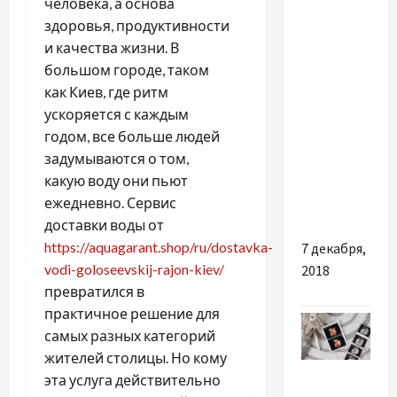
человека, а основа
Украины
здоровья, продуктивности
и качества жизни. В
Оккупанты
большом городе, таком
семь раз
как Киев, где ритм
обстреляли
ускоряется с каждым
позиции
годом, все больше людей
ВСУ,
задумываются о том,
погиб
какую воду они пьют
украинский
ежедневно. Сервис
воин
доставки воды от
https://aquagarant.shop/ru/dostavka-
7 декабря,
vodi-goloseevskij-rajon-kiev/
2018
превратился в
практичное решение для
самых разных категорий
жителей столицы. Но кому
Разное
эта услуга действительно