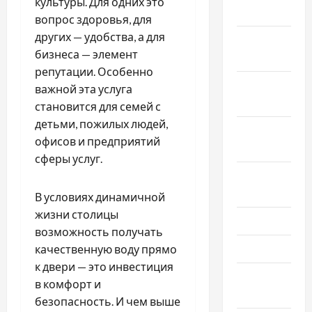
культуры. Для одних это
2020
вопрос здоровья, для
других — удобства, а для
Декабрь
бизнеса — элемент
2019
репутации. Особенно
Ноябрь
важной эта услуга
2019
становится для семей с
детьми, пожилых людей,
Сентябрь
офисов и предприятий
2019
сферы услуг.
Август
2019
В условиях динамичной
жизни столицы
Июнь 2019
возможность получать
Май 2019
качественную воду прямо
к двери — это инвестиция
Апрель
в комфорт и
2019
безопасность. И чем выше