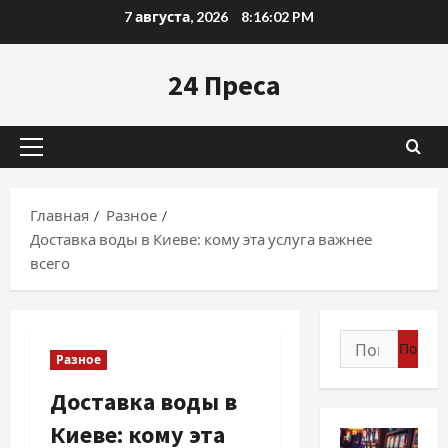
Перейти
7 августа, 2026
8:16:03 PM
к
содержимому
24 Преса
Основное
меню
Главная
Разное
Доставка воды в Киеве: кому эта услуга важнее
всего
Найти:
Разное
Доставка воды в
Киеве: кому эта