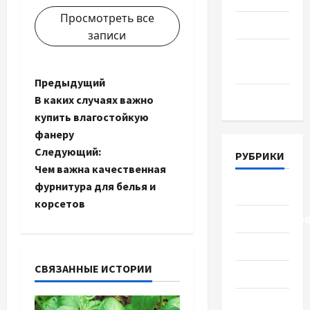
Просмотреть все
Июнь 2018
записи
Апрель
2018
Н
Предыдущий
Март 2018
В каких случаях важно
а
купить влагостойкую
фанеру
в
Следующий:
РУБРИКИ
и
Чем важна качественная
фурнитура для белья и
Lifestyle
г
корсетов
Uncategorize
а
Здоровье
ц
СВЯЗАННЫЕ ИСТОРИИ
Красота
и
Мода