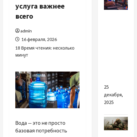
услуга важнее
Новости
всего
Украины
admin
Найкращі
16 февраля, 2026
причини
18 Время чтения: несколько
обрати
минут
ліцензоване
казино в
Києві
25
декабря,
2025
Вода — это не просто
базовая потребность
Новости