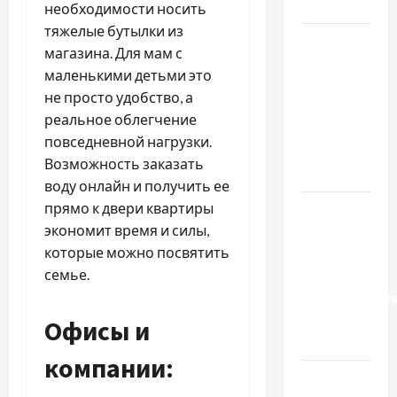
базиліку
необходимости носить
тяжелые бутылки из
Чому
магазина. Для мам с
важливо
маленькими детьми это
вибрати
не просто удобство, а
якісні
реальное облегчение
запчастини
повседневной нагрузки.
до
Возможность заказать
тракторів
воду онлайн и получить ее
прямо к двери квартиры
Украинский
экономит время и силы,
нотариус
которые можно посвятить
во
семье.
Вроцлаве:
доверенност
для
Офисы и
Украины
компании:
Два пути