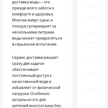
доставка воды — это
Июнь 2024
прежде всего забота о
Май 2024
комфорте и здоровье.
Многие живут одни, и
Апрель
поход в супермаркет за
2024
несколькими литрами
Март 2024
воды может превратиться
в серьезное испытание.
Февраль
2024
Сервис доставки решает
Январь
сразу две задачи:
2024
обеспечивает
постоянный доступ к
Декабрь
качественной воде и
2023
избавляет от физической
нагрузки. Особенно
Ноябрь
актуально это для
2023
жителей многоэтажек без