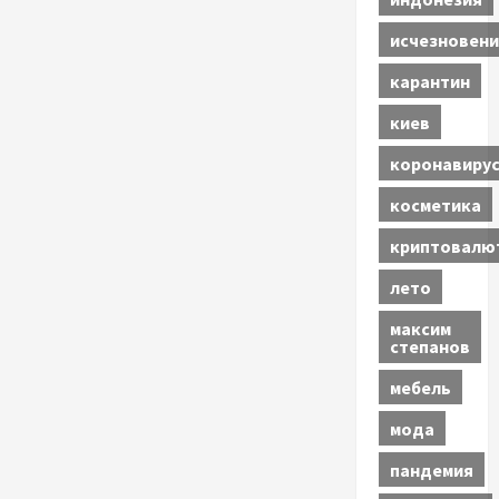
исчезновени
карантин
киев
коронавиру
косметика
криптовалю
лето
максим
степанов
мебель
мода
пандемия