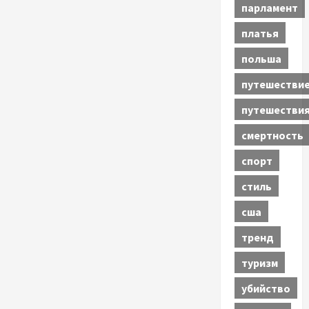
парламент
платья
польша
путешестви
путешестви
смертность
спорт
стиль
сша
тренд
туризм
убийство