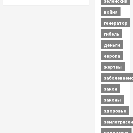
зеленский
война
генератор
гибель
деньги
европа
жертвы
заболеваем
закон
законы
здоровье
землетрясен
индонезия