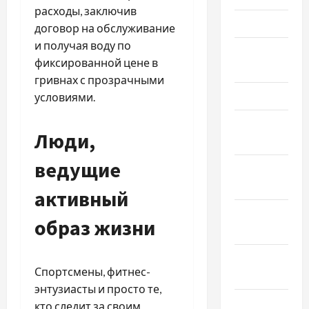
расходы, заключив
Май 2026
договор на обслуживание
и получая воду по
Апрель
фиксированной цене в
2026
гривнах с прозрачными
Март 2026
условиями.
Февраль
Люди,
2026
ведущие
Январь
2026
активный
Декабрь
образ жизни
2025
Ноябрь
Спортсмены, фитнес-
2025
энтузиасты и просто те,
Октябрь
кто следит за своим