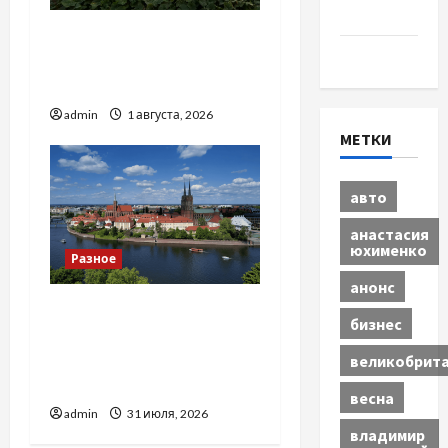
бизнес
Чому важливо вибрати
Экономика
якісні запчастини до
тракторів
admin
1 августа, 2026
МЕТКИ
авто
анастасия
юхименко
Разное
анонс
Украинский нотариус во
бизнес
Вроцлаве:
доверенность для
великобрит
Украины
весна
admin
31 июля, 2026
владимир