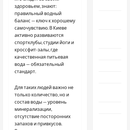
2025
здоровьем, знают:
правильный водный
Сентябрь
баланс — ключ к хорошему
2025
самочувствию. В Киеве
активно развиваются
Август
спортклубы, студии йоги и
2025
кроссфит-залы, где
Июль 2025
качественная питьевая
вода — обязательный
Июнь 2025
стандарт.
Май 2025
Для таких людей важно не
Апрель
только количество, но и
2025
состав воды — уровень
Март 2025
минерализации,
отсутствие посторонних
Февраль
запахов и привкусов.
2025