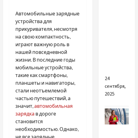
Найкращі
Автомобильные зарядные
причини
устройства для
купити
прикуривателя, несмотря
квиток на
на свою компактность,
автобус
играют важную роль в
Дніпро-
нашей повседневной
Варшава
жизни. В последние годы
онлайн
мобильные устройства,
такие как смартфоны,
24
планшеты и навигаторы,
сентября,
стали неотъемлемой
2025
частью путешествий, а
значит,
автомобильная
зарядка
в дороге
становится
Разное
необходимостью. Однако,
не все зарядные