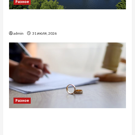
Разное
Украинский нотариус во Вроцлаве:
доверенность для Украины
admin
31 июля, 2026
Разное
Два пути к одному результату: чем
отличаются способы расторжения брака и
какой выбрать