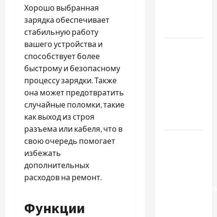
якісне
Хорошо выбранная
насіння
зарядка обеспечивает
базиліку
стабильную работу
вашего устройства и
Чому
способствует более
важливо
быстрому и безопасному
вибрати
процессу зарядки. Также
якісні
она может предотвратить
запчастини
случайные поломки, такие
до
как выход из строя
тракторів
разъема или кабеля, что в
Украинский
свою очередь помогает
нотариус
избежать
во
дополнительных
Вроцлаве:
расходов на ремонт.
доверенност
для
Функции
Украины