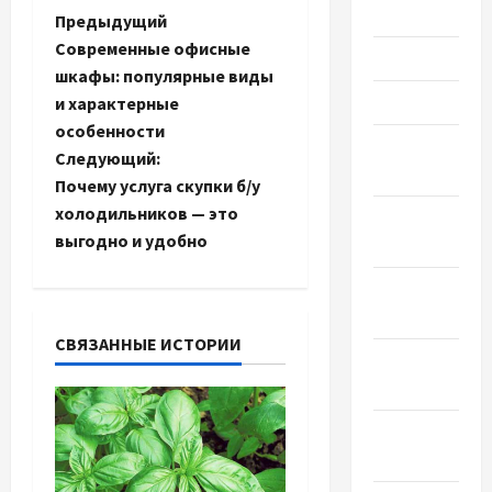
Июнь 2022
Н
Предыдущий
Современные офисные
Май 2022
а
шкафы: популярные виды
Март 2022
и характерные
в
особенности
Февраль
и
Следующий:
2022
Почему услуга скупки б/у
г
холодильников — это
Январь
выгодно и удобно
2022
а
Декабрь
ц
2021
и
СВЯЗАННЫЕ ИСТОРИИ
Ноябрь
2021
я
Октябрь
з
2021
а