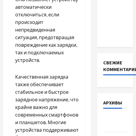
BMS
автоматически
INVERTER
отключиться, если
для
происходит
інверторів
непредвиденная
DEYE
ситуация, предотвращая
повреждение как зарядки,
так и подключаемых
устройств.
СВЕЖИЕ
КОММЕНТАРИ
Качественная зарядка
также обеспечивает
стабильное и быстрое
зарядное напряжение, что
АРХИВЫ
крайне важно для
современных смартфонов
Август
и планшетов. Многие
2026
устройства поддерживают