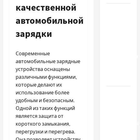
качественной
Два пути
к одному
автомобильной
результату:
зарядки
чем
отличаются
способы
Современные
расторжения
автомобильные зарядные
брака и
устройства оснащены
какой
различными функциями,
выбрать
которые делают их
Тягові
использование более
літій-
удобным и безопасным.
залізо-
Одной из таких функций
фосфатні
является защита от
акумуляторні
короткого замыкания,
батареї зі
перегрузки и перегрева.
SMART
Она позволяет устройству