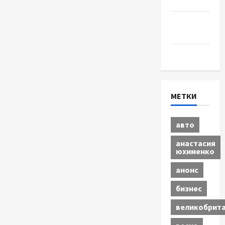
Спорт
Шоу-
бизнес
Экономика
МЕТКИ
авто
анастасия
юхименко
анонс
бизнес
великобрит