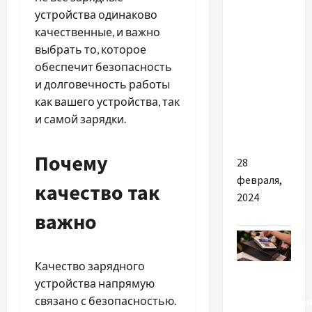
Ефективні
устройства одинаково
стратегії
качественные, и важно
курсової:
выбрать то, которое
поради
обеспечит безопасность
від
и долговечность работы
студентів
как вашего устройства, так
та
и самой зарядки.
викладачів
Почему
28
февраля,
качество так
2024
важно
Качество зарядного
Экономика
устройства напрямую
Обязательна
связано с безопасностью.