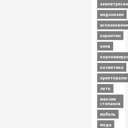
землетрясен
индонезия
исчезновени
карантин
киев
коронавиру
косметика
криптовалю
лето
максим
степанов
мебель
мода