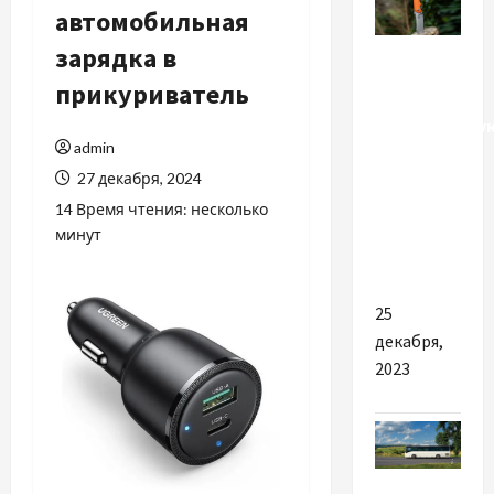
автомобильная
Разное
зарядка в
прикуриватель
Выбрать
нержавеющу
admin
или
27 декабря, 2024
углеродную
сталь для
14 Время чтения: несколько
минут
походного
ножа?
25
декабря,
2023
Разное