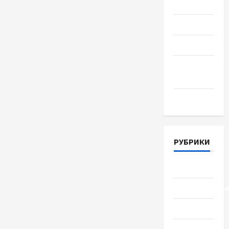
2018
Июль 2018
Июнь 2018
Апрель
2018
Март 2018
РУБРИКИ
Lifestyle
Uncategorize
Здоровье
Красота