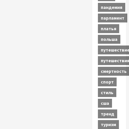
пандемия
парламент
платья
польша
путешестви
путешестви
смертность
спорт
стиль
сша
тренд
туризм