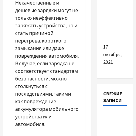
кассовая
Некачественные и
техника с
дешевые зарядки могут не
2022 года:
только неэффективно
плюсы и
заряжать устройства, но и
минусы
стать причиной
перегрева, короткого
17
замыкания или даже
октября,
повреждения автомобиля.
2021
В случае, если зарядка не
соответствует стандартам
безопасности, можно
столкнуться с
СВЕЖИЕ
последствиями, такими
ЗАПИСИ
как повреждение
аккумулятора мобильного
Наскільки
устройства или
важливо
автомобиля.
купити