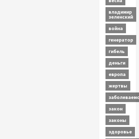
весна
владимир
зеленский
война
генератор
гибель
деньги
европа
жертвы
заболеваем
закон
законы
здоровье