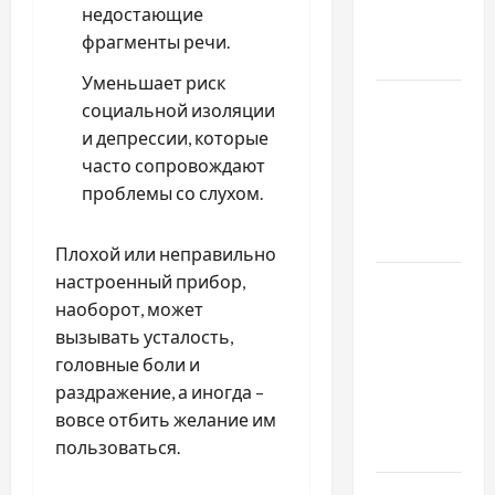
проблемами
недостающие
чаще
фрагменты речи.
обращаются
Уменьшает риск
Наскільки
социальной изоляции
важливо
и депрессии, которые
купити
часто сопровождают
якісне
проблемы со слухом.
насіння
базиліку
Плохой или неправильно
настроенный прибор,
Чому
наоборот, может
важливо
вызывать усталость,
вибрати
головные боли и
якісні
раздражение, а иногда –
запчастини
вовсе отбить желание им
до
пользоваться.
тракторів
Украинский