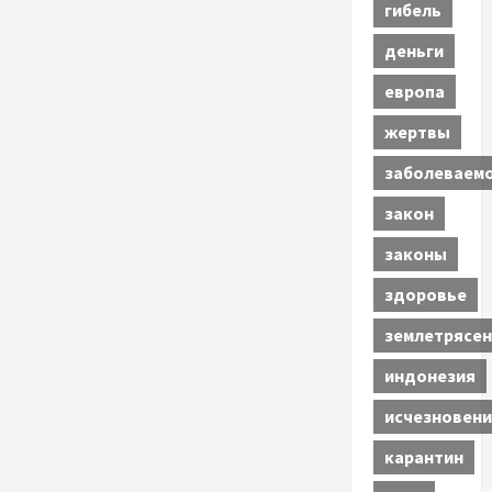
гибель
деньги
европа
жертвы
заболеваем
закон
законы
здоровье
землетрясен
индонезия
исчезновени
карантин