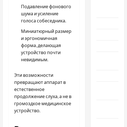
Август
Подавление фонового
2025
шума и усиление
голоса собеседника.
Июль 2025
Миниатюрный размер
Июнь 2025
и эргономичная
форма, делающая
Май 2025
устройство почти
Апрель
невидимым.
2025
Эти возможности
Март 2025
превращают аппарат в
Февраль
естественное
2025
продолжение слуха, а не в
громоздкое медицинское
Январь
устройство.
2025
Декабрь