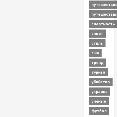
путешестви
путешестви
смертность
спорт
стиль
сша
тренд
туризм
убийство
украина
учёные
футбол