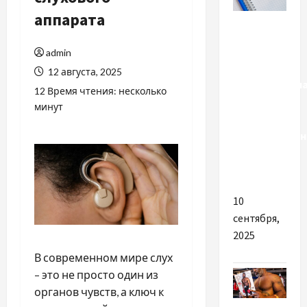
аппарата
Разное
Яку роль
admin
відіграє
12 августа, 2025
корпоративн
12 Время чтения: несколько
англійська
минут
у
функціонуван
вашого
бізнесу
10
сентября,
2025
В современном мире слух
– это не просто один из
органов чувств, а ключ к
Шоу-