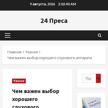
Перейти
9 августа, 2026
2:02:41 AM
к
содержимому
24 Преса
Основное
меню
Главная
Разное
Чем важен выбор хорошего слухового аппарата
Найти:
Разное
Чем важен выбор
хорошего
слухового