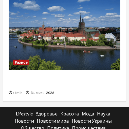
Разное
Украинский нотариус во Вроцлаве:
доверенность для Украины
admin
31 июля, 2026
Lifestyle
Здоровье
Красота
Мода
Наука
Новости
Новости мира
Новости Украины
Общество
Политика
Происшествия