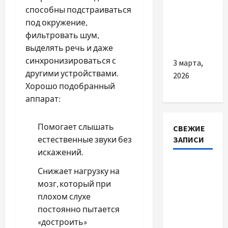
хронической
способны подстраиваться
и как с
под окружение,
ней
фильтровать шум,
работать
выделять речь и даже
синхронизироваться с
3 марта,
другими устройствами.
2026
Хорошо подобранный
аппарат:
Помогает слышать
СВЕЖИЕ
ЗАПИСИ
естественные звуки без
искажений.
Автосервис
Снижает нагрузку на
СТО
мозг, который при
Skoda в
плохом слухе
Молдове:
постоянно пытается
с какими
«достроить»