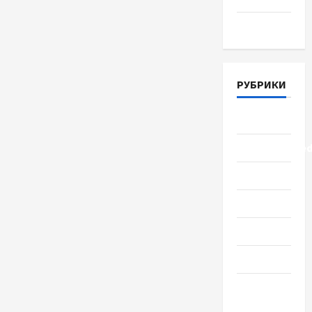
Март 2018
РУБРИКИ
Lifestyle
Uncategorize
Здоровье
Красота
Мода
Наука
Новости
мира