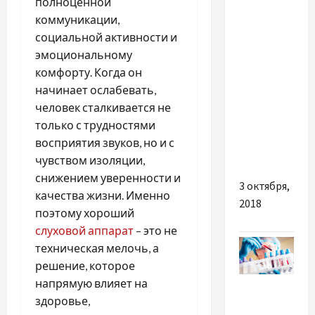
полноценной
бизнес
коммуникации,
социальной активности и
Скорсезе
эмоциональному
снимет
комфорту. Когда он
мини-
начинает ослабевать,
сериал о
человек сталкивается не
жизни
только с трудностями
Майка
восприятия звуков, но и с
Тайсона
чувством изоляции,
снижением уверенности и
3 октября,
качества жизни. Именно
2018
поэтому хороший
слуховой аппарат
– это не
техническая мелочь, а
решение, которое
Разное
напрямую влияет на
здоровье,
Як знайти