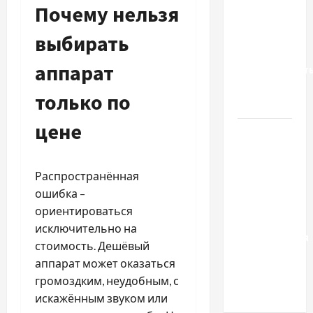
Почему нельзя
нотариус
во
выбирать
Вроцлаве:
аппарат
доверенност
для
только по
Украины
цене
Два пути
к одному
результату:
Распространённая
чем
ошибка –
отличаются
ориентироваться
способы
исключительно на
расторжения
стоимость. Дешёвый
брака и
аппарат может оказаться
какой
громоздким, неудобным, с
выбрать
искажённым звуком или