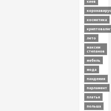
киев
коронавиру
косметика
криптовалю
лето
максим
степанов
мебель
мода
пандемия
парламент
платья
польша