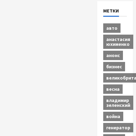
МЕТКИ
авто
анастасия
юхименко
анонс
бизнес
великобрит
весна
владимир
зеленский
война
генератор